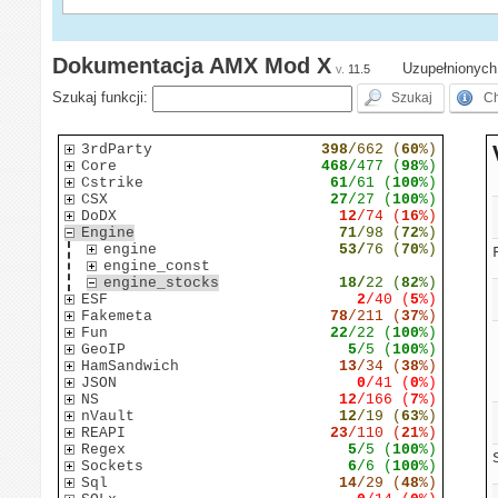
Dokumentacja AMX Mod X
Uzupełnionych 
v.
11.5
Szukaj funkcji:
3rdParty
398
/662 (
60
%)
Core
468
/477 (
98
%)
Cstrike
61
/61 (
100
%)
CSX
27
/27 (
100
%)
DoDX
12
/74 (
16
%)
Engine
71
/98 (
72
%)
engine
53/
76 (
70
%)
engine_const
engine_stocks
18/
22 (
82
%)
ESF
2
/40 (
5
%)
Fakemeta
78
/211 (
37
%)
Fun
22
/22 (
100
%)
GeoIP
5
/5 (
100
%)
HamSandwich
13
/34 (
38
%)
JSON
0
/41 (
0
%)
NS
12
/166 (
7
%)
nVault
12
/19 (
63
%)
REAPI
23
/110 (
21
%)
Regex
5
/5 (
100
%)
Sockets
6
/6 (
100
%)
Sql
14
/29 (
48
%)