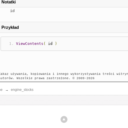
Notatki
id
Przykład
ViewContents
(
 id 
)
Zakaz używania, kopiowania i innego wykorzystywania treści witry
autorów. Wszelkie prawa zastrzeżone. © 2009-2026
ne
→
engine_stocks