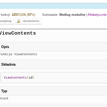
funkcji:
1257
/2206 (
57
%)
Sortowanie:
Według modułów
|
Alfabetycznie
ViewContents
Opis
Funkcja ViewContents
Składnia
ViewContents
(
id
)
Typ
Stock