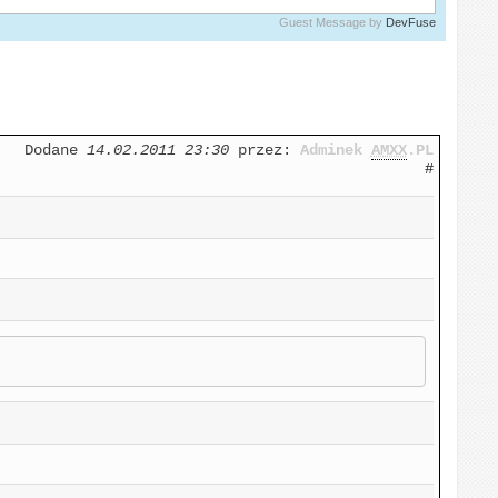
Guest Message by
DevFuse
Dodane
14.02.2011 23:30
przez:
Adminek
AMXX
.PL
#