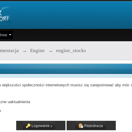
Inne
mentacja
→
Engine
→
engine_stocks
 większości społeczności internetowych musisz się zarejestrować aby móc od
zne uaktualnienia
h