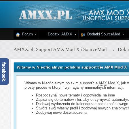
Forum
Dodatki AMXX
Dodatki SourceMod
AMXX.pl: Support AMX Mod X i SourceMod
→
Doku
Witamy w Nieoficjalnym polskim support'cie AMX Mod X
Witamy w Nieoficjalnym polskim support'cie
AMX
Mod X, jak w
prosty proces w którym wymagamy minimalnych informacji.
Rozpoczynaj nowe tematy i odpowiedaj na inne
Zapisz się do tematów i for, aby otrzymywać automatyc
Dodawaj wydarzenia do kalendarza społecznościowego
Stwórz swój własny profil i zdobywaj nowych znajomyc
Zdobywaj nowe doświadczenia