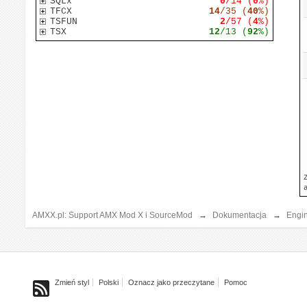
SQLx
0
/14 (
0
%)
TFCX
14
/35 (
40
%)
TSFUN
2
/57 (
4
%)
TSX
12
/13 (
92
%)
AMXX.pl: Support AMX Mod X i SourceMod
→
Dokumentacja
→
Engi
Zmień styl
Polski
Oznacz jako przeczytane
Pomoc