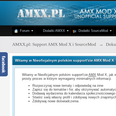
Forum
Dodatki AMXX
Dodatki SourceMod
AMXX.pl: Support AMX Mod X i SourceMod
→
Doku
Witamy w Nieoficjalnym polskim support'cie AMX Mod X
Witamy w Nieoficjalnym polskim support'cie
AMX
Mod X, jak w
prosty proces w którym wymagamy minimalnych informacji.
Rozpoczynaj nowe tematy i odpowiedaj na inne
Zapisz się do tematów i for, aby otrzymywać automatyc
Dodawaj wydarzenia do kalendarza społecznościowego
Stwórz swój własny profil i zdobywaj nowych znajomyc
Zdobywaj nowe doświadczenia