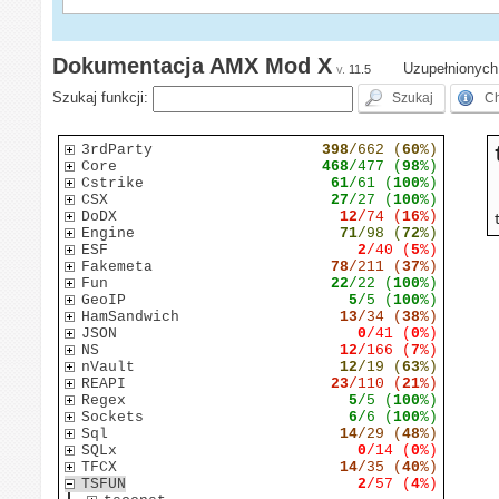
Dokumentacja AMX Mod X
Uzupełnionych 
v.
11.5
Szukaj funkcji:
3rdParty
398
/662 (
60
%)
Core
468
/477 (
98
%)
Cstrike
61
/61 (
100
%)
CSX
27
/27 (
100
%)
DoDX
12
/74 (
16
%)
Engine
71
/98 (
72
%)
ESF
2
/40 (
5
%)
Fakemeta
78
/211 (
37
%)
Fun
22
/22 (
100
%)
GeoIP
5
/5 (
100
%)
HamSandwich
13
/34 (
38
%)
JSON
0
/41 (
0
%)
NS
12
/166 (
7
%)
nVault
12
/19 (
63
%)
REAPI
23
/110 (
21
%)
Regex
5
/5 (
100
%)
Sockets
6
/6 (
100
%)
Sql
14
/29 (
48
%)
SQLx
0
/14 (
0
%)
TFCX
14
/35 (
40
%)
TSFUN
2
/57 (
4
%)