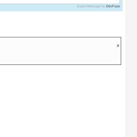
Guest Message by
DevFuse
#