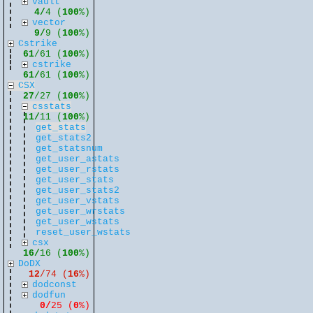
vault
4/
4 (
100
%)
vector
9/
9 (
100
%)
Cstrike
61
/61 (
100
%)
cstrike
61/
61 (
100
%)
CSX
27
/27 (
100
%)
csstats
11/
11 (
100
%)
get_stats
get_stats2
get_statsnum
get_user_astats
get_user_rstats
get_user_stats
get_user_stats2
get_user_vstats
get_user_wrstats
get_user_wstats
reset_user_wstats
csx
16/
16 (
100
%)
DoDX
12
/74 (
16
%)
dodconst
dodfun
0/
25 (
0
%)