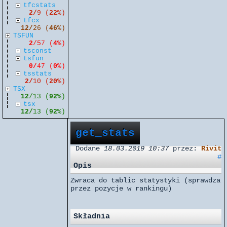
tfcstats
2/
9 (
22
%)
tfcx
12/
26 (
46
%)
TSFUN
2
/57 (
4
%)
tsconst
tsfun
0/
47 (
0
%)
tsstats
2/
10 (
20
%)
TSX
12
/13 (
92
%)
tsx
12/
13 (
92
%)
get_stats
Dodane
18.03.2019 10:37
przez:
Rivit
#
Opis
Zwraca do tablic statystyki (sprawdza
przez pozycje w rankingu)
Składnia