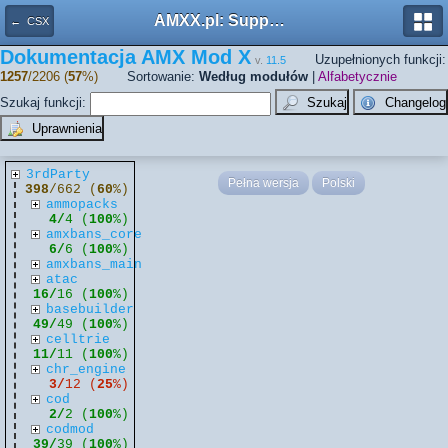
AMXX.pl: Support AMX Mod X i SourceMod
← CSX
Dokumentacja AMX Mod X
Uzupełnionych funkcji:
v.
11.5
1257
/2206 (
57
%)
Sortowanie:
Według modułów
|
Alfabetycznie
Szukaj funkcji:
3rdParty
Pełna wersja
Polski
398
/662 (
60
%)
ammopacks
4/
4 (
100
%)
amxbans_core
6/
6 (
100
%)
amxbans_main
atac
16/
16 (
100
%)
basebuilder
49/
49 (
100
%)
celltrie
11/
11 (
100
%)
chr_engine
3/
12 (
25
%)
cod
2/
2 (
100
%)
codmod
39/
39 (
100
%)