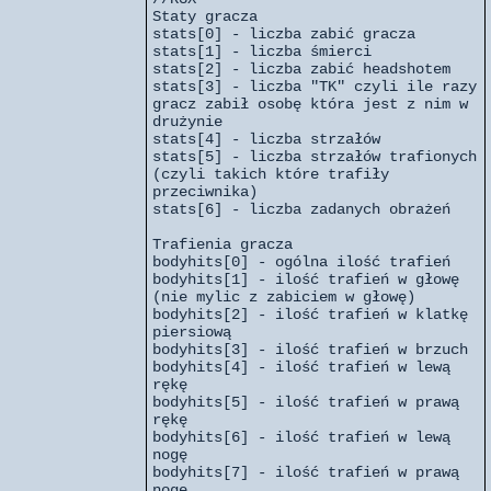
Staty gracza
stats[0] - liczba zabić gracza
stats[1] - liczba śmierci
stats[2] - liczba zabić headshotem
stats[3] - liczba "TK" czyli ile razy
gracz zabił osobę która jest z nim w
drużynie
stats[4] - liczba strzałów
stats[5] - liczba strzałów trafionych
(czyli takich które trafiły
przeciwnika)
stats[6] - liczba zadanych obrażeń
Trafienia gracza
bodyhits[0] - ogólna ilość trafień
bodyhits[1] - ilość trafień w głowę
(nie mylic z zabiciem w głowę)
bodyhits[2] - ilość trafień w klatkę
piersiową
bodyhits[3] - ilość trafień w brzuch
bodyhits[4] - ilość trafień w lewą
rękę
bodyhits[5] - ilość trafień w prawą
rękę
bodyhits[6] - ilość trafień w lewą
nogę
bodyhits[7] - ilość trafień w prawą
nogę