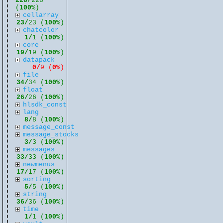
228/
228
(
100
%)
cellarray
23/
23 (
100
%)
chatcolor
1/
1 (
100
%)
core
19/
19 (
100
%)
datapack
0/
9 (
0
%)
file
34/
34 (
100
%)
float
26/
26 (
100
%)
hlsdk_const
lang
8/
8 (
100
%)
message_const
message_stocks
3/
3 (
100
%)
messages
33/
33 (
100
%)
newmenus
17/
17 (
100
%)
sorting
5/
5 (
100
%)
string
36/
36 (
100
%)
time
1/
1 (
100
%)