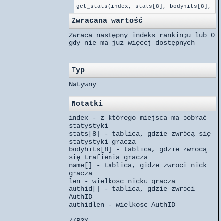
get_stats(index, stats[8], bodyhits[8], n
Zwracana wartość
Zwraca następny indeks rankingu lub 0
gdy nie ma juz więcej dostępnych
Typ
Natywny
Notatki
index - z którego miejsca ma pobrać
statystyki
stats[8] - tablica, gdzie zwrócą się
statystyki gracza
bodyhits[8] - tablica, gdzie zwrócą
się trafienia gracza
name[] - tablica, gidze zwroci nick
gracza
len - wielkosc nicku gracza
authid[] - tablica, gdzie zwroci
AuthID
authidlen - wielkosc AuthID
//R3X