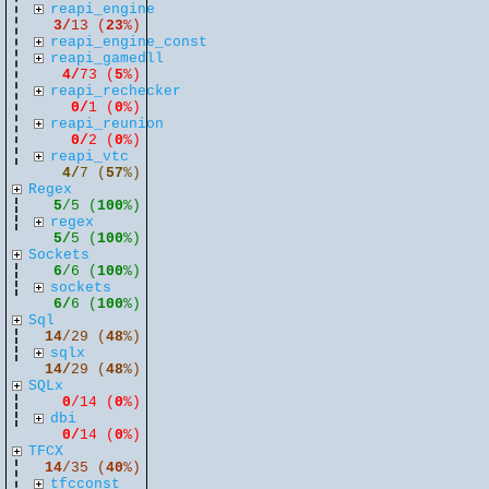
reapi_engine
3/
13 (
23
%)
reapi_engine_const
reapi_gamedll
4/
73 (
5
%)
reapi_rechecker
0/
1 (
0
%)
reapi_reunion
0/
2 (
0
%)
reapi_vtc
4/
7 (
57
%)
Regex
5
/5 (
100
%)
regex
5/
5 (
100
%)
Sockets
6
/6 (
100
%)
sockets
6/
6 (
100
%)
Sql
14
/29 (
48
%)
sqlx
14/
29 (
48
%)
SQLx
0
/14 (
0
%)
dbi
0/
14 (
0
%)
TFCX
14
/35 (
40
%)
tfcconst