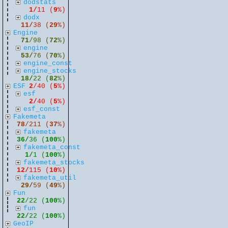
dodstats
1/
11 (
9
%)
dodx
11/
38 (
29
%)
Engine
71
/98 (
72
%)
engine
53/
76 (
70
%)
engine_const
engine_stocks
18/
22 (
82
%)
ESF
2
/40 (
5
%)
esf
2/
40 (
5
%)
esf_const
Fakemeta
78
/211 (
37
%)
fakemeta
36/
36 (
100
%)
fakemeta_const
1/
1 (
100
%)
fakemeta_stocks
12/
115 (
10
%)
fakemeta_util
29/
59 (
49
%)
Fun
22
/22 (
100
%)
fun
22/
22 (
100
%)
GeoIP