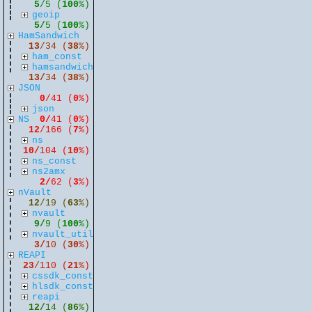
5
/5 (
100
%)
geoip
5/
5 (
100
%)
HamSandwich
13
/34 (
38
%)
ham_const
hamsandwich
13/
34 (
38
%)
JSON
0
/41 (
0
%)
json
NS
0/
41 (
0
%)
12
/166 (
7
%)
ns
10/
104 (
10
%)
ns_const
ns2amx
2/
62 (
3
%)
nVault
12
/19 (
63
%)
nvault
9/
9 (
100
%)
nvault_util
3/
10 (
30
%)
REAPI
23
/110 (
21
%)
cssdk_const
hlsdk_const
reapi
12/
14 (
86
%)