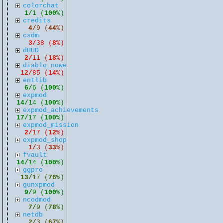
colorchat
1/
1 (
100
%)
credits
4/
9 (
44
%)
csdm
3/
38 (
8
%)
dHUD
2/
11 (
18
%)
diablo_nowe
12/
85 (
14
%)
entlib
6/
6 (
100
%)
expmod
14/
14 (
100
%)
expmod_achievements
17/
17 (
100
%)
expmod_mission
2/
17 (
12
%)
expmod_shop
1/
3 (
33
%)
fvault
14/
14 (
100
%)
ggpro
13/
17 (
76
%)
gunxpmod
9/
9 (
100
%)
ncodmod
7/
9 (
78
%)
netdb
2/
3 (
67
%)