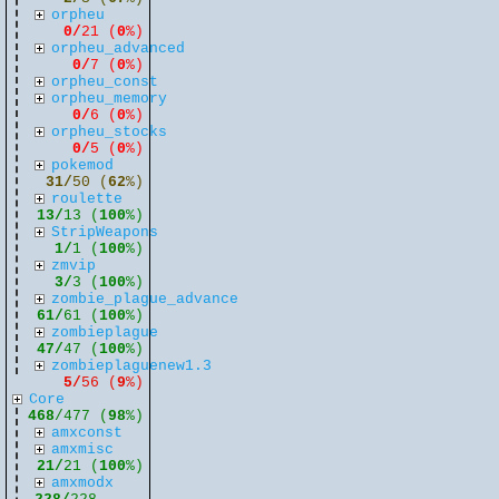
orpheu
0/
21 (
0
%)
orpheu_advanced
0/
7 (
0
%)
orpheu_const
orpheu_memory
0/
6 (
0
%)
orpheu_stocks
0/
5 (
0
%)
pokemod
31/
50 (
62
%)
roulette
13/
13 (
100
%)
StripWeapons
1/
1 (
100
%)
zmvip
3/
3 (
100
%)
zombie_plague_advance
61/
61 (
100
%)
zombieplague
47/
47 (
100
%)
zombieplaguenew1.3
5/
56 (
9
%)
Core
468
/477 (
98
%)
amxconst
amxmisc
21/
21 (
100
%)
amxmodx