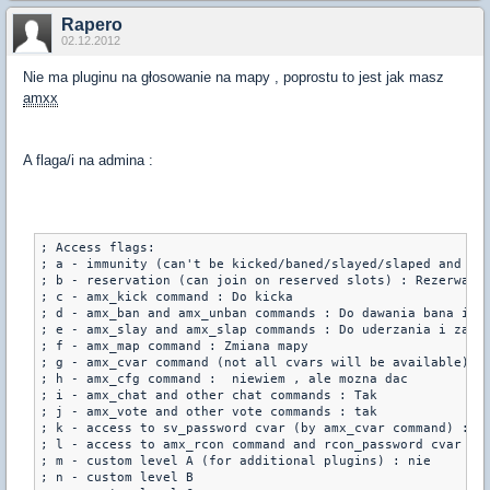
Rapero
02.12.2012
Nie ma pluginu na głosowanie na mapy , poprostu to jest jak masz
amxx
A flaga/i na admina :
; Access flags:

; a - immunity (can't be kicked/baned/slayed/slaped and aff
; b - reservation (can join on reserved slots) : Rezerwacja
; c - amx_kick command : Do kicka

; d - amx_ban and amx_unban commands : Do dawania bana i un
; e - amx_slay and amx_slap commands : Do uderzania i zabij
; f - amx_map command : Zmiana mapy

; g - amx_cvar command (not all cvars will be available) : 
; h - amx_cfg command :  niewiem , ale mozna dac

; i - amx_chat and other chat commands : Tak

; j - amx_vote and other vote commands : tak

; k - access to sv_password cvar (by amx_cvar command) : ni
; l - access to amx_rcon command and rcon_password cvar (by
; m - custom level A (for additional plugins) : nie

; n - custom level B
