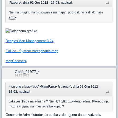
'Rapero', dnia 02 Gru 2012 - 16:03, napisał:
Nie ma pluginu na głosowanie na mapy , poprostu to jest jak masz
amxx
Deagles'Map Management 3.24
Galileo - System zarządzania map
MapChooser4
Gość_21977_*
14.12.2012
'<strong class='bbc'>MamFarta</strong>', dnia 02 Gru 2012 -
16:03, napisał:
Jaka jest flaga na admina ? Nie H@ tylko zwykłego adma. Którego np.
można wygrać na miesiąc albo kupić ?
Generalnie Administrator, to osoba z dostępem do zarządzania