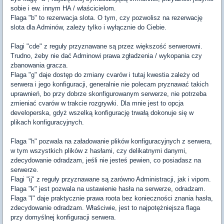
sobie i ew. innym HA / właścicielom.
Flaga "b" to rezerwacja slota. O tym, czy pozwolisz na rezerwację
slota dla Adminów, zależy tylko i wyłącznie do Ciebie.
Flagi "cde" z reguły przyznawane są przez większość serwerowni.
Trudno, żeby nie dać Adminowi prawa zgładzenia / wykopania czy
zbanowania gracza.
Flaga "g" daje dostęp do zmiany cvarów i tutaj kwestia zależy od
serwera i jego konfiguracji, generalnie nie polecam pryznawać takich
uprawnień, bo przy dobrze skonfigurowanym serwerze, nie potrzeba
zmieniać cvarów w trakcie rozgrywki. Dla mnie jest to opcja
developerska, gdyż wszelką konfigurację trwałą dokonuje się w
plikach konfiguracyjnych.
Flaga "h" pozwala na załadowanie plików konfiguracyjnych z serwera,
w tym wszystkich plików z hasłami, czy delikatnymi danymi,
zdecydowanie odradzam, jeśli nie jesteś pewien, co posiadasz na
serwerze.
Flagi "ij" z reguły przyznawane są zarówno Administracji, jak i vipom.
Flaga "k" jest pozwala na ustawienie hasła na serwerze, odradzam.
Flaga "l" daje praktycznie prawa roota bez konieczności znania hasła,
zdecydowanie odradzam. Właściwie, jest to najpotężniejsza flaga
przy domyślnej konfiguracji serwera.