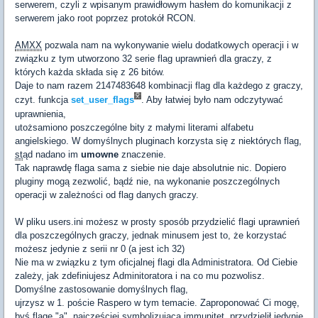
serwerem, czyli z wpisanym prawidłowym hasłem do komunikacji z
serwerem jako root poprzez protokół RCON.
AMXX
pozwala nam na wykonywanie wielu dodatkowych operacji i w
związku z tym utworzono 32 serie flag uprawnień dla graczy, z
których każda składa się z 26 bitów.
Daje to nam razem 2147483648 kombinacji flag dla każdego z graczy,
czyt. funkcja
set_user_flags
. Aby łatwiej było nam odczytywać
uprawnienia,
utożsamiono poszczególne bity z małymi literami alfabetu
angielskiego. W domyślnych pluginach korzysta się z niektórych flag,
st
ąd nadano im
umowne
znaczenie.
Tak naprawdę flaga sama z siebie nie daje absolutnie nic. Dopiero
pluginy mogą zezwolić, bądź nie, na wykonanie poszczególnych
operacji w zależności od flag danych graczy.
W pliku users.ini możesz w prosty sposób przydzielić flagi uprawnień
dla poszczególnych graczy, jednak minusem jest to, że korzystać
możesz jedynie z serii nr 0 (a jest ich 32)
Nie ma w związku z tym oficjalnej flagi dla Administratora. Od Ciebie
zależy, jak zdefiniujesz Adminitoratora i na co mu pozwolisz.
Domyślne zastosowanie domyślnych flag,
ujrzysz w 1. poście Raspero w tym temacie. Zaproponować Ci mogę,
byś flagę "a", najczęściej symbolizującą immunitet, przydzielił jedynie