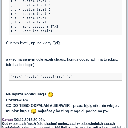
; o - custom level C

; p - custom level D

; q - custom level E

; r - custom level F

; s - custom level G

; t - custom level H

; u - menu access ; TAK!

; z - user (no admin)
Custom level , np. na klasy
CoD
a więc na samym dole jeżeli chcesz komus dodac admina to robisz
tak (haslo i login)
"Nick" "hasło" "abcdefhiju" "a"
Najlepsza konfiguracja
Pozdrawiam
CO DO TEGO ODPALANIA SERWER - przez
hlds
nikt nie wbije ,
musisz kupić
najtańszy hosting moge ci podac na pw
Kawon
(02.12.2012 20:06):
Kod w postach (np. źródło pluginu) umieszczaj w odpowiednich tagach
(code/php/spoiler itp), a powyżej 200 linijek tylko w załączniku lub na wklejce.