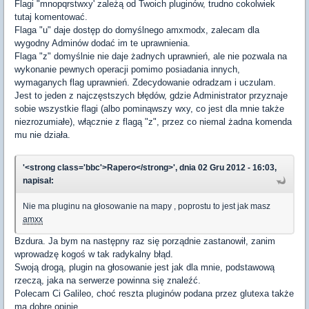
Flagi "mnopqrstwxy' zależą od Twoich pluginów, trudno cokolwiek
tutaj komentować.
Flaga "u" daje dostęp do domyślnego amxmodx, zalecam dla
wygodny Adminów dodać im te uprawnienia.
Flaga "z" domyślnie nie daje żadnych uprawnień, ale nie pozwala na
wykonanie pewnych operacji pomimo posiadania innych,
wymaganych flag uprawnień. Zdecydowanie odradzam i uczulam.
Jest to jeden z najczęstszych błędów, gdzie Administrator przyznaje
sobie wszystkie flagi (albo pominąwszy wxy, co jest dla mnie także
niezrozumiałe), włącznie z flagą "z", przez co niemal żadna komenda
mu nie działa.
'<strong class='bbc'>Rapero</strong>', dnia 02 Gru 2012 - 16:03,
napisał:
Nie ma pluginu na głosowanie na mapy , poprostu to jest jak masz
amxx
Bzdura. Ja bym na następny raz się porządnie zastanowił, zanim
wprowadzę kogoś w tak radykalny błąd.
Swoją drogą, plugin na głosowanie jest jak dla mnie, podstawową
rzeczą, jaka na serwerze powinna się znaleźć.
Polecam Ci Galileo, choć reszta pluginów podana przez glutexa także
ma dobre opinie.