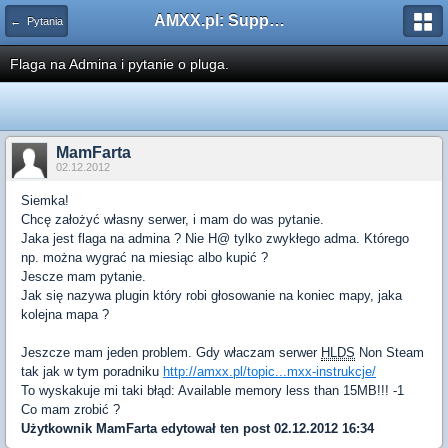
AMXX.pl: Support AMX Mod X i SourceMod
← Pytania
Flaga na Admina i pytanie o pluga.
MamFarta
02.12.2012
Siemka!
Chcę założyć własny serwer, i mam do was pytanie.
Jaka jest flaga na admina ? Nie H@ tylko zwykłego adma. Którego
np. można wygrać na miesiąc albo kupić ?
Jescze mam pytanie.
Jak się nazywa plugin który robi głosowanie na koniec mapy, jaka
kolejna mapa ?
Jeszcze mam jeden problem. Gdy właczam serwer
HLDS
Non Steam
tak jak w tym poradniku
http://amxx.pl/topic...mxx-instrukcje/
To wyskakuje mi taki błąd: Available memory less than 15MB!!! -1
Co mam zrobić ?
Użytkownik
MamFarta
edytował ten post 02.12.2012 16:34