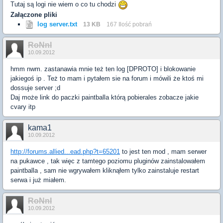
Tutaj są logi nie wiem o co tu chodzi
Załączone pliki
log server.txt
13 KB
167 Ilość pobrań
RoNnI
10.09.2012
hmm nwm. zastanawia mnie też ten log [DPROTO] i blokowanie
jakiegoś ip . Też to mam i pytałem sie na forum i mówili że ktoś mi
dossuje server ;d
Daj może link do paczki paintballa którą pobierales zobacze jakie
cvary itp
kama1
10.09.2012
http://forums.allied...ead.php?t=65201
to jest ten mod , mam serwer
na pukawce , tak więc z tamtego poziomu pluginów zainstalowałem
paintballa , sam nie wgrywałem kliknąłem tylko zainstaluje restart
serwa i już miałem.
RoNnI
10.09.2012