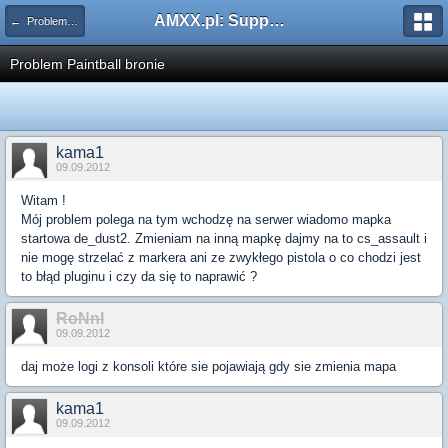
AMXX.pl: Support AMX Mod X i SourceMod
← Problemy z pluginami
Problem Paintball bronie
kama1
09.09.2012
Witam !
Mój problem polega na tym wchodzę na serwer wiadomo mapka
startowa de_dust2. Zmieniam na inną mapkę dajmy na to cs_assault i
nie mogę strzelać z markera ani ze zwykłego pistola o co chodzi jest
to błąd pluginu i czy da się to naprawić ?
RoNnI
09.09.2012
daj może logi z konsoli które sie pojawiają gdy sie zmienia mapa
kama1
09.09.2012