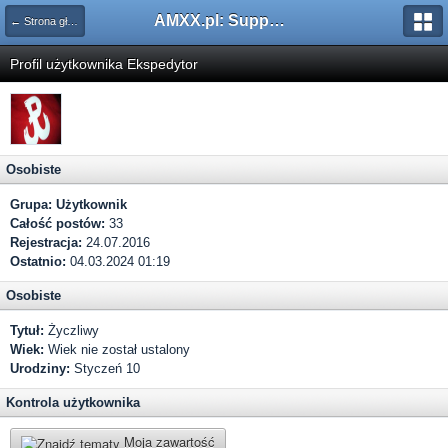
AMXX.pl: Support AMX Mod X i SourceMod
← Strona główna
Profil użytkownika Ekspedytor
Osobiste
Grupa:
Użytkownik
Całość postów:
33
Rejestracja:
24.07.2016
Ostatnio:
04.03.2024 01:19
Osobiste
Tytuł:
Życzliwy
Wiek:
Wiek nie został ustalony
Urodziny:
Styczeń 10
Kontrola użytkownika
Moja zawartość