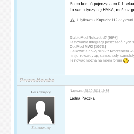
Po co komuś pajęczyna co 0.1 sekun
To samo tyczy się HAKA, możesz go u
Użytkownik
Kapucha112
edytował 
DiabloMod Reloaded? [90%]
Testowanie integracji poszczególnych s
CodMod MW2 [100%]
Całkowicie nowy silnik z tworzeniem w
misje, rewardy xp, samochody, samolot
Testować można na moim forum
Prezes.Novako
Napisano
28.10.2011 19:55
Początkujący
Ladna Paczka
Zbanowany