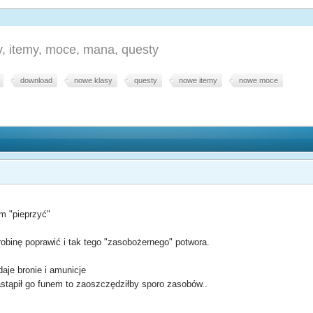
, itemy, moce, mana, questy
download
nowe klasy
questy
nowe itemy
nowe moce
m "pieprzyć"
binę poprawić i tak tego "zasobożernego" potwora.
aje bronie i amunicje
zastąpił go funem to zaoszczędziłby sporo zasobów..