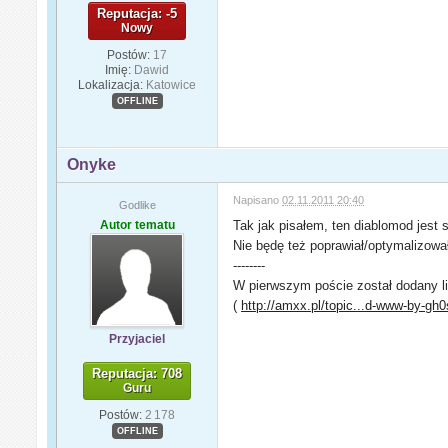
Reputacja: -5
Nowy
Postów:
17
Imię:
Dawid
Lokalizacja:
Katowice
OFFLINE
Onyke
Napisano
02.11.2011 20:40
Godlike
Autor tematu
Tak jak pisałem, ten diablomod jest 
Nie będę też poprawiał/optymalizowa
--------
W pierwszym poście został dodany li
(
http://amxx.pl/topic...d-www-by-gh0
Przyjaciel
Reputacja: 708
Guru
Postów:
2 178
OFFLINE