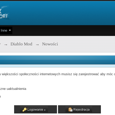
Inne
y
→
Diablo Mod
→
Nowości
 większości społeczności internetowych musisz się zarejestrować aby móc od
zne uaktualnienia
h