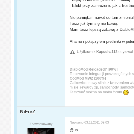
- Efekt przy zamrożeniu jak z frostn
Nie pamiętam nawet co tam zmienia
Teraz już tym się nie bawię.
Mam teraz lepszą zabawę z DiabloM
Aha no i połączyłem prethinki w jede
Użytkownik
Kapucha112
edytował 
DiabloMod Reloaded? [90%]
Testowanie integracji poszczególnych s
CodMod MW2 [100%]
Całkowicie nowy silnik z tworzeniem w
misje, rewardy xp, samochody, samolot
Testować można na moim forum
NiFreZ
Napisano
03.11.2011 09:03
Zaawansowany
@up