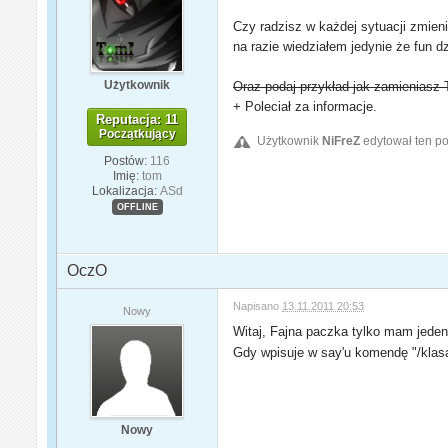
Czy radzisz w każdej sytuacji zmien
na razie wiedziałem jedynie że fun dz
Użytkownik
Oraz podaj przykład jak zamienias
+ Poleciał za informacje.
Reputacja: 11
Początkujący
Użytkownik
NiFreZ
edytował ten po
Postów:
116
Imię:
tom
Lokalizacja:
ASd
OFFLINE
OczO
Napisano
13.11.2011 20:53
Nowy
Witaj, Fajna paczka tylko mam jede
Gdy wpisuje w say'u komendę "/klasa
Nowy