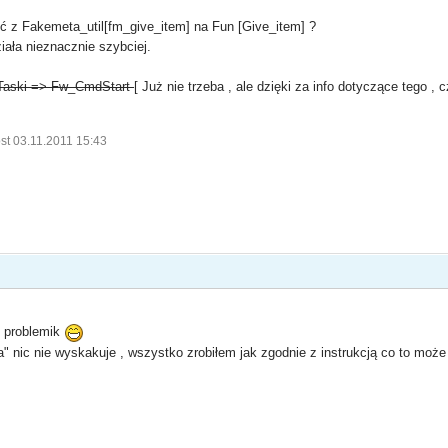
ić z Fakemeta_util[fm_give_item] na Fun [Give_item] ?
iała nieznacznie szybciej.
z Taski => Fw_CmdStart
[ Już nie trzeba , ale dzięki za info dotyczące tego ,
st 03.11.2011 15:43
n problemik
" nic nie wyskakuje , wszystko zrobiłem jak zgodnie z instrukcją co to może