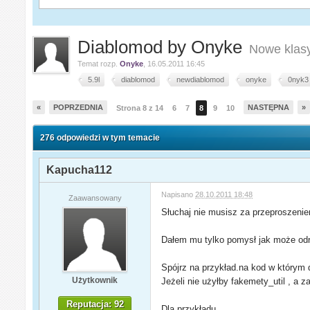
Diablomod by Onyke
Nowe klasy
Temat rozp.
Onyke
,
16.05.2011 16:45
5.9l
diablomod
newdiablomod
onyke
0nyk3
«
POPRZEDNIA
NASTĘPNA
»
Strona 8 z 14
6
7
8
9
10
276 odpowiedzi w tym temacie
Kapucha112
Napisano
28.10.2011 18:48
Zaawansowany
Słuchaj nie musisz za przeproszenie
Dałem mu tylko pomysł jak może odro
Spójrz na przykład.na kod w którym d
Użytkownik
Jeżeli nie użyłby fakemety_util , a 
Reputacja: 92
Dla przykładu.