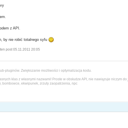
ovy
łem.
odem z API.
n, by nie robić totalnego syfu
ten post 05.11.2011 20:05
ub-pluginów. Zwiększanie możliwości i optymalizacja kodu.
łasnych klas z własnymi nazwami! Proste w obsłudze API, nie nawiązuje niczym do
y, bombowce, ekwipunek, zrzuty zaopatrzenia, npc