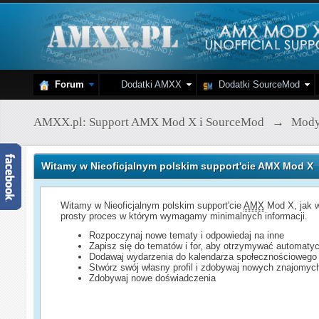
Forum
Dodatki AMXX
Dodatki SourceMod
AMXX.pl: Support AMX Mod X i SourceMod
→
Mod
Witamy w Nieoficjalnym polskim support'cie AMX Mod X
Witamy w Nieoficjalnym polskim support'cie
AMX
Mod X, jak w
prosty proces w którym wymagamy minimalnych informacji.
Rozpoczynaj nowe tematy i odpowiedaj na inne
Zapisz się do tematów i for, aby otrzymywać automatyc
Dodawaj wydarzenia do kalendarza społecznościowego
Stwórz swój własny profil i zdobywaj nowych znajomyc
Zdobywaj nowe doświadczenia