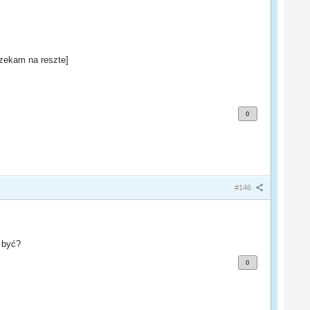
 czekam na reszte]
0
#146
 być?
0