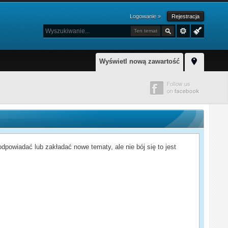
Logowanie »
Rejestracja
Ten temat
Wyświetl nową zawartość
powiadać lub zakładać nowe tematy, ale nie bój się to jest