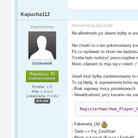
Kapucha112
Napisano
03.11.2011 01:00
Zaawansowany
Na alliedmods już dawno byłby w un
Nie chodzi tu o ten pokemoniasty ko
Po co wydawać to skoro nie będzies
Trzeba było rozłożyć poszczególne mo
Użytkownik
Moim zdaniem to mija się z celem ;/
Reputacja: 92
Jeżeli ktoś byłby zainteresowany to 
Zaawansowany
Tu są błędy, & usprawnienia które w
Postów:
135
- Brak naprawy mocy pistoletowych
Imię:
Łukasz
- Niewidzialność przy kucaniu nie z
Lokalizacja:
Polska
OFFLINE
RegisterHam
(
Ham_Player_
- Fakemeta_Util
- Taski => Fw_CmdStart
- Błędy w konsoli [Kusza / Fireball]