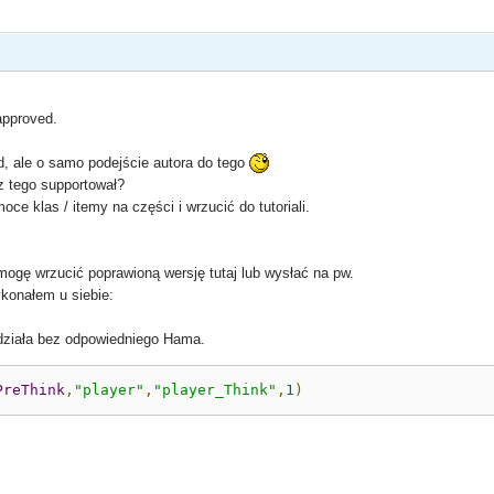
approved.
d, ale o samo podejście autora do tego
z tego supportował?
ce klas / itemy na części i wrzucić do tutoriali.
mogę wrzucić poprawioną wersję tutaj lub wysłać na pw.
ykonałem u siebie:
adziała bez odpowiedniego Hama.
PreThink
,
"player"
,
"player_Think"
,
1
)