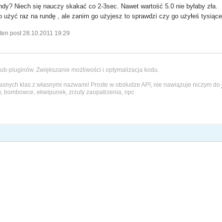
dy? Niech się nauczy skakać co 2-3sec. Nawet wartość 5.0 nie byłaby zła.
żyć raz na rundę , ale zanim go użyjesz to sprawdzi czy go użyłeś tysiące 
ten post 28.10.2011 19:29
ub-pluginów. Zwiększanie możliwości i optymalizacja kodu.
łasnych klas z własnymi nazwami! Proste w obsłudze API, nie nawiązuje niczym do
y, bombowce, ekwipunek, zrzuty zaopatrzenia, npc