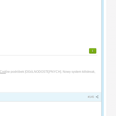
1
Cod
ów podróbek [OGóLNODOSTĘPNYCH]. Nowy system killstreak,
#145