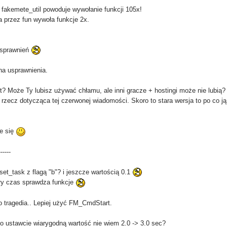
fakemete_util powoduje wywołanie funkcji 105x!
a przez fun wywoła funkcje 2x.
usprawnień
na usprawnienia.
t? Może Ty lubisz używać chłamu, ale inni gracze + hostingi może nie lubią?
rzecz dotycząca tej czerwonej wiadomości. Skoro to stara wersja to po co ją
ie się
------
set_task z flagą "b"? i jeszcze wartością 0.1
ały czas sprawdza funkcje
to tragedia.. Lepiej użyć FM_CmdStart.
, to ustawcie wiarygodną wartość nie wiem 2.0 -> 3.0 sec?