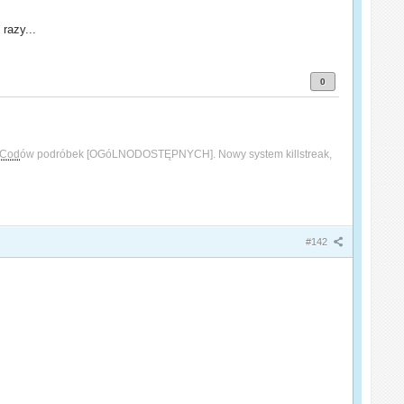
razy...
0
Cod
ów podróbek [OGóLNODOSTĘPNYCH]. Nowy system killstreak,
#142