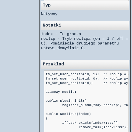
Typ
Natywny
Notatki
index - Id gracza
noclip - Tryb noclipa (on = 1 / off =
0). Pominięcie drugiego parametru
ustawi domyślnie 0.
Przykład
fm_set_user_noclip(id, 1);  // Noclip włąc
fm_set_user_noclip(id, 0);  // Noclip wyłą
fm_set_user_noclip(id);     // Noclip wyłą
Czasowy noclip:

public plugin_init()

	register_clcmd("say /noclip", "NoclipON");

public NoclipON(index)

{

	if(task_exists(index+1337))

		remove_task(index+1337);
