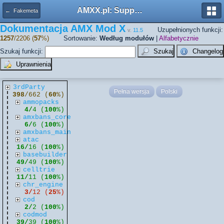
AMXX.pl: Support AMX Mod X i SourceMod
← Fakemeta
Dokumentacja AMX Mod X
Uzupełnionych funkcji:
v.
11.5
1257
/2206 (
57
%)
Sortowanie:
Według modułów
|
Alfabetycznie
Szukaj funkcji:
3rdParty
Pełna wersja
Polski
398
/662 (
60
%)
ammopacks
4/
4 (
100
%)
amxbans_core
6/
6 (
100
%)
amxbans_main
atac
16/
16 (
100
%)
basebuilder
49/
49 (
100
%)
celltrie
11/
11 (
100
%)
chr_engine
3/
12 (
25
%)
cod
2/
2 (
100
%)
codmod
39/
39 (
100
%)