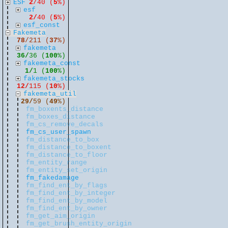
ESF
2
/40 (
5
%)
esf
2/
40 (
5
%)
esf_const
Fakemeta
78
/211 (
37
%)
fakemeta
36/
36 (
100
%)
fakemeta_const
1/
1 (
100
%)
fakemeta_stocks
12/
115 (
10
%)
fakemeta_util
29/
59 (
49
%)
fm_boxents_distance
fm_boxes_distance
fm_cs_remove_decals
fm_cs_user_spawn
fm_distance_to_box
fm_distance_to_boxent
fm_distance_to_floor
fm_entity_range
fm_entity_set_origin
fm_fakedamage
fm_find_ent_by_flags
fm_find_ent_by_integer
fm_find_ent_by_model
fm_find_ent_by_owner
fm_get_aim_origin
fm_get_brush_entity_origin