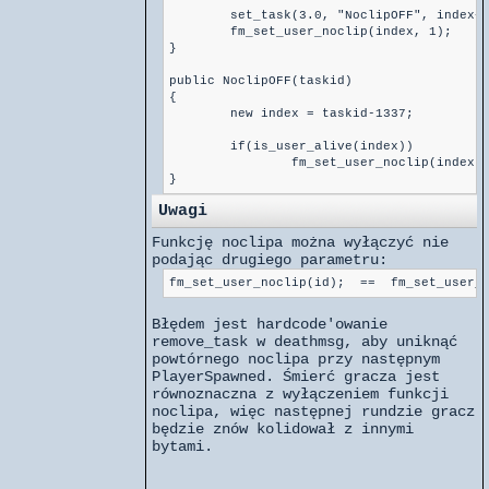
	set_task(3.0, "NoclipOFF", index+1337);

	fm_set_user_noclip(index, 1);

}

public NoclipOFF(taskid)

{

	new index = taskid-1337;

	if(is_user_alive(index))

		fm_set_user_noclip(index);

}
Uwagi
Funkcję noclipa można wyłączyć nie
podając drugiego parametru:
Błędem jest hardcode'owanie
remove_task w deathmsg, aby uniknąć
powtórnego noclipa przy następnym
PlayerSpawned. Śmierć gracza jest
równoznaczna z wyłączeniem funkcji
noclipa, więc następnej rundzie gracz
będzie znów kolidował z innymi
bytami.