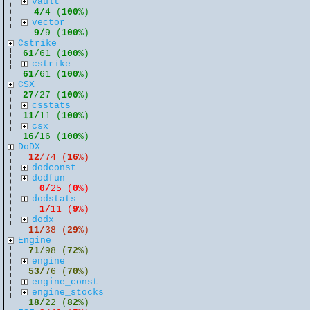
vault
4/
4 (
100
%)
vector
9/
9 (
100
%)
Cstrike
61
/61 (
100
%)
cstrike
61/
61 (
100
%)
CSX
27
/27 (
100
%)
csstats
11/
11 (
100
%)
csx
16/
16 (
100
%)
DoDX
12
/74 (
16
%)
dodconst
dodfun
0/
25 (
0
%)
dodstats
1/
11 (
9
%)
dodx
11/
38 (
29
%)
Engine
71
/98 (
72
%)
engine
53/
76 (
70
%)
engine_const
engine_stocks
18/
22 (
82
%)