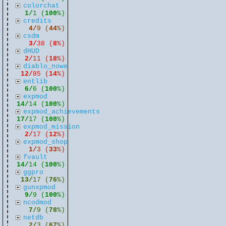
colorchat
1/
1 (
100
%)
credits
4/
9 (
44
%)
csdm
3/
38 (
8
%)
dHUD
2/
11 (
18
%)
diablo_nowe
12/
85 (
14
%)
entlib
6/
6 (
100
%)
expmod
14/
14 (
100
%)
expmod_achievements
17/
17 (
100
%)
expmod_mission
2/
17 (
12
%)
expmod_shop
1/
3 (
33
%)
fvault
14/
14 (
100
%)
ggpro
13/
17 (
76
%)
gunxpmod
9/
9 (
100
%)
ncodmod
7/
9 (
78
%)
netdb
2/
3 (
67
%)