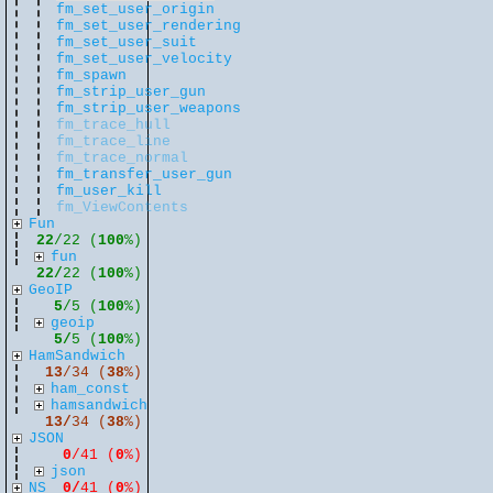
fm_set_user_origin
fm_set_user_rendering
fm_set_user_suit
fm_set_user_velocity
fm_spawn
fm_strip_user_gun
fm_strip_user_weapons
fm_trace_hull
fm_trace_line
fm_trace_normal
fm_transfer_user_gun
fm_user_kill
fm_ViewContents
Fun
22
/22 (
100
%)
fun
22/
22 (
100
%)
GeoIP
5
/5 (
100
%)
geoip
5/
5 (
100
%)
HamSandwich
13
/34 (
38
%)
ham_const
hamsandwich
13/
34 (
38
%)
JSON
0
/41 (
0
%)
json
NS
0/
41 (
0
%)