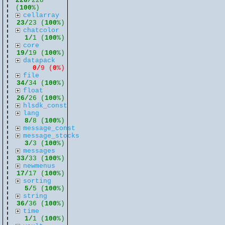
228/
228
(
100
%)
cellarray
23/
23 (
100
%)
chatcolor
1/
1 (
100
%)
core
19/
19 (
100
%)
datapack
0/
9 (
0
%)
file
34/
34 (
100
%)
float
26/
26 (
100
%)
hlsdk_const
lang
8/
8 (
100
%)
message_const
message_stocks
3/
3 (
100
%)
messages
33/
33 (
100
%)
newmenus
17/
17 (
100
%)
sorting
5/
5 (
100
%)
string
36/
36 (
100
%)
time
1/
1 (
100
%)