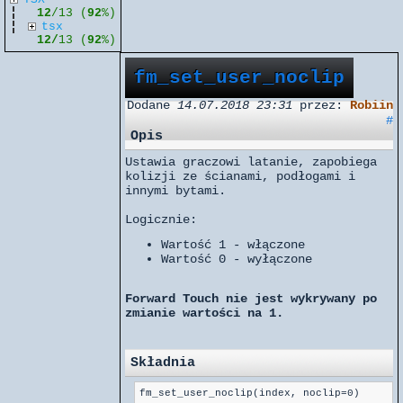
12
/13 (
92
%)
tsx
12/
13 (
92
%)
fm_set_user_noclip
Dodane
14.07.2018 23:31
przez:
Robiin
#
Opis
Ustawia graczowi latanie, zapobiega
kolizji ze ścianami, podłogami i
innymi bytami.
Logicznie:
Wartość 1 - włączone
Wartość 0 - wyłączone
Forward Touch nie jest wykrywany po
zmianie wartości na 1.
Składnia
fm_set_user_noclip(index, noclip=0)