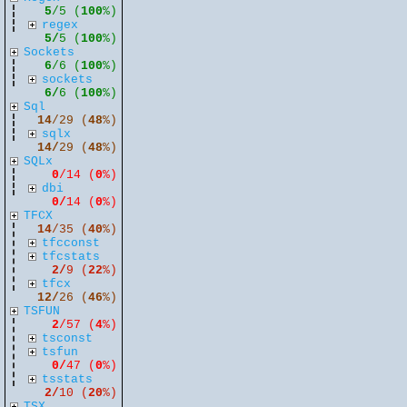
5
/5 (
100
%)
regex
5/
5 (
100
%)
Sockets
6
/6 (
100
%)
sockets
6/
6 (
100
%)
Sql
14
/29 (
48
%)
sqlx
14/
29 (
48
%)
SQLx
0
/14 (
0
%)
dbi
0/
14 (
0
%)
TFCX
14
/35 (
40
%)
tfcconst
tfcstats
2/
9 (
22
%)
tfcx
12/
26 (
46
%)
TSFUN
2
/57 (
4
%)
tsconst
tsfun
0/
47 (
0
%)
tsstats
2/
10 (
20
%)
TSX