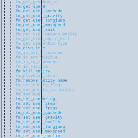
fm_get_grenade_id
fm_get_speed
fm_get_user_godmode
fm_get_user_gravity
fm_get_user_longjump
fm_get_user_maxspeed
fm_get_user_suit
fm_get_user_weapon_entity
fm_get_view_angle_diff
fm_get_weaponbox_type
fm_give_item
fm_is_ent_classname
fm_is_ent_visible
fm_is_in_viewcone
fm_is_visible
fm_kill_entity
fm_playback_event
fm_remove_entity_name
fm_set_entity_flags
fm_set_entity_visibility
fm_set_kvd
fm_set_rendering
fm_set_user_armor
fm_set_user_frags
fm_set_user_godmode
fm_set_user_gravity
fm_set_user_health
fm_set_user_longjump
fm_set_user_maxspeed
fm_set_user_noclip