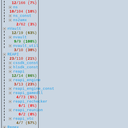
12
/166 (
7
%)
ns
10/
104 (
10
%)
ns_const
ns2amx
2/
62 (
3
%)
nVault
12
/19 (
63
%)
nvault
9/
9 (
100
%)
nvault_util
3/
10 (
30
%)
REAPI
23
/110 (
21
%)
cssdk_const
hlsdk_const
reapi
12/
14 (
86
%)
reapi_engine
3/
13 (
23
%)
reapi_engine_const
reapi_gamedll
4/
73 (
5
%)
reapi_rechecker
0/
1 (
0
%)
reapi_reunion
0/
2 (
0
%)
reapi_vtc
4/
7 (
57
%)
Regex