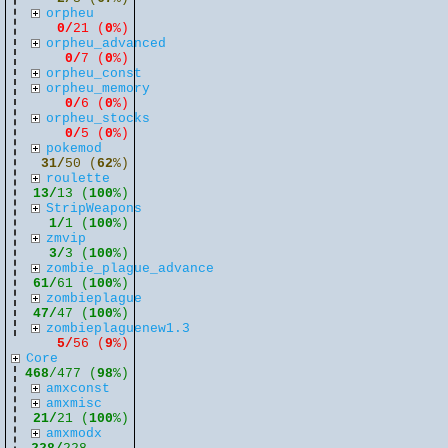
orpheu
0/
21 (
0
%)
orpheu_advanced
0/
7 (
0
%)
orpheu_const
orpheu_memory
0/
6 (
0
%)
orpheu_stocks
0/
5 (
0
%)
pokemod
31/
50 (
62
%)
roulette
13/
13 (
100
%)
StripWeapons
1/
1 (
100
%)
zmvip
3/
3 (
100
%)
zombie_plague_advance
61/
61 (
100
%)
zombieplague
47/
47 (
100
%)
zombieplaguenew1.3
5/
56 (
9
%)
Core
468
/477 (
98
%)
amxconst
amxmisc
21/
21 (
100
%)
amxmodx