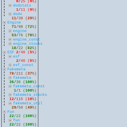
0/
25 (
0
%)
dodstats
1/
11 (
9
%)
dodx
11/
38 (
29
%)
Engine
71
/98 (
72
%)
engine
53/
76 (
70
%)
engine_const
engine_stocks
18/
22 (
82
%)
ESF
2
/40 (
5
%)
esf
2/
40 (
5
%)
esf_const
Fakemeta
78
/211 (
37
%)
fakemeta
36/
36 (
100
%)
fakemeta_const
1/
1 (
100
%)
fakemeta_stocks
12/
115 (
10
%)
fakemeta_util
29/
59 (
49
%)
Fun
22
/22 (
100
%)
fun
22/
22 (
100
%)