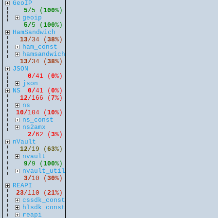
GeoIP
5
/5 (
100
%)
geoip
5/
5 (
100
%)
HamSandwich
13
/34 (
38
%)
ham_const
hamsandwich
13/
34 (
38
%)
JSON
0
/41 (
0
%)
json
NS
0/
41 (
0
%)
12
/166 (
7
%)
ns
10/
104 (
10
%)
ns_const
ns2amx
2/
62 (
3
%)
nVault
12
/19 (
63
%)
nvault
9/
9 (
100
%)
nvault_util
3/
10 (
30
%)
REAPI
23
/110 (
21
%)
cssdk_const
hlsdk_const
reapi