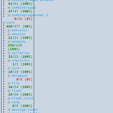
zombie_plague_advance
61/
61 (
100
%)
zombieplague
47/
47 (
100
%)
zombieplaguenew1.3
5/
56 (
9
%)
Core
468
/477 (
98
%)
amxconst
amxmisc
21/
21 (
100
%)
amxmodx
228/
228
(
100
%)
cellarray
23/
23 (
100
%)
chatcolor
1/
1 (
100
%)
core
19/
19 (
100
%)
datapack
0/
9 (
0
%)
file
34/
34 (
100
%)
float
26/
26 (
100
%)
hlsdk_const
lang
8/
8 (
100
%)
message_const