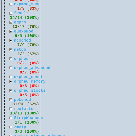
expmod_shop
1/
3 (
33
%)
fvault
14/
14 (
100
%)
ggpro
13/
17 (
76
%)
gunxpmod
9/
9 (
100
%)
ncodmod
7/
9 (
78
%)
netdb
2/
3 (
67
%)
orpheu
0/
21 (
0
%)
orpheu_advanced
0/
7 (
0
%)
orpheu_const
orpheu_memory
0/
6 (
0
%)
orpheu_stocks
0/
5 (
0
%)
pokemod
31/
50 (
62
%)
roulette
13/
13 (
100
%)
StripWeapons
1/
1 (
100
%)
zmvip
3/
3 (
100
%)