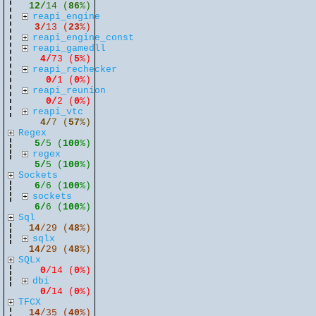
12/
14 (
86
%)
reapi_engine
3/
13 (
23
%)
reapi_engine_const
reapi_gamedll
4/
73 (
5
%)
reapi_rechecker
0/
1 (
0
%)
reapi_reunion
0/
2 (
0
%)
reapi_vtc
4/
7 (
57
%)
Regex
5
/5 (
100
%)
regex
5/
5 (
100
%)
Sockets
6
/6 (
100
%)
sockets
6/
6 (
100
%)
Sql
14
/29 (
48
%)
sqlx
14/
29 (
48
%)
SQLx
0
/14 (
0
%)
dbi
0/
14 (
0
%)
TFCX
14
/35 (
40
%)