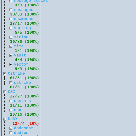
message_stocks
3/
3 (
100
%)
messages
33/
33 (
100
%)
newmenus
17/
17 (
100
%)
sorting
5/
5 (
100
%)
string
36/
36 (
100
%)
time
1/
1 (
100
%)
vault
4/
4 (
100
%)
vector
9/
9 (
100
%)
Cstrike
61
/61 (
100
%)
cstrike
61/
61 (
100
%)
CSX
27
/27 (
100
%)
csstats
11/
11 (
100
%)
csx
16/
16 (
100
%)
DoDX
12
/74 (
16
%)
dodconst
dodfun