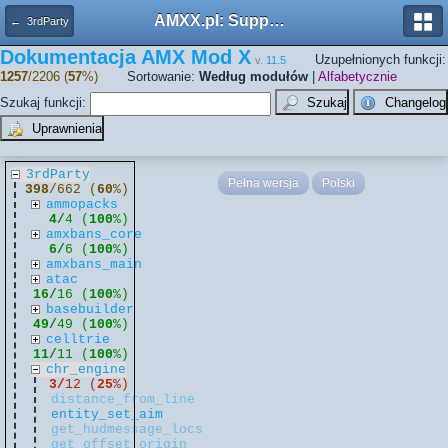
AMXX.pl: Support AMX Mod X i SourceMod
← 3rdParty
Dokumentacja AMX Mod X
Uzupełnionych funkcji:
v.
11.5
1257
/2206 (
57
%)
Sortowanie:
Według modułów
|
Alfabetycznie
Szukaj funkcji:
3rdParty
Pełna wersja
Polski
398
/662 (
60
%)
ammopacks
4/
4 (
100
%)
amxbans_core
6/
6 (
100
%)
amxbans_main
atac
16/
16 (
100
%)
basebuilder
49/
49 (
100
%)
celltrie
11/
11 (
100
%)
chr_engine
3/
12 (
25
%)
distance_from_line
entity_set_aim
get_hudmessage_locs
get_offset_origin