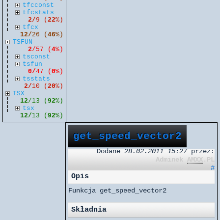
tfcconst
tfcstats
2/
9 (
22
%)
tfcx
12/
26 (
46
%)
TSFUN
2
/57 (
4
%)
tsconst
tsfun
0/
47 (
0
%)
tsstats
2/
10 (
20
%)
TSX
12
/13 (
92
%)
tsx
12/
13 (
92
%)
get_speed_vector2
Dodane
28.02.2011 15:27
przez:
Adminek
AMXX
.PL
#
Opis
Funkcja get_speed_vector2
Składnia