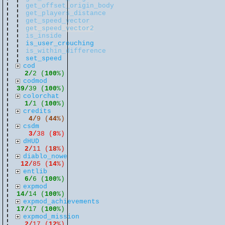
get_offset_origin_body
get_players_distance
get_speed_vector
get_speed_vector2
is_inside
is_user_crouching
is_within_difference
set_speed
cod
2/
2 (
100
%)
codmod
39/
39 (
100
%)
colorchat
1/
1 (
100
%)
credits
4/
9 (
44
%)
csdm
3/
38 (
8
%)
dHUD
2/
11 (
18
%)
diablo_nowe
12/
85 (
14
%)
entlib
6/
6 (
100
%)
expmod
14/
14 (
100
%)
expmod_achievements
17/
17 (
100
%)
expmod_mission
2/
17 (
12
%)