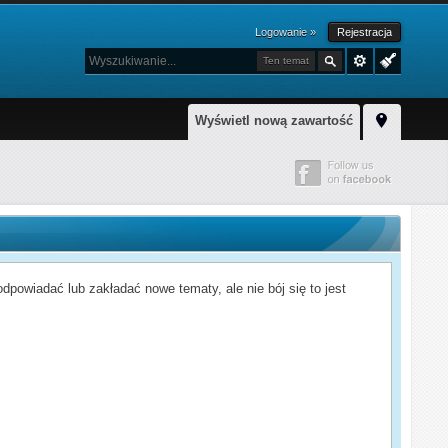
Logowanie »
Rejestracja
Ten temat
Wyświetl nową zawartość
powiadać lub zakładać nowe tematy, ale nie bój się to jest