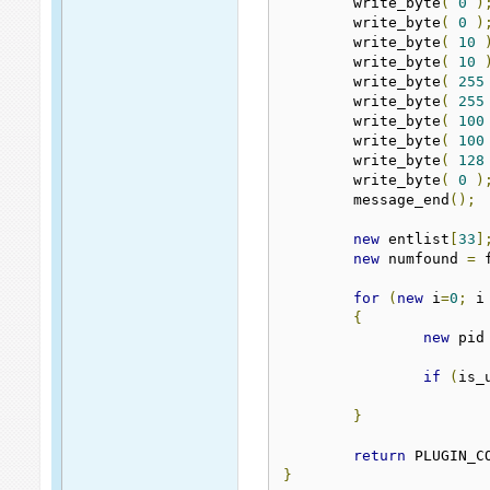
	write_byte
(
0
)
	write_byte
(
0
)
	write_byte
(
10
	write_byte
(
10
	write_byte
(
255
	write_byte
(
255
	write_byte
(
100
	write_byte
(
100
	write_byte
(
128
	write_byte
(
0
)
	message_end
();
new
 entlist
[
33
]
new
 numfound 
=
 
for
(
new
 i
=
0
;
 i
{
new
 pid
if
(
is_
}
return
 PLUGIN_C
}