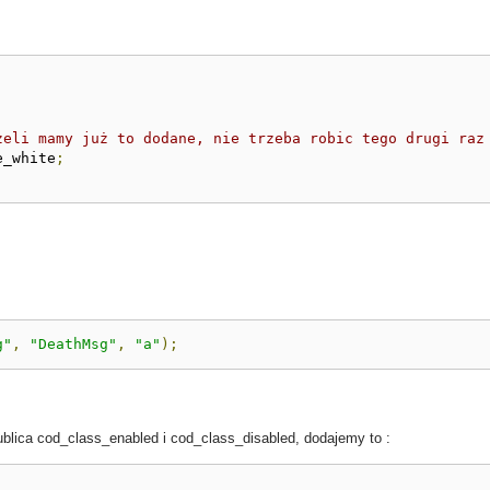
żeli mamy już to dodane, nie trzeba robic tego drugi raz
e_white
;
g"
,
"DeathMsg"
,
"a"
);
blica cod_class_enabled i cod_class_disabled, dodajemy to :