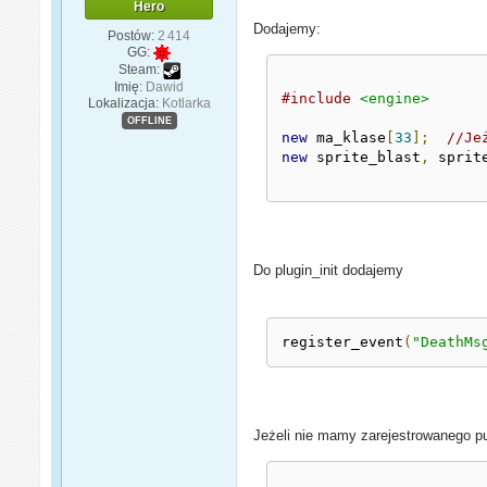
Hero
Dodajemy:
Postów:
2 414
GG:
Steam:
Imię:
Dawid
#include
<engine>
Lokalizacja:
Kotlarka
OFFLINE
new
 ma_klase
[
33
];
//Je
new
 sprite_blast
,
 sprit
Do plugin_init dodajemy
register_event
(
"DeathMs
Jeżeli nie mamy zarejestrowanego pu