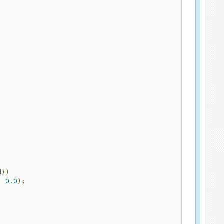
d
))
,
0.0
);