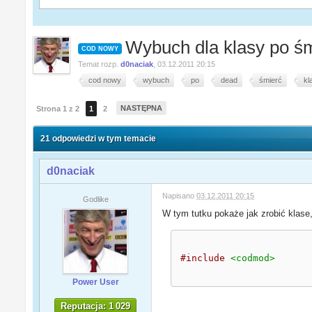
Wybuch dla klasy po śm
COD NOWY
Temat rozp.
d0naciak
,
03.12.2011 20:15
cod nowy
wybuch
po
dead
śmierć
kl
NASTĘPNA
Strona 1 z 2
1
2
21 odpowiedzi w tym temacie
d0naciak
Napisano
03.12.2011 20:15
Godlike
W tym tutku pokaże jak zrobić klase,
#include
<codmod>
Power User
Reputacja: 1 029