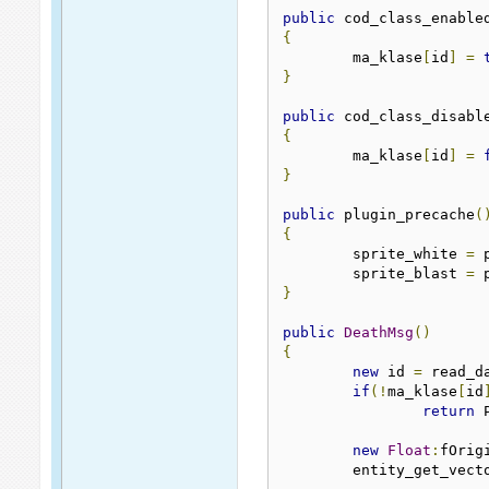
public
 cod_class_enable
{
	ma_klase
[
id
]
=
}
public
 cod_class_disabl
{
	ma_klase
[
id
]
=
}
public
 plugin_precache
(
{
	sprite_white 
=
 
	sprite_blast 
=
 
}
public
DeathMsg
()
{
new
 id 
=
 read_d
if
(!
ma_klase
[
id
return
 
new
Float
:
fOrig
	entity_get_vect