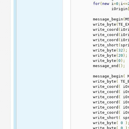
for
(
new
 i
=
0
;
i
<=
		iOrigin
	message_begin
(
M
	write_byte
(
TE_E
	write_coord
(
iOr
	write_coord
(
iOr
	write_coord
(
iOr
	write_short
(
spr
	write_byte
(
32
);
	write_byte
(
20
);
	write_byte
(
0
);
	message_end
();
	message_begin
(
 
	write_byte
(
 TE_
	write_coord
(
 iO
	write_coord
(
 iO
	write_coord
(
 iO
	write_coord
(
 iO
	write_coord
(
 iO
	write_coord
(
 iO
	write_short
(
 sp
	write_byte
(
0
)
	write_byte
(
0
)