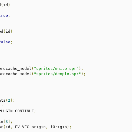
d
(
id
)
true
;
ed
(
id
)
false
;
)
precache_model
(
"sprites/white.spr"
);
precache_model
(
"sprites/dexplo.spr"
);
ata
(
2
);
])
PLUGIN_CONTINUE
;
in
[
3
];
or
(
id
,
 EV_VEC_origin
,
 fOrigin
);