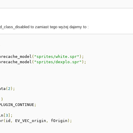
_class_disabled to zamiast tego wyżej dajemy to :
)
precache_model
(
"sprites/white.spr"
);
precache_model
(
"sprites/dexplo.spr"
);
ata
(
2
);
])
PLUGIN_CONTINUE
;
in
[
3
];
or
(
id
,
 EV_VEC_origin
,
 fOrigin
);