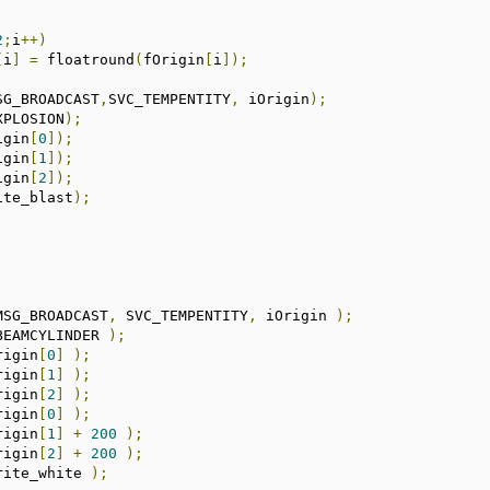
2
;
i
++)
[
i
]
=
 floatround
(
fOrigin
[
i
]);
SG_BROADCAST
,
SVC_TEMPENTITY
,
 iOrigin
);
XPLOSION
);
igin
[
0
]);
igin
[
1
]);
igin
[
2
]);
ite_blast
);
MSG_BROADCAST
,
 SVC_TEMPENTITY
,
 iOrigin 
);
BEAMCYLINDER 
);
rigin
[
0
]
);
rigin
[
1
]
);
rigin
[
2
]
);
rigin
[
0
]
);
rigin
[
1
]
+
200
);
rigin
[
2
]
+
200
);
rite_white 
);