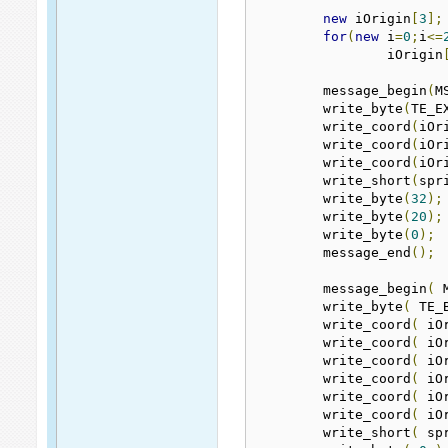
new
 iOrigin
[
3
];
for
(
new
 i
=
0
;
i
<=
		iOrigin
	message_begin
(
M
	write_byte
(
TE_E
	write_coord
(
iOr
	write_coord
(
iOr
	write_coord
(
iOr
	write_short
(
spr
	write_byte
(
32
);
	write_byte
(
20
);
	write_byte
(
0
);
	message_end
();
	message_begin
(
 
	write_byte
(
 TE_
	write_coord
(
 iO
	write_coord
(
 iO
	write_coord
(
 iO
	write_coord
(
 iO
	write_coord
(
 iO
	write_coord
(
 iO
	write_short
(
 sp