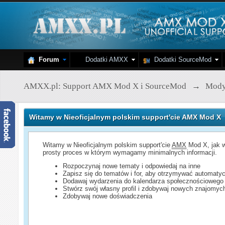
Forum
Dodatki AMXX
Dodatki SourceMod
AMXX.pl: Support AMX Mod X i SourceMod
→
Mod
Witamy w Nieoficjalnym polskim support'cie AMX Mod X
Witamy w Nieoficjalnym polskim support'cie
AMX
Mod X, jak w
prosty proces w którym wymagamy minimalnych informacji.
Rozpoczynaj nowe tematy i odpowiedaj na inne
Zapisz się do tematów i for, aby otrzymywać automatyc
Dodawaj wydarzenia do kalendarza społecznościowego
Stwórz swój własny profil i zdobywaj nowych znajomyc
Zdobywaj nowe doświadczenia