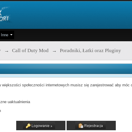
Inne
y
→
Call of Duty Mod
→
Poradniki, Łatki oraz Pluginy
 większości społeczności internetowych musisz się zarejestrować aby móc od
zne uaktualnienia
h