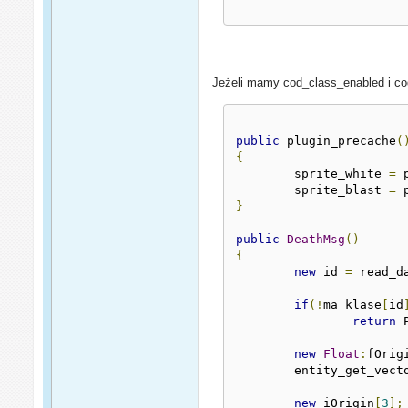
Jeżeli mamy cod_class_enabled i cod
public
 plugin_precache
(
{
	sprite_white 
=
 
	sprite_blast 
=
 
}
public
DeathMsg
()
{
new
 id 
=
 read_d
if
(!
ma_klase
[
id
return
 
new
Float
:
fOrig
	entity_get_vect
new
 iOrigin
[
3
];