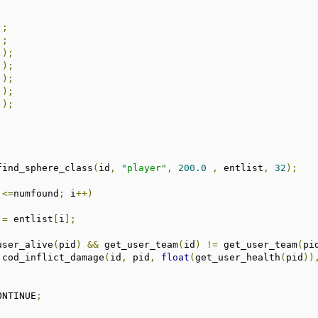
;
;
);
);
);
);
);
);
);
;
;
find_sphere_class
(
id
,
"player"
,
200.0
,
 entlist
,
32
);
 
<=
numfound
;
 i
++)
 
=
 entlist
[
i
];
user_alive
(
pid
)
&&
 get_user_team
(
id
)
!=
 get_user_team
(
pi
			cod_inflict_damage
(
id
,
 pid
,
float
(
get_user_health
(
pid
))
ONTINUE
;