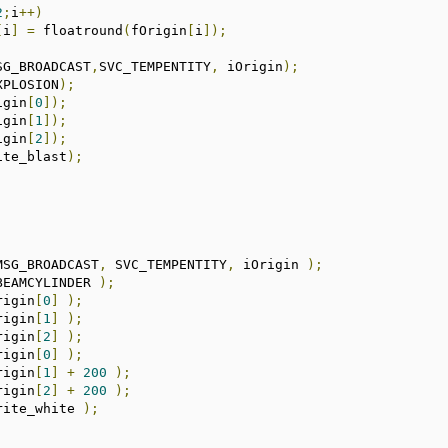
2
;
i
++)
[
i
]
=
 floatround
(
fOrigin
[
i
]);
SG_BROADCAST
,
SVC_TEMPENTITY
,
 iOrigin
);
XPLOSION
);
igin
[
0
]);
igin
[
1
]);
igin
[
2
]);
ite_blast
);
MSG_BROADCAST
,
 SVC_TEMPENTITY
,
 iOrigin 
);
BEAMCYLINDER 
);
rigin
[
0
]
);
rigin
[
1
]
);
rigin
[
2
]
);
rigin
[
0
]
);
rigin
[
1
]
+
200
);
rigin
[
2
]
+
200
);
rite_white 
);
;
;