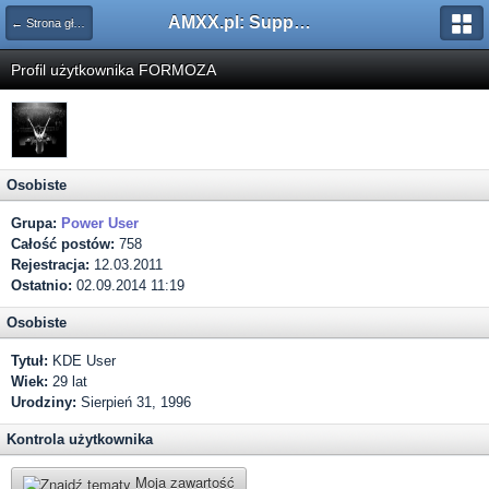
AMXX.pl: Support AMX Mod X i SourceMod
← Strona główna
Profil użytkownika FORMOZA
Osobiste
Grupa:
Power User
Całość postów:
758
Rejestracja:
12.03.2011
Ostatnio:
02.09.2014 11:19
Osobiste
Tytuł:
KDE User
Wiek:
29 lat
Urodziny:
Sierpień 31, 1996
Kontrola użytkownika
Moja zawartość