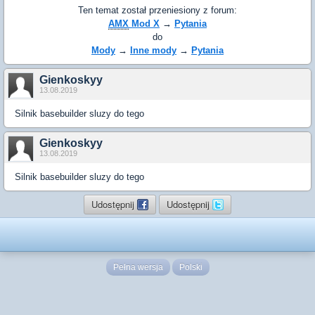
Ten temat został przeniesiony z forum:
AMX
Mod X
→
Pytania
do
Mody
→
Inne mody
→
Pytania
Gienkoskyy
13.08.2019
Silnik basebuilder sluzy do tego
Gienkoskyy
13.08.2019
Silnik basebuilder sluzy do tego
Udostępnij
Udostępnij
Pełna wersja
Polski