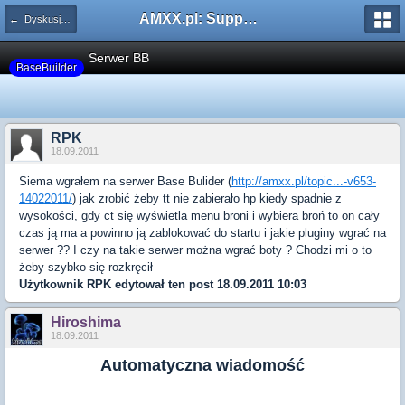
AMXX.pl: Support AMX Mod X i SourceMod
← Dyskusje/Pomysły/Pytania
Serwer BB
BaseBuilder
RPK
18.09.2011
Siema wgrałem na serwer Base Bulider (
http://amxx.pl/topic...-v653-
14022011/
) jak zrobić żeby tt nie zabierało hp kiedy spadnie z
wysokości, gdy ct się wyświetla menu broni i wybiera broń to on cały
czas ją ma a powinno ją zablokować do startu i jakie pluginy wgrać na
serwer ?? I czy na takie serwer można wgrać boty ? Chodzi mi o to
żeby szybko się rozkręcił
Użytkownik
RPK
edytował ten post 18.09.2011 10:03
Hiroshima
18.09.2011
Automatyczna wiadomość