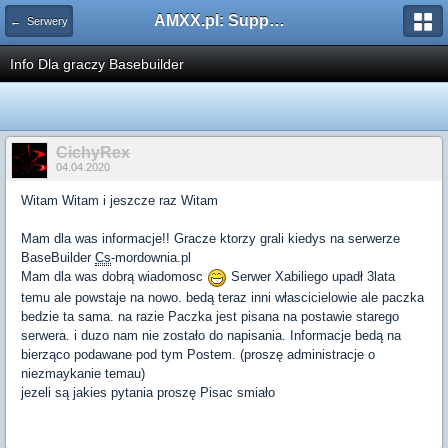
AMXX.pl: Support AMX Mod X i SourceMod
← Serwery
Info Dla graczy Basebuilder
CichyRex
04.04.2020
Witam Witam i jeszcze raz Witam
Mam dla was informacje!! Gracze ktorzy grali kiedys na serwerze
BaseBuilder
Cs
-mordownia.pl
Mam dla was dobrą wiadomosc
Serwer Xabiliego upadł 3lata
temu ale powstaje na nowo. bedą teraz inni włascicielowie ale paczka
bedzie ta sama. na razie Paczka jest pisana na postawie starego
serwera. i duzo nam nie zostało do napisania. Informacje bedą na
bierząco podawane pod tym Postem. (proszę administracje o
niezmaykanie temau)
jezeli są jakies pytania proszę Pisac smiało