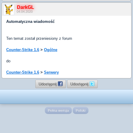
DarkGL
04.04.2020
Automatyczna wiadomość
Ten temat został przeniesiony z forum
Counter-Strike 1.6
>
Ogólne
do
Counter-Strike 1.6
>
Serwery
Udostępnij
Udostępnij
Pełna wersja
Polski