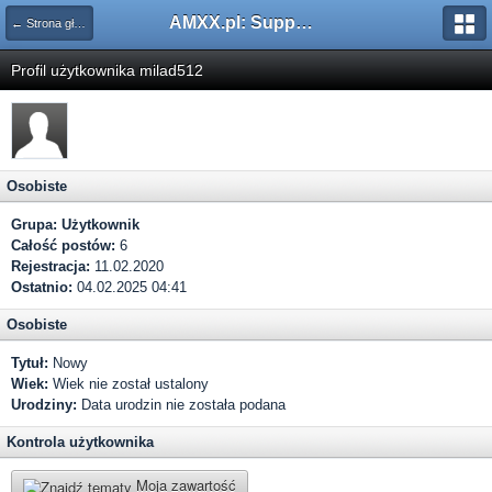
AMXX.pl: Support AMX Mod X i SourceMod
← Strona główna
Profil użytkownika milad512
Osobiste
Grupa:
Użytkownik
Całość postów:
6
Rejestracja:
11.02.2020
Ostatnio:
04.02.2025 04:41
Osobiste
Tytuł:
Nowy
Wiek:
Wiek nie został ustalony
Urodziny:
Data urodzin nie została podana
Kontrola użytkownika
Moja zawartość