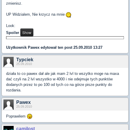
zmienisz.
UP Widzialem, Nie krzycz na mnie
Look:
Spoiler
Użytkownik
Pawex
edytował ten post 25.09.2010 13:27
Typciek
25.09.2010
działa to co pawex dał ale jak mam 2 lvl to wszytko moge na maxa
dać czyli na 2 lvl wszystko w 4000 i nie odejmuje tych punktów
dodanych przez to po 100 od tych co na górze pisze punkty do
rozdania.
Pawex
25.09.2010
Poprawilem
camilost