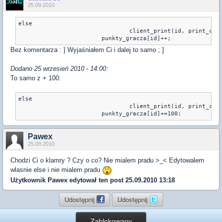
25.09.2010
else 

				client_print(id, print_cha
			punkty_gracza[id]++;
Bez komentarza : ] Wyjaśniałem Ci i dalej to samo ; ]
Dodano 25 wrzesień 2010 - 14:00:
To samo z + 100:
else 

				client_print(id, print_cha
			punkty_gracza[id]+=100;
Pawex
25.09.2010
Chodzi Ci o klamry ? Czy o co? Nie mialem pradu >_< Edytowalem
wlasnie else i nie mialem pradu
Użytkownik
Pawex
edytował ten post 25.09.2010 13:18
Udostępnij
Udostępnij
Zablokowany