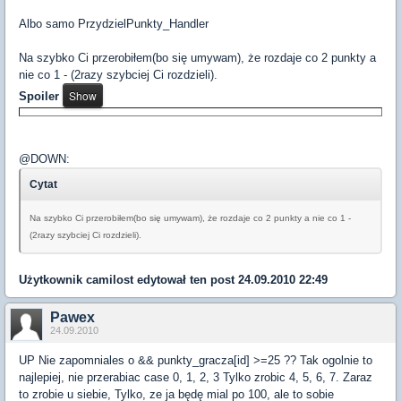
Albo samo PrzydzielPunkty_Handler
Na szybko Ci przerobiłem(bo się umywam), że rozdaje co 2 punkty a
nie co 1 - (2razy szybciej Ci rozdzieli).
Spoiler
@DOWN:
Cytat
Na szybko Ci przerobiłem(bo się umywam), że rozdaje co 2 punkty a nie co 1 -
(2razy szybciej Ci rozdzieli).
Użytkownik
camilost
edytował ten post 24.09.2010 22:49
Pawex
24.09.2010
UP Nie zapomniales o && punkty_gracza[id] >=25 ?? Tak ogolnie to
najlepiej, nie przerabiac case 0, 1, 2, 3 Tylko zrobic 4, 5, 6, 7. Zaraz
to zrobie u siebie, Tylko, ze ja będę mial po 100, ale to sobie