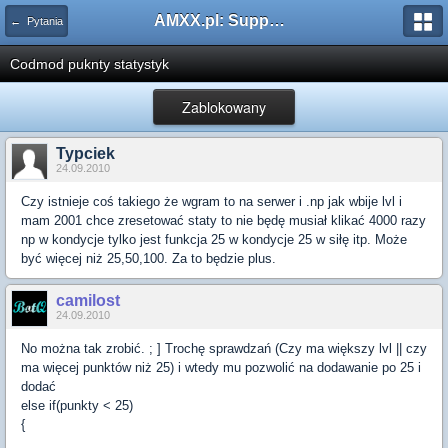
AMXX.pl: Support AMX Mod X i SourceMod
← Pytania
Codmod puknty statystyk
Zablokowany
Typciek
24.09.2010
Czy istnieje coś takiego że wgram to na serwer i .np jak wbije lvl i
mam 2001 chce zresetować staty to nie będę musiał klikać 4000 razy
np w kondycje tylko jest funkcja 25 w kondycje 25 w siłę itp. Może
być więcej niż 25,50,100. Za to będzie plus.
camilost
24.09.2010
No można tak zrobić. ; ] Trochę sprawdzań (Czy ma większy lvl || czy
ma więcej punktów niż 25) i wtedy mu pozwolić na dodawanie po 25 i
dodać
else if(punkty < 25)
{