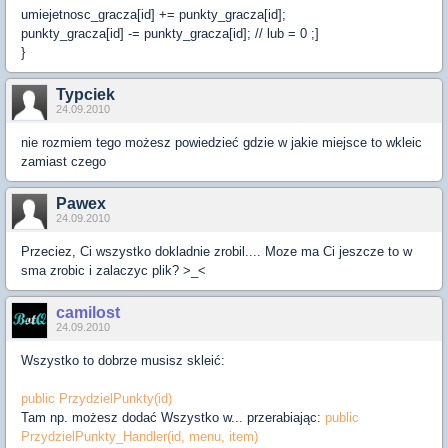
umiejetnosc_gracza[id] += punkty_gracza[id];
punkty_gracza[id] -= punkty_gracza[id]; // lub = 0 ;]
}
Typciek
24.09.2010
nie rozmiem tego możesz powiedzieć gdzie w jakie miejsce to wkleic
zamiast czego
Pawex
24.09.2010
Przeciez, Ci wszystko dokladnie zrobil.... Moze ma Ci jeszcze to w
sma zrobic i zalaczyc plik? >_<
camilost
24.09.2010
Wszystko to dobrze musisz skleić:
public PrzydzielPunkty(id)
Tam np. możesz dodać Wszystko w... przerabiając:
public
PrzydzielPunkty_Handler(id, menu, item)