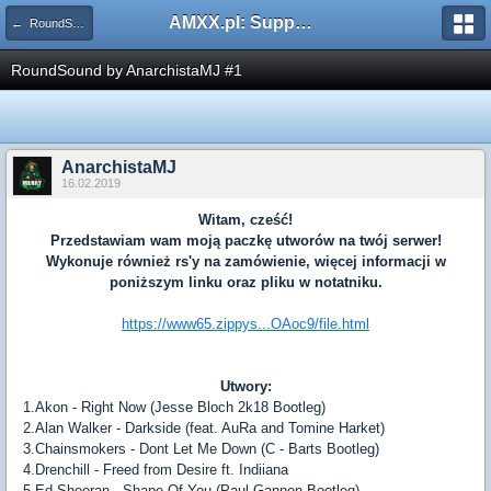
AMXX.pl: Support AMX Mod X i SourceMod
← RoundSoundy
RoundSound by AnarchistaMJ #1
AnarchistaMJ
16.02.2019
Witam, cześć!
Przedstawiam wam moją paczkę utworów na twój serwer!
Wykonuje również rs'y na zamówienie, więcej informacji w
poniższym linku oraz pliku w notatniku.
https://www65.zippys...OAoc9/file.html
Utwory:
1.Akon - Right Now (Jesse Bloch 2k18 Bootleg)
2.Alan Walker - Darkside (feat. AuRa and Tomine Harket)
3.Chainsmokers - Dont Let Me Down (C - Barts Bootleg)
4.Drenchill - Freed from Desire ft. Indiiana
5.Ed Sheeran - Shape Of You (Paul Gannon Bootleg)