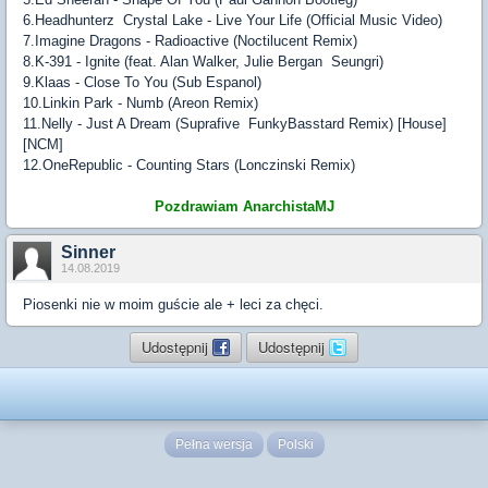
6.Headhunterz Crystal Lake - Live Your Life (Official Music Video)
7.Imagine Dragons - Radioactive (Noctilucent Remix)
8.K-391 - Ignite (feat. Alan Walker, Julie Bergan Seungri)
9.Klaas - Close To You (Sub Espanol)
10.Linkin Park - Numb (Areon Remix)
11.Nelly - Just A Dream (Suprafive FunkyBasstard Remix) [House]
[NCM]
12.OneRepublic - Counting Stars (Lonczinski Remix)
Pozdrawiam AnarchistaMJ
Sinner
14.08.2019
Piosenki nie w moim guście ale + leci za chęci.
Udostępnij
Udostępnij
Pełna wersja
Polski