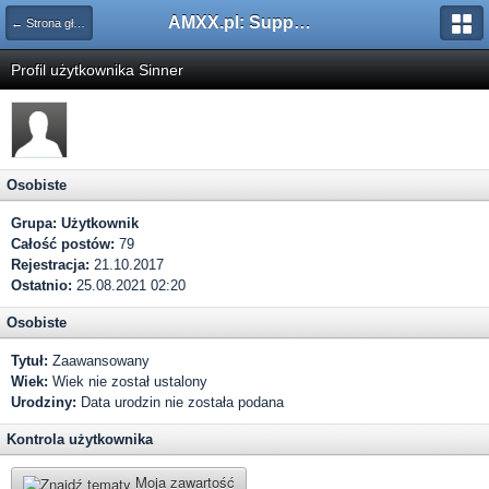
AMXX.pl: Support AMX Mod X i SourceMod
← Strona główna
Profil użytkownika Sinner
Osobiste
Grupa:
Użytkownik
Całość postów:
79
Rejestracja:
21.10.2017
Ostatnio:
25.08.2021 02:20
Osobiste
Tytuł:
Zaawansowany
Wiek:
Wiek nie został ustalony
Urodziny:
Data urodzin nie została podana
Kontrola użytkownika
Moja zawartość