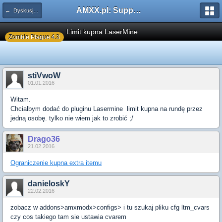
AMXX.pl: Support AMX Mod X i SourceMod
← Dyskusje/Pomysły/Pytania
Limit kupna LaserMine
Zombie Plague 4.3
stiVwoW
01.01.2016
Witam.
Chciałbym dodać do pluginu Lasermine limit kupna na rundę przez
jedną osobę. tylko nie wiem jak to zrobić ;/
Drago36
21.02.2016
Ograniczenie kupna extra itemu
danieloskY
22.02.2016
zobacz w addons>amxmodx>configs> i tu szukaj pliku cfg ltm_cvars
czy cos takiego tam sie ustawia cvarem