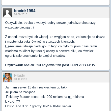
bociek1994
14.09.2013
Oczywiście, trzeba stworzyć dobry serwer, jednakże cheaterzy
wszędzie biegają ; )
Z cssetii może być ich więcej, ze względu na to, że istnieje od dawna
i masterlista była również w starszych klientach.
Cs
-reklama istnieje niedługo i z tego co było mi jakiś czas temu
wiadomo to klient był raczej oparty o nowsze pliki, co również
ograniczało uruchomienie części cheatów.
Użytkownik
bociek1994
edytował ten post 14.09.2013 14:35
Plaski
10.11.2013
Ja mam server 13 dni i rozkreciłem go tak-
-Kupiłem na zabijace
-Reklamy Master boost i ok. 200 reklam na
cs
-reklama
EFEKTY?
Od 8-10 od 3 do 7 graczy 10-20- 10-full server.