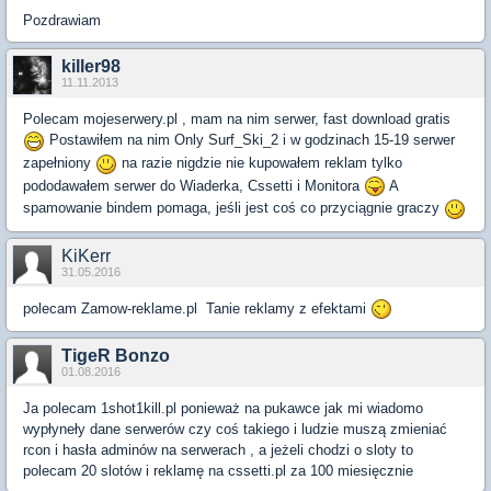
Pozdrawiam
killer98
11.11.2013
Polecam mojeserwery.pl , mam na nim serwer, fast download gratis
Postawiłem na nim Only Surf_Ski_2 i w godzinach 15-19 serwer
zapełniony
na razie nigdzie nie kupowałem reklam tylko
pododawałem serwer do Wiaderka, Cssetti i Monitora
A
spamowanie bindem pomaga, jeśli jest coś co przyciągnie graczy
KiKerr
31.05.2016
polecam Zamow-reklame.pl Tanie reklamy z efektami
TigeR Bonzo
01.08.2016
Ja polecam 1shot1kill.pl ponieważ na pukawce jak mi wiadomo
wypłyneły dane serwerów czy coś takiego i ludzie muszą zmieniać
rcon i hasła adminów na serwerach , a jeżeli chodzi o sloty to
polecam 20 slotów i reklamę na cssetti.pl za 100 miesięcznie