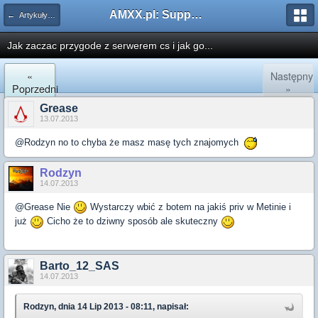
AMXX.pl: Support AMX Mod X i SourceMod
← Artykuły i Instrukcje
Jak zaczac przygode z serwerem cs i jak go...
«
Następny
Poprzedni
»
Grease
13.07.2013
@Rodzyn no to chyba że masz masę tych znajomych
Rodzyn
14.07.2013
@Grease Nie
Wystarczy wbić z botem na jakiś priv w Metinie i
już
Cicho że to dziwny sposób ale skuteczny
Barto_12_SAS
14.07.2013
Rodzyn, dnia 14 Lip 2013 - 08:11, napisał: