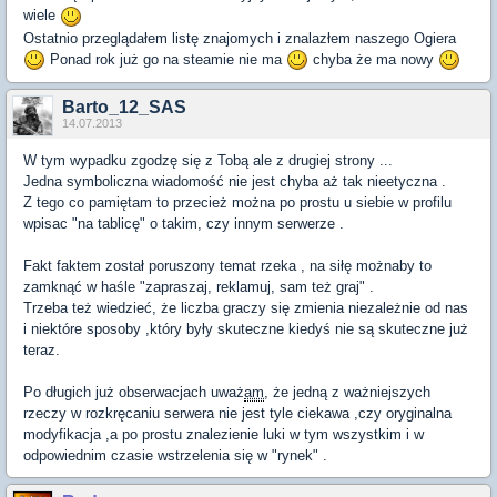
wiele
Ostatnio przeglądałem listę znajomych i znalazłem naszego Ogiera
Ponad rok już go na steamie nie ma
chyba że ma nowy
Barto_12_SAS
14.07.2013
W tym wypadku zgodzę się z Tobą ale z drugiej strony ...
Jedna symboliczna wiadomość nie jest chyba aż tak nieetyczna .
Z tego co pamiętam to przecież można po prostu u siebie w profilu
wpisac "na tablicę" o takim, czy innym serwerze .
Fakt faktem został poruszony temat rzeka , na siłę możnaby to
zamknąć w haśle "zapraszaj, reklamuj, sam też graj" .
Trzeba też wiedzieć, że liczba graczy się zmienia niezależnie od nas
i niektóre sposoby ,który były skuteczne kiedyś nie są skuteczne już
teraz.
Po długich już obserwacjach uważ
am
, że jedną z ważniejszych
rzeczy w rozkręcaniu serwera nie jest tyle ciekawa ,czy oryginalna
modyfikacja ,a po prostu znalezienie luki w tym wszystkim i w
odpowiednim czasie wstrzelenia się w "rynek" .