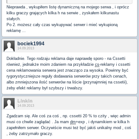
Nieprawda , wykupiłem listę dynamiczną na mojego serwa , i oprócz
kilku graczy grających kilka h na serwie , zyskałem kilkunastu
stałych.
Po 2. możesz cały czas wykupywać serwer i mieć wykupioną
reklamę ...
bociek1994
14.09.2013
Dokładnie. Tego rodzaju reklama daje naprawdę sporo - na Cssetti
również, jednakże moim zdaniem na przykładzie
cs
-reklamy i cssetti
cena reklamowania serwera jest znacząco za wysoka. Powinny być
rygorystyczniejsze reguły dodawania serwerów przy takich cenach,
albo zmniejszona ilość serwerów na liście (przynajmniej na cssetii),
żeby efekt reklamy był szybszy i trwalszy.
L!nk!n
14.09.2013
Zgadzam się. Ale coś za coś , np. cssetti 20 % to czity , więc admin
musi co chwile zaglądać . Ja mam
dm
+exp , i dynamikiem w kilka h
zapełniłem serwer. Oczywiście musi też być jakiś unikalny mod , coś
, żeby zatrzymało graczy.