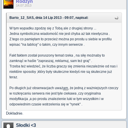
Rodzyn
14.07.2013
Barto_12_SAS, dnia 14 Lip 2013 - 09:07, napisał:
W tym wypadku zgodzę się z Tobą ale z drugiej strony ...
Jedna symboliczna wiadomość nie jest chyba aż tak nieetyczna .
Z tego co pamiętam to przecież można po prostu u siebie w profilu
wpisac "na tablicę" o takim, czy innym serwerze .
Fakt faktem został poruszony temat rzeka , na siłę możnaby to
zamknąć w haśle "zapraszaj, reklamuj, sam też graj" .
Trzeba też wiedzieć, że liczba graczy się zmienia niezależnie od nas i
niektóre sposoby ,który były skuteczne kiedyś nie są skuteczne już
teraz.
Po długich już obserwacjach uważ
am
, że jedną z ważniejszych rzeczy
w rozkręcaniu serwera nie jest tyle ciekawa ,czy oryginalna
modyfikacja ,a po prostu znalezienie luki w tym wszystkim i w
odpowiednim czasie wstrzelenia się w "rynek" .
Dokładnie.
Słodki <3