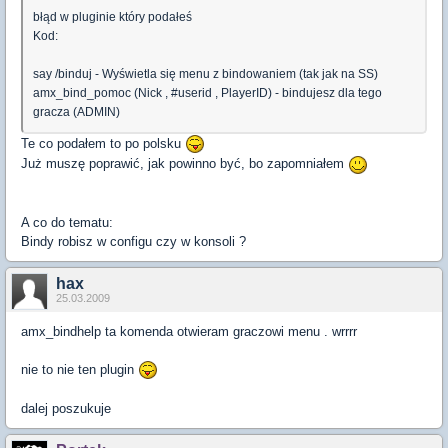
błąd w pluginie który podałeś
Kod:
say /binduj - Wyświetla się menu z bindowaniem (tak jak na SS)
amx_bind_pomoc (Nick , #userid , PlayerID) - bindujesz dla tego
gracza (ADMIN)
Te co podałem to po polsku
Już muszę poprawić, jak powinno być, bo zapomniałem
A co do tematu:
Bindy robisz w configu czy w konsoli ?
hax
25.03.2009
amx_bindhelp
ta komenda otwieram graczowi menu . wrrrr
nie to nie ten plugin
dalej poszukuje