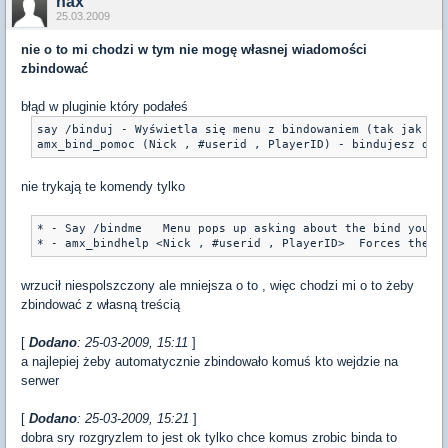
hax
25.03.2009
nie o to mi chodzi w tym nie mogę własnej wiadomości
zbindować
błąd w pluginie który podałeś
say /binduj - Wyświetla się menu z bindowaniem (tak jak na 
amx_bind_pomoc (Nick , #userid , PlayerID) - bindujesz dla
nie trykają te komendy tylko
* - Say /bindme   Menu pops up asking about the bind you wa
* - amx_bindhelp <Nick , #userid , PlayerID>  Forces the m
wrzucił niespolszczony ale mniejsza o to , więc chodzi mi o to żeby
zbindować z własną treścią
[
Dodano
: 25-03-2009, 15:11
]
a najlepiej żeby automatycznie zbindowało komuś kto wejdzie na
serwer
[
Dodano
: 25-03-2009, 15:21
]
dobra sry rozgryzlem to jest ok tylko chce komus zrobic binda to