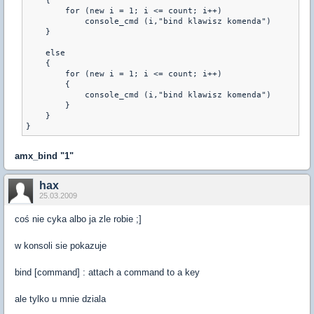
    {

        for (new i = 1; i <= count; i++)

            console_cmd (i,"bind klawisz komenda")

    }

    else

    {

        for (new i = 1; i <= count; i++)

        {

            console_cmd (i,"bind klawisz komenda") 

        }

    }   

}
amx_bind "1"
hax
25.03.2009
coś nie cyka albo ja zle robie ;]
w konsoli sie pokazuje
bind
[command] : attach a command to a key
ale tylko u mnie dziala