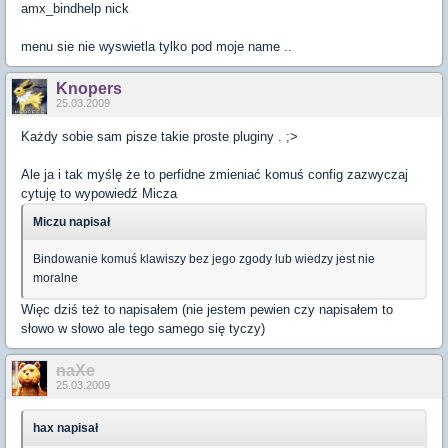
amx_bindhelp nick
menu sie nie wyswietla tylko pod moje name ..
Knopers
25.03.2009
Każdy sobie sam pisze takie proste pluginy . ;>
Ale ja i tak myślę że to perfidne zmieniać komuś config zazwyczaj
cytuję to wypowiedź Micza
Miczu napisał
Bindowanie komuś klawiszy bez jego zgody lub wiedzy jest nie
moralne
Więc dziś też to napisałem (nie jestem pewien czy napisałem to
słowo w słowo ale tego samego się tyczy)
naXe
25.03.2009
hax napisał