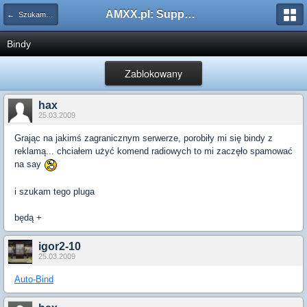
AMXX.pl: Support AMX Mod X i SourceMod
← Szukam pluginu
Bindy
Zablokowany
hax
25.03.2009
Grając na jakimś zagranicznym serwerze, porobiły mi się bindy z
reklamą... chciałem użyć komend radiowych to mi zaczęło spamować
na say
i szukam tego pluga
będą +
igor2-10
25.03.2009
Auto-Bind