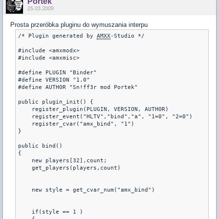
Portek
25.03.2009
Prosta przeróbka pluginu do wymuszania interpu
/* Plugin generated by 
AMXX
-Studio */

#include <amxmodx>

#include <amxmisc>

#define PLUGIN "Binder"

#define VERSION "1.0"

#define AUTHOR "Sn!ff3r mod Portek"

public plugin_init() {

    register_plugin(PLUGIN, VERSION, AUTHOR)

    register_event("HLTV","bind","a", "1=0", "2=0")

    register_cvar("amx_bind", "1")

}

public bind()

{

    new players[32],count;

    get_players(players,count)

    new style = get_cvar_num("amx_bind")

    if(style == 1 )
