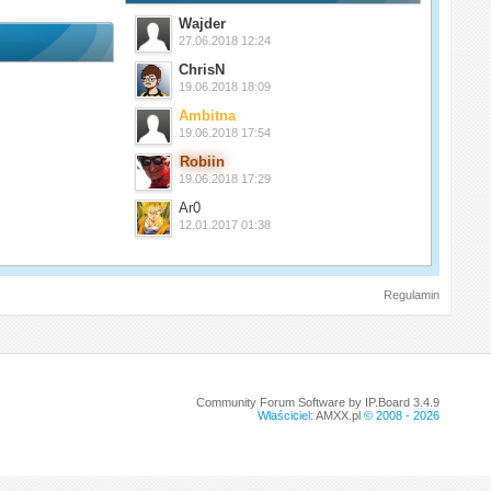
Wajder
27.06.2018 12:24
ChrisN
19.06.2018 18:09
Ambitna
19.06.2018 17:54
Robiin
19.06.2018 17:29
Ar0
12.01.2017 01:38
Regulamin
Community Forum Software by IP.Board 3.4.9
Właściciel:
AMXX.pl
© 2008 -
2026