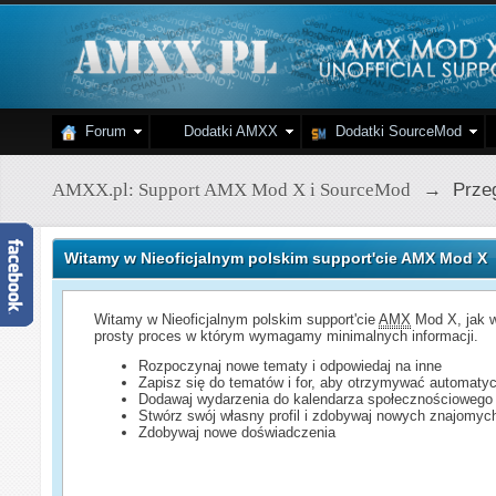
Forum
Dodatki AMXX
Dodatki SourceMod
AMXX.pl: Support AMX Mod X i SourceMod
→
Przeg
Witamy w Nieoficjalnym polskim support'cie AMX Mod X
Witamy w Nieoficjalnym polskim support'cie
AMX
Mod X, jak w
prosty proces w którym wymagamy minimalnych informacji.
Rozpoczynaj nowe tematy i odpowiedaj na inne
Zapisz się do tematów i for, aby otrzymywać automatyc
Dodawaj wydarzenia do kalendarza społecznościowego
Stwórz swój własny profil i zdobywaj nowych znajomyc
Zdobywaj nowe doświadczenia