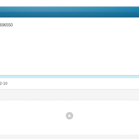
696550
r2-10