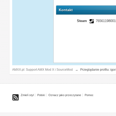
Kontakt
Steam
76561198001
AMXX.pl: Support AMX Mod X i SourceMod
→
Przeglądanie profilu: igo
Zmień styl
Polski
Oznacz jako przeczytane
Pomoc