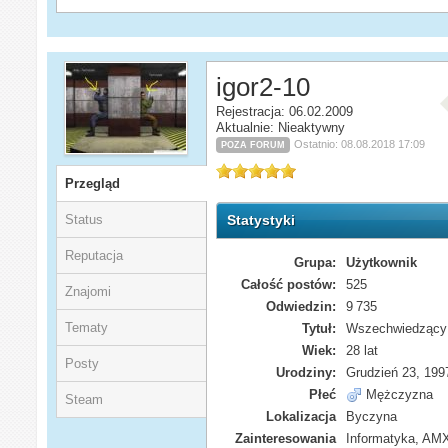
igor2-10
Rejestracja: 06.02.2009
Aktualnie: Nieaktywny
Ostatnio: 08.08.2018 17:09
POZA FORUM
Przegląd
Status
Statystyki
Reputacja
Grupa:
Użytkownik
Całość postów:
525
Znajomi
Odwiedzin:
9 735
Tematy
Tytuł:
Wszechwiedzący
Wiek:
28 lat
Posty
Urodziny:
Grudzień 23, 199
Płeć
Mężczyzna
Steam
Lokalizacja
Byczyna
Zainteresowania
Informatyka, AM