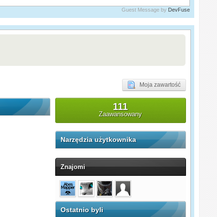
Guest Message by
DevFuse
Moja zawartość
111
Zaawansowany
Narzędzia użytkownika
Znajomi
Ostatnio byli