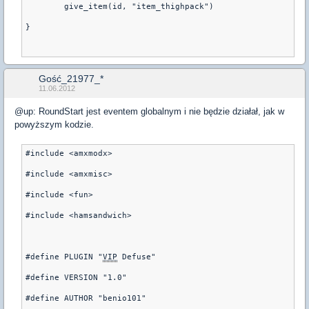
        give_item(id, "item_thighpack")
}
Gość_21977_*
11.06.2012
@up: RoundStart jest eventem globalnym i nie będzie działał, jak w
powyższym kodzie.
#include <amxmodx>
#include <amxmisc>
#include <fun>
#include <hamsandwich>
#define PLUGIN "
VIP
 Defuse"
#define VERSION "1.0"
#define AUTHOR "benio101"