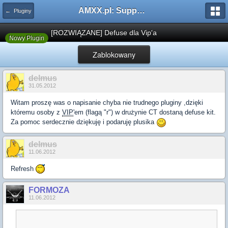
AMXX.pl: Support AMX Mod X i SourceMod
← Pluginy
[ROZWIĄZANE] Defuse dla Vip'a
Nowy Plugin
Zablokowany
delmus
31.05.2012
Witam proszę was o napisanie chyba nie trudnego pluginy ,dzięki
któremu osoby z
VIP
'em (flagą "r") w drużynie CT dostaną defuse kit.
Za pomoc serdecznie dziękuję i podaruję plusika
delmus
11.06.2012
Refresh
FORMOZA
11.06.2012