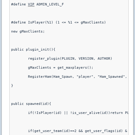
#define 
VIP
 ADMIN_LEVEL_F
#define IsPlayer(%1) (1 <= %1 <= gMaxClients)
new gMaxClients;
public plugin_init(){
	register_plugin(PLUGIN, VERSION, AUTHOR)
	gMaxClients = get_maxplayers();
	RegisterHam(Ham_Spawn, "player", "Ham_Spawned", 1)
}
public spawned(id){
	if(!IsPlayer(id) || !is_user_alive(id))return PLUG
	if(get_user_team(id)==2 && get_user_flags(id) & 
VI