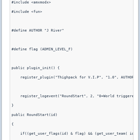
#include <amxmodx>
#include <fun>
#define AUTHOR "J River"
#define flag (ADMIN_LEVEL_F)
public plugin_init() {
    register_plugin("Thighpack for V.I.P", "1.0", AUTHOR)
    register_logevent("RoundStart", 2, "0=World triggered"
}
public RoundStart(id)
{
    if((get_user_flags(id) & flag) && (get_user_team( id )