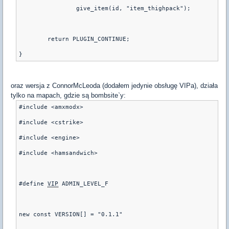
		give_item(id, "item_thighpack");
	return PLUGIN_CONTINUE;
oraz wersja z ConnorMcLeoda (dodałem jedynie obsługę VIPa), działa
tylko na mapach, gdzie są bombsite`y:
#include <amxmodx>
#include <cstrike>
#include <engine>
#include <hamsandwich>
#define 
VIP
 ADMIN_LEVEL_F
new const VERSION[] = "0.1.1"