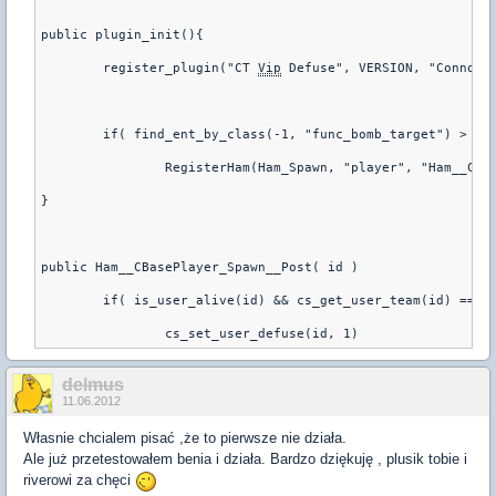
public plugin_init(){
	register_plugin("CT 
Vip
 Defuse", VERSION, "ConnorM
	if( find_ent_by_class(-1, "func_bomb_target") > 0 
		RegisterHam(Ham_Spawn, "player", "Ham__CB
}
public Ham__CBasePlayer_Spawn__Post( id )
	if( is_user_alive(id) && cs_get_user_team(id) == C
delmus
11.06.2012
Własnie chcialem pisać ,że to pierwsze nie działa.
Ale już przetestowałem benia i działa. Bardzo dziękuję , plusik tobie i
riverowi za chęci