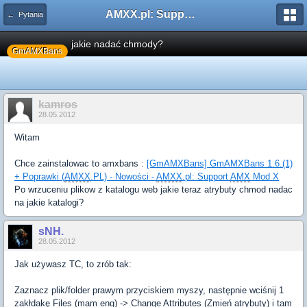
AMXX.pl: Support AMX Mod X i SourceMod
← Pytania
jakie nadać chmody?
GmAMXBans
kamros
28.05.2012
Witam
Chce zainstalowac to amxbans :
[GmAMXBans] GmAMXBans 1.6.(1)
+ Poprawki (
AMXX
.PL) - Nowości -
AMXX
.pl: Support
AMX
Mod X
Po wrzuceniu plikow z katalogu web jakie teraz atrybuty chmod nadac
na jakie katalogi?
sNH.
28.05.2012
Jak używasz TC, to zrób tak:
Zaznacz plik/folder prawym przyciskiem myszy, następnie wciśnij 1
zakłdakę Files (mam eng) -> Change Attributes (Zmień atrybuty) i tam