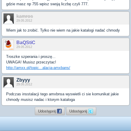
gdzie masz np 755 wpisz swoją liczbę czyli 777.
kamros
29.05.2012
Wiem jak to zrobić. Tylko nie wiem na jakie katalogi nadać chmody
BaQStiC
29.05.2012
Troszke szperania i proszę...
UWAGA! Musisz przeczytac!
http://amxx.pl/topic...alacja-amxbans/
Zbyyy
29.05.2012
Podczas insstalacji tego amxbnsa wyswietli ci sie komunikat jakie
chmody musisz nadac i ktorym kataloga
Udostępnij
Udostępnij