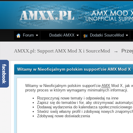
Forum
Dodatki AMXX
Dodatki SourceMod
AMXX.pl: Support AMX Mod X i SourceMod
→
Przeg
Witamy w Nieoficjalnym polskim support'cie AMX Mod X
Witamy w Nieoficjalnym polskim support'cie
AMX
Mod X, jak w
prosty proces w którym wymagamy minimalnych informacji.
Rozpoczynaj nowe tematy i odpowiedaj na inne
Zapisz się do tematów i for, aby otrzymywać automatyc
Dodawaj wydarzenia do kalendarza społecznościowego
Stwórz swój własny profil i zdobywaj nowych znajomyc
Zdobywaj nowe doświadczenia