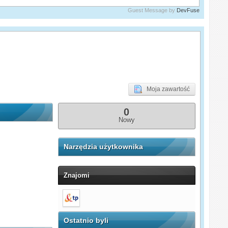
Guest Message by
DevFuse
Moja zawartość
0
Nowy
Narzędzia użytkownika
Znajomi
Ostatnio byli