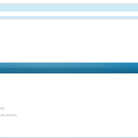
lony
tała podana