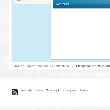
Kontakt
AMXX.pl: Support AMX Mod X i SourceMod
→
Przeglądanie profilu: Adr
Zmień styl
Polski
Oznacz jako przeczytane
Pomoc