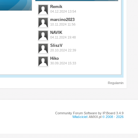
Remik
04.12.2024 13:54
marcino2023
10.11.2024 11:56
NAVIK
04.11.2024 19:48
SliszV
20.10.2024 22:39
Hiko
30.09.2024 15:33
Regulamin
Community Forum Software by IP.Board 3.4.9
Właściciel:
AMXX.pl
© 2008 -
2026