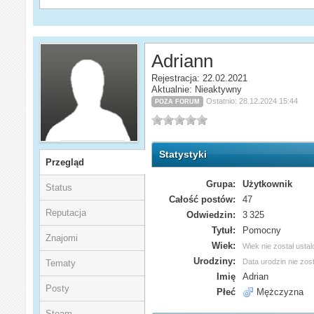
Adriann
Rejestracja: 22.02.2021
Aktualnie: Nieaktywny
Ostatnio: 28.12.2024 15:44
POZA FORUM
Statystyki
Przegląd
Grupa:
Użytkownik
Status
Całość postów:
47
Reputacja
Odwiedzin:
3 325
Tytuł:
Pomocny
Znajomi
Wiek:
Wiek nie został usta
Urodziny:
Data urodzin nie zos
Tematy
Imię
Adrian
Posty
Płeć
Mężczyzna
Steam