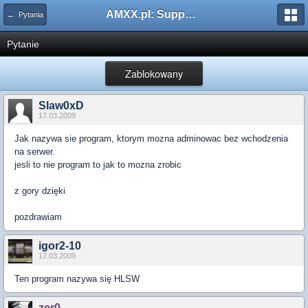
AMXX.pl: Support AMX Mod X i SourceMod
← Pytania
Pytanie
Zablokowany
Slaw0xD
17.03.2009
Jak nazywa sie program, ktorym mozna adminowac bez wchodzenia
na serwer.
jesli to nie program to jak to mozna zrobic
z gory dzięki
pozdrawiam
igor2-10
17.03.2009
Ten program nazywa się HLSW
zer0.