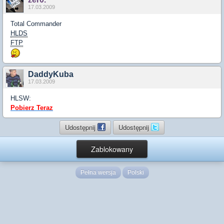
17.03.2009
Total Commander
HLDS
FTP
DaddyKuba
17.03.2009
HLSW:
Pobierz Teraz
Udostępnij
Udostępnij
Zablokowany
Pełna wersja
Polski