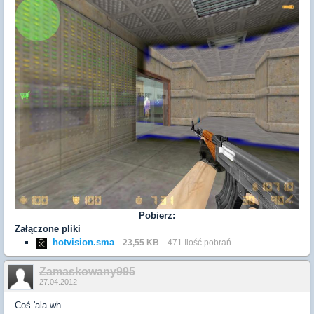
Pobierz:
Załączone pliki
hotvision.sma
23,55 KB
471 Ilość pobrań
Zamaskowany995
27.04.2012
Coś 'ala wh.