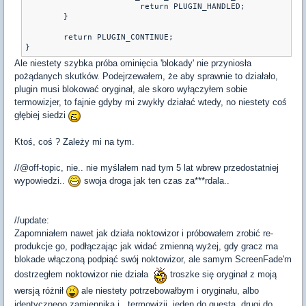
			return PLUGIN_HANDLED;

	}

	return PLUGIN_CONTINUE;

} 
Ale niestety szybka próba ominięcia 'blokady' nie przyniosła
pożądanych skutków. Podejrzewałem, że aby sprawnie to działało,
plugin musi blokować oryginał, ale skoro wyłączyłem sobie
termowizjer, to fajnie gdyby mi zwykły działać wtedy, no niestety coś
głębiej siedzi
Ktoś, coś ? Zależy mi na tym.
//@off-topic, nie.. nie myślałem nad tym 5 lat wbrew przedostatniej
wypowiedzi..
swoja droga jak ten czas za***rdala..
//update:
Zapomniałem nawet jak działa noktowizor i próbowałem zrobić re-
produkcje go, podłączając jak widać zmienną wyżej, gdy gracz ma
blokade włączoną podpiąć swój noktowizor, ale samym ScreenFade'm
dostrzegłem noktowizor nie działa
troszke się oryginał z moją
wersją różnił
ale niestety potrzebowałbym i oryginału, albo
identycznego zamiennika i.. termowizji, jeden do questa, drugi do