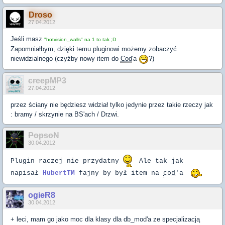
Droso
27.04.2012
Jeśli masz
"hotvision_walls" na 1 to tak ;D
Zapomniałbym, dzięki temu pluginowi możemy zobaczyć
niewidzialnego (czyżby nowy item do
Cod
'a
?)
creepMP3
27.04.2012
przez ściany nie będziesz widział tylko jedynie przez takie rzeczy jak
: bramy / skrzynie na BS'ach / Drzwi.
PopsoN
30.04.2012
Plugin raczej nie przydatny
Ale tak jak
napisał
HubertTM
fajny by był item na
cod
'a
ogieR8
30.04.2012
+ leci, mam go jako moc dla klasy dla db_mod'a ze specjalizacją