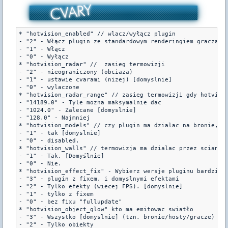
* "hotvision_enabled" // wlacz/wyłącz plugin

- "2" - Włącz plugin ze standardowym renderingiem gracza [D
- "1" - Włącz

- "0" - Wyłącz

* "hotvision_radar" //  zasieg termowizji

- "2" - nieograniczony (obciaza)

- "1" - ustawie cvarami (nizej) [domyslnie]

- "0" - wylaczone

* "hotvision_radar_range" // zasieg termowizji gdy hotvisio
- "14189.0" - Tyle mozna maksymalnie dac

- "1024.0" - Zalecane [domyslnie]

- "128.0" - Najmniej

* "hotvision_models" // czy plugin ma dzialac na bronie,hos
- "1" - tak [domyslnie]

- "0" - disabled.

* "hotvision_walls" // termowizja ma dzialac przez sciany ?
- "1" - Tak. [Domyślnie]

- "0" - Nie.

* "hotvision_effect_fix" - Wybierz wersje pluginu bardziej 
- "3" - plugin z fixem, i domyslnymi efektami

- "2" - Tylko efekty (wiecej FPS). [domyslnie]

- "1" - tylko z fixem

- "0" - bez fixu "fullupdate"

* "hotvision_object_glow" kto ma emitowac swiatło

- "3" - Wszystko [domyslnie] (tzn. bronie/hosty/gracze)

- "2" - Tylko obiekty
