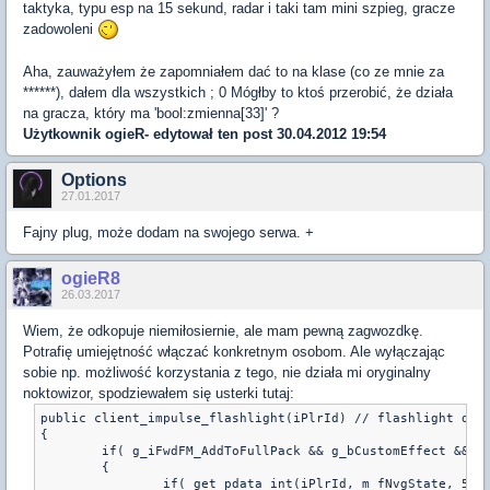
taktyka, typu esp na 15 sekund, radar i taki tam mini szpieg, gracze
zadowoleni
Aha, zauważyłem że zapomniałem dać to na klase (co ze mnie za
******), dałem dla wszystkich ; 0 Mógłby to ktoś przerobić, że działa
na gracza, który ma 'bool:zmienna[33]' ?
Użytkownik
ogieR-
edytował ten post 30.04.2012 19:54
Options
27.01.2017
Fajny plug, może dodam na swojego serwa. +
ogieR8
26.03.2017
Wiem, że odkopuje niemiłosiernie, ale mam pewną zagwozdkę.
Potrafię umiejętność włączać konkretnym osobom. Ale wyłączając
sobie np. możliwość korzystania z tego, nie działa mi oryginalny
noktowizor, spodziewałem się usterki tutaj:
public client_impulse_flashlight(iPlrId) // flashlight does
{

	if( g_iFwdFM_AddToFullPack && g_bCustomEffect && CheckPlayerBit(g_iConnected, iPlrId) && CheckPlayerBit(g_iAlive, iPlrId) )

	{

		if( get_pdata_int(iPlrId, m_fNvgState, 5)&NVG_ACTIVATED && !blokada[iPlrId])
