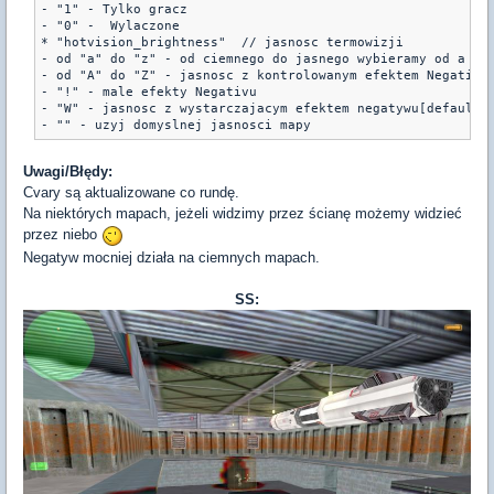
- "1" - Tylko gracz

- "0" -  Wylaczone

* "hotvision_brightness"  // jasnosc termowizji

- od "a" do "z" - od ciemnego do jasnego wybieramy od a do 
- od "A" do "Z" - jasnosc z kontrolowanym efektem Negativ'u
- "!" - male efekty Negativu

- "W" - jasnosc z wystarczajacym efektem negatywu[default]

Uwagi/Błędy:
Cvary są aktualizowane co rundę.
Na niektórych mapach, jeżeli widzimy przez ścianę możemy widzieć
przez niebo
Negatyw mocniej działa na ciemnych mapach.
SS: