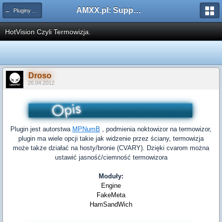
AMXX.pl: Support AMX Mod X i SourceMod
← Pluginy AMXX
HotVision Czyli Termowizja.
Droso
26.04.2012
Plugin jest autorstwa
MPNumB
, podmienia noktowizor na termowizor,
plugin ma wiele opcji takie jak widzenie przez ściany, termowizja
może także działać na hosty/bronie (CVARY). Dzięki cvarom można
ustawić jasność/ciemność termowizora
Moduły:
Engine
FakeMeta
HamSandWich