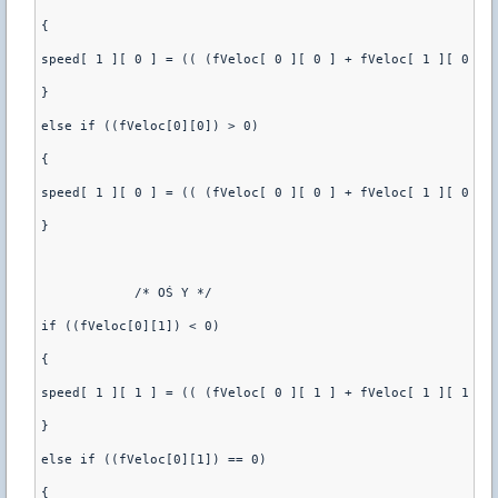
{
speed[ 1 ][ 0 ] = (( (fVeloc[ 0 ][ 0 ] + fVeloc[ 1 ][ 0 ])
} 
else if ((fVeloc[0][0]) > 0)
{
speed[ 1 ][ 0 ] = (( (fVeloc[ 0 ][ 0 ] + fVeloc[ 1 ][ 0 ])
}
	    /* OŚ Y */
if ((fVeloc[0][1]) < 0)
{
speed[ 1 ][ 1 ] = (( (fVeloc[ 0 ][ 1 ] + fVeloc[ 1 ][ 1 ])
}   
else if ((fVeloc[0][1]) == 0)
{