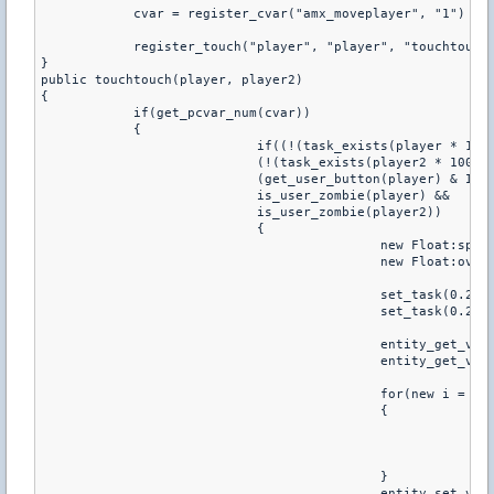
	    cvar = register_cvar("amx_moveplayer", "1")
}
public touchtouch(player, player2)
{
	    if(get_pcvar_num(cvar))
	    {
			    if((!(task_exists(player * 10
			    (!(task_exists(player2 * 1000
			    (get_user_button(player) & IN_
			    is_user_zombie(player) &&
			    is_user_zombie(player2))
			    {
					    new Float:spe
					    new Float:ove
					    set_task(0.
					    set_task(0.
					    entity_get_
					    entity_get_
					    for(new i = 
					    {
			
			
			
					    }
					    entity_set_