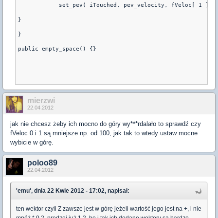
	    set_pev( iTouched, pev_velocity, fVeloc[ 1 ] )
}
}
public empty_space() {}
mierzwi
22.04.2012
jak nie chcesz żeby ich mocno do góry wy***rdalało to sprawdź czy
fVeloc 0 i 1 są mniejsze np. od 100, jak tak to wtedy ustaw mocne
wybicie w górę.
poloo89
22.04.2012
'emu', dnia 22 Kwie 2012 - 17:02, napisał:
ten wektor czyli Z zawsze jest w górę jeżeli wartość jego jest na +, i nie
mnóż * 0.2, prędzej już 1.2, bo i tak ich dodane wektory są bardzo