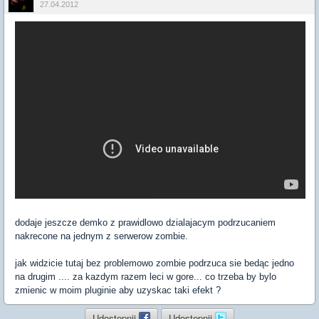
27.04.2012
dodaje jeszcze demko z prawidlowo dzialajacym podrzucaniem
nakrecone na jednym z serwerow zombie.
jak widzicie tutaj bez problemowo zombie podrzuca sie bedąc jedno
na drugim .... za kazdym razem leci w gore... co trzeba by bylo
zmienic w moim pluginie aby uzyskac taki efekt ?
Udostępnij
Udostępnij