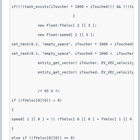
if((!(task_exists(iToucher * 1000 + iTouched))) && (!(task
			    {
	    new Float:fVeloc[ 2 ][ 3 ];
	    new Float:speed[ 2 ][ 3 ];
set_task(0.1, "empty_space", iToucher * 1000 + iTouched)
set_task(0.1, "empty_space", iTouched * 1000 +  iToucher)
	    entity_get_vector( iToucher, EV_VEC_velocity, 
	    entity_get_vector( iTouched, EV_VEC_velocity, 
	    /* OŚ X */
if ((fVeloc[0][0]) < 0)
{
speed[ 1 ][ 0 ] = (( (fVeloc[ 0 ][ 0 ] + fVeloc[ 1 ][ 0 ])
}   
else if ((fVeloc[0][0]) == 0)