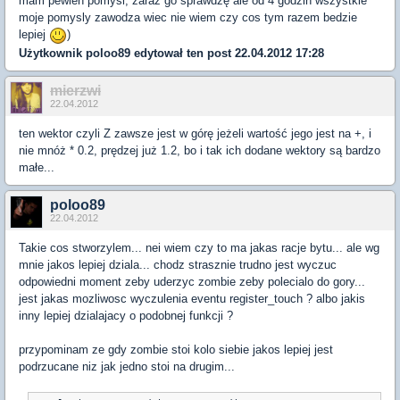
mam pewien pomysl, zaraz go sprawdzę ale od 4 godzin wszystkie
moje pomysly zawodza wiec nie wiem czy cos tym razem bedzie
lepiej
)
Użytkownik
poloo89
edytował ten post 22.04.2012 17:28
mierzwi
22.04.2012
ten wektor czyli Z zawsze jest w górę jeżeli wartość jego jest na +, i
nie mnóż * 0.2, prędzej już 1.2, bo i tak ich dodane wektory są bardzo
małe...
poloo89
22.04.2012
Takie cos stworzylem... nei wiem czy to ma jakas racje bytu... ale wg
mnie jakos lepiej dziala... chodz strasznie trudno jest wyczuc
odpowiedni moment zeby uderzyc zombie zeby polecialo do gory...
jest jakas mozliwosc wyczulenia eventu register_touch ? albo jakis
inny lepiej dzialajacy o podobnej funkcji ?
przypominam ze gdy zombie stoi kolo siebie jakos lepiej jest
podrzucane niz jak jedno stoi na drugim...