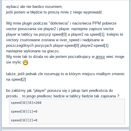
wybacz ale nie bardzo rozumiem,
jeśli jestem w błędzie to proszę mnie z niego wyprowadź.
Wg mnie plugin podczas "dotkniecia" i nacisniecia PPM pobierze
vector poruszania sie player2 i player. nastepnie zapisze vector
player w tablicy na pozycji speed[0] a player2 na speed[1]. kolejno te
vectory zsumowane zostana w over_speed i nadpisane w
poszczególnych pozycjach player-speed[0] player2-speed[1]
nastepnie wykonane na graczu..
Wg mnie tak to dziala no ale jestem poczatkujacy w
amxx
wiec moge
sie mylic
także, jeśli jednak zle rozumuję to w którym miejscu mialbym zmienic
na speed[2]
bo załóżmy jak "player" porusza się z jakąs tam predkościa do
przodu... to jesgo predkosc bedzie w tablicy bedzie tak zapisana ?:
speed[0][0]=260
speed[0][1]=0