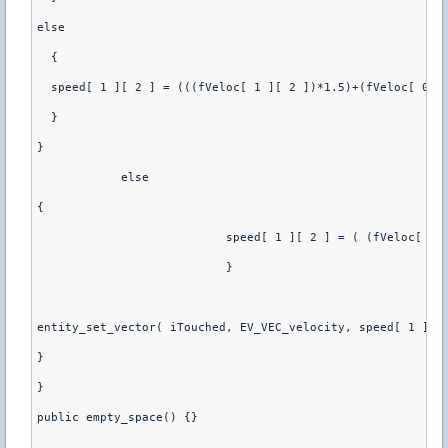
else
  {
  speed[ 1 ][ 2 ] = (((fVeloc[ 1 ][ 2 ])*1.5)+(fVeloc[ 0 ]
  }
}
	    else
{
			   speed[ 1 ][ 2 ] = ( (fVeloc[ 0
			   }
entity_set_vector( iTouched, EV_VEC_velocity, speed[ 1 ] )
}
}
public empty_space() {}