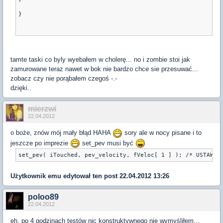
}
tamte taski co byly wyebałem w cholerę... no i zombie stoi jak
zamurowane teraz nawet w bok nie bardzo chce sie przesuwać...
zobacz czy nie porąbałem czegoś -.-
dzięki..
mierzwi
22.04.2012
o boże, znów mój mały błąd HAHA
sory ale w nocy pisane i to
jeszcze po imprezie
set_pev musi być
Użytkownik
emu
edytował ten post 22.04.2012 13:26
poloo89
22.04.2012
eh. po 4 godzinach testów nic konstruktywnego nie wymyśliłem...