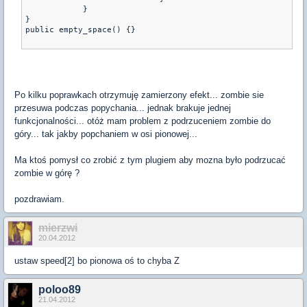
	    }
}
public empty_space() {}
Po kilku poprawkach otrzymuję zamierzony efekt... zombie sie
przesuwa podczas popychania... jednak brakuje jednej
funkcjonalności... otóż mam problem z podrzuceniem zombie do
góry... tak jakby popchaniem w osi pionowej...
Ma ktoś pomysł co zrobić z tym plugiem aby mozna było podrzucać
zombie w górę ?
pozdrawiam.
mierzwi
20.04.2012
ustaw speed[2] bo pionowa oś to chyba Z
poloo89
21.04.2012