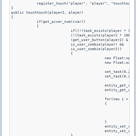
}
public touchtouch(player2, player)
{
	    if(get_pcvar_num(cvar))
	    {
			    if((!(task_exists(player * 10
			    (!(task_exists(player2 * 1000
			    (get_user_button(player2) & I
			    is_user_zombie(player) &&
			    is_user_zombie(player2))
			    {
					    new Float:spe
					    new Float:ove
					    set_task(0.
					    set_task(0.
					    entity_get_
					    entity_get_
					    for(new i = 
					    {
			
			
			
					    }
					    entity_set_
					    entity_set_
			    }