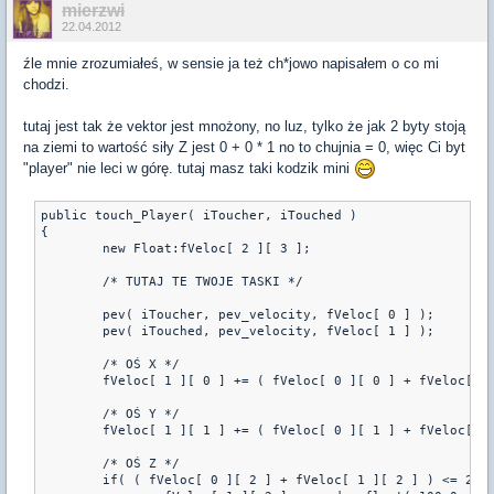
mierzwi
22.04.2012
źle mnie zrozumiałeś, w sensie ja też ch*jowo napisałem o co mi
chodzi.
tutaj jest tak że vektor jest mnożony, no luz, tylko że jak 2 byty stoją
na ziemi to wartość siły Z jest 0 + 0 * 1 no to chujnia = 0, więc Ci byt
"player" nie leci w górę. tutaj masz taki kodzik mini
public touch_Player( iToucher, iTouched )

{

	new Float:fVeloc[ 2 ][ 3 ];

	/* TUTAJ TE TWOJE TASKI */

	pev( iToucher, pev_velocity, fVeloc[ 0 ] );

	pev( iTouched, pev_velocity, fVeloc[ 1 ] );

	/* OŚ X */

	fVeloc[ 1 ][ 0 ] += ( fVeloc[ 0 ][ 0 ] + fVeloc[ 1 ][ 0 ] );

	/* OŚ Y */

	fVeloc[ 1 ][ 1 ] += ( fVeloc[ 0 ][ 1 ] + fVeloc[ 1 ][ 1 ] );

	/* OŚ Z */

	if( ( fVeloc[ 0 ][ 2 ] + fVeloc[ 1 ][ 2 ] ) <= 25.0 ) /* SPRAWDZAM CZY DODANE WARTOŚCI Z OSY Z SĄ WIĘKSZE NIŻ 25 */
