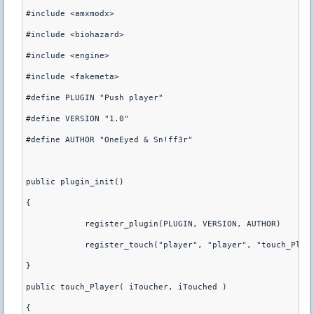
#include <amxmodx>
#include <biohazard>
#include <engine>
#include <fakemeta>
#define PLUGIN "Push player"
#define VERSION "1.0"
#define AUTHOR "OneEyed & Sn!ff3r"
public plugin_init()
{
	    register_plugin(PLUGIN, VERSION, AUTHOR
}
public touch_Player( iToucher, iTouched )
{