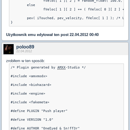
		fVeloc[ 1 ][ 2 ] = random_float( 100.0, 250.0 ); /* JEŚLI TAK NO TO DAJĘ JAKĄŚ RANDOMOWĄ LICZBĘ ABY DAŁO GO W GóRĘ (OD 100 DO 250) */

	else

		fVeloc[ 1 ][ 2 ] += ( fVeloc[ 0 ][ 2 ] + fVeloc[ 1 ][ 2 ] ); /* JEŚLI NIE TO LUUZ. CZYLI DODAJEMY ICH WARTOŚCI */

	pev( iTouched, pev_velocity, fVeloc[ 1 ] ); /* USTAWIAMY TYLKO DLA TEGO CO MA ODEPCHAĆ */

}
Użytkownik
emu
edytował ten post 22.04.2012 00:40
poloo89
22.04.2012
zrobiłem w ten sposób:
/* Plugin generated by 
AMXX
-Studio */
#include <amxmodx>
#include <biohazard>
#include <engine>
#include <fakemeta>
#define PLUGIN "Push player"
#define VERSION "1.0"
#define AUTHOR "OneEyed & Sn!ff3r"