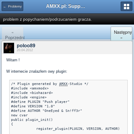
AMXX.pl: Support AMX Mod X i SourceMod
← Problemy
problem z popychaniem/podrzucaniem gracza.
«
Następny
Poprzedni
»
poloo89
20.04.2012
Witam !
W internecie znalazłem owy plugin:
/* Plugin generated by 
AMXX
-Studio */
#include <amxmodx>
#include <biohazard>
#include <engine>
#define PLUGIN "Push player"
#define VERSION "1.0"
#define AUTHOR "OneEyed & Sn!ff3r"
new cvar
public plugin_init()
{
	    register_plugin(PLUGIN, VERSION, AUTHOR)