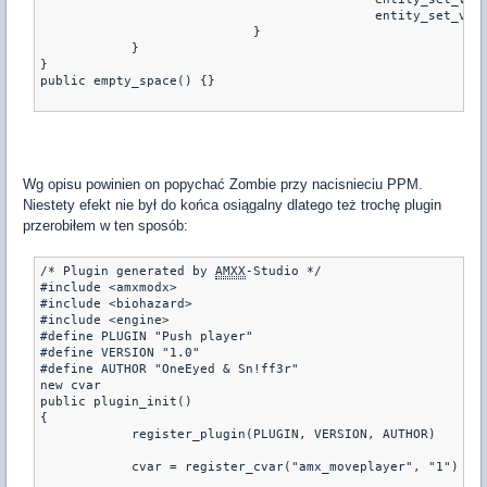
					    entity_set_
			    }
	    }
}
public empty_space() {}
Wg opisu powinien on popychać Zombie przy nacisnieciu PPM.
Niestety efekt nie był do końca osiągalny dlatego też trochę plugin
przerobiłem w ten sposób:
/* Plugin generated by 
AMXX
-Studio */
#include <amxmodx>
#include <biohazard>
#include <engine>
#define PLUGIN "Push player"
#define VERSION "1.0"
#define AUTHOR "OneEyed & Sn!ff3r"
new cvar
public plugin_init()
{
	    register_plugin(PLUGIN, VERSION, AUTHOR)
	    cvar = register_cvar("amx_moveplayer", "1")