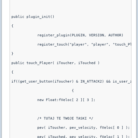
public plugin_init()
{
	    register_plugin(PLUGIN, VERSION, AUTHOR
}
public touch_Player( iToucher, iTouched )
{
if((get_user_button(iToucher) & IN_ATTACK2) && is_user_zom
			    {
	    new Float:fVeloc[ 2 ][ 3 ];
	    /* TUTAJ TE TWOJE TASKI */
	    pev( iToucher, pev_velocity, fVeloc[ 0 ] );
	    pev( iTouched, pev_velocity, fVeloc[ 1 ] );