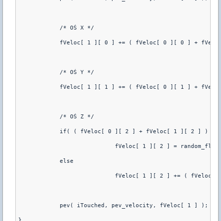
	    /* OŚ X */
	    fVeloc[ 1 ][ 0 ] += ( fVeloc[ 0 ][ 0 ] + fVelo
	    /* OŚ Y */
	    fVeloc[ 1 ][ 1 ] += ( fVeloc[ 0 ][ 1 ] + fVelo
	    /* OŚ Z */
	    if( ( fVeloc[ 0 ][ 2 ] + fVeloc[ 1 ][ 2 ] ) <=
			    fVeloc[ 1 ][ 2 ] = random_fl
	    else
			    fVeloc[ 1 ][ 2 ] += ( fVeloc
	    pev( iTouched, pev_velocity, fVeloc[ 1 ] ); /*
}