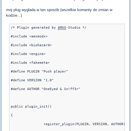
moj plug wyglada w ten sposób (wszelkie komenty do zmian w
kodzie...)
/* Plugin generated by 
AMXX
-Studio */
#include <amxmodx>
#include <biohazard>
#include <engine>
#include <fakemeta>
#define PLUGIN "Push player"
#define VERSION "1.0"
#define AUTHOR "OneEyed & Sn!ff3r"
public plugin_init()
{