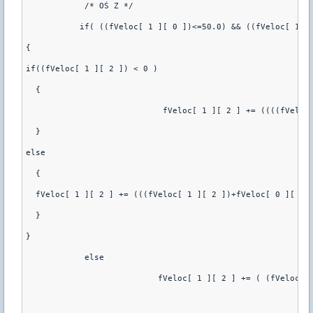
	    /* OŚ Z */
	   if( ((fVeloc[ 1 ][ 0 ])<=50.0) && ((fVeloc[ 1 ]
{
if((fVeloc[ 1 ][ 2 ]) < 0 )
  {
			    fVeloc[ 1 ][ 2 ] += ((((fVelo
  }
else
  {
  fVeloc[ 1 ][ 2 ] += (((fVeloc[ 1 ][ 2 ])+fVeloc[ 0 ][ 2 
  }
}
	    else
			   fVeloc[ 1 ][ 2 ] += ( (fVeloc