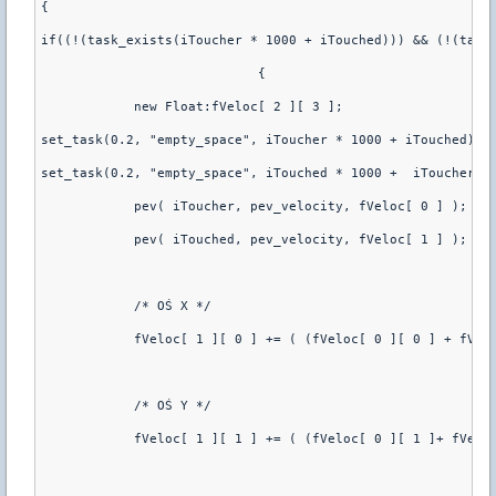
{
if((!(task_exists(iToucher * 1000 + iTouched))) && (!(task
			    {
	    new Float:fVeloc[ 2 ][ 3 ];
set_task(0.2, "empty_space", iToucher * 1000 + iTouched) /
set_task(0.2, "empty_space", iTouched * 1000 +  iToucher)
	    pev( iToucher, pev_velocity, fVeloc[ 0 ] );
	    pev( iTouched, pev_velocity, fVeloc[ 1 ] );
	    /* OŚ X */
	    fVeloc[ 1 ][ 0 ] += ( (fVeloc[ 0 ][ 0 ] + fVel
	    /* OŚ Y */
	    fVeloc[ 1 ][ 1 ] += ( (fVeloc[ 0 ][ 1 ]+ fVelo