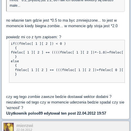
małe...
no wlasnie tam gdzie jest *0.5 to ma byc zmniejszone... to jest w
momencie kiedy biegna zombie... w momencie gdy stoja jest *2.0
powiedz mi co z tym zapisem: ?
if((fVeloc[ 1 ][ 2 ]) < 0 )
  {
fVeloc[ 1 ][ 2 ] += ((((fVeloc[ 1 ][ 2 ])*-1.0)+fVeloc[ 0 
  }
else
  {
  fVeloc[ 1 ][ 2 ] += (((fVeloc[ 1 ][ 2 ])+fVeloc[ 0 ][ 2 
  }
czy wg tego zombie zawsze bedzie dostawal wektor dodatni ?
niezaleznie od tego czy w momencie uderzenia bedzie spadal czy sie
'wznosil' ?
Użytkownik
poloo89
edytował ten post 22.04.2012 19:57
mierzwi
22.04.2012