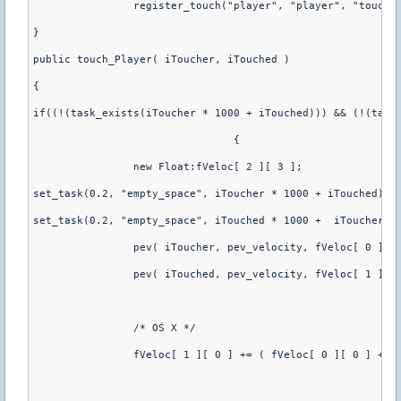
}
public touch_Player( iToucher, iTouched )
{
if((!(task_exists(iToucher * 1000 + iTouched))) && (!(task
				{
		new Float:fVeloc[ 2 ][ 3 ];
set_task(0.2, "empty_space", iToucher * 1000 + iTouched) /
set_task(0.2, "empty_space", iTouched * 1000 +  iToucher)
		pev( iToucher, pev_velocity, fVeloc[ 0 ] )
		pev( iTouched, pev_velocity, fVeloc[ 1 ] )
		/* OŚ X */
		fVeloc[ 1 ][ 0 ] += ( fVeloc[ 0 ][ 0 ] + f