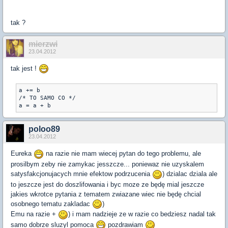
tak ?
mierzwi
23.04.2012
tak jest !
a += b

/* TO SAMO CO */

a = a + b
poloo89
23.04.2012
Eureka
na razie nie mam wiecej pytan do tego problemu, ale
prosilbym zeby nie zamykac jesszcze... poniewaz nie uzyskalem
satysfakcjonujacych mnie efektow podrzucenia
) dzialac dziala ale
to jeszcze jest do doszlifowania i byc moze ze będę mial jeszcze
jakies wkrotce pytania z tematem zwiazane wiec nie będę chcial
osobnego tematu zakladac
)
Emu na razie +
) i mam nadzieje ze w razie co bedziesz nadal tak
samo dobrze sluzyl pomoca
pozdrawiam