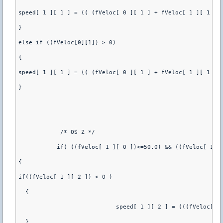
speed[ 1 ][ 1 ] = (( (fVeloc[ 0 ][ 1 ] + fVeloc[ 1 ][ 1 ])
} 
else if ((fVeloc[0][1]) > 0)
{
speed[ 1 ][ 1 ] = (( (fVeloc[ 0 ][ 1 ] + fVeloc[ 1 ][ 1 ])
}
	    /* OŚ Z */
	   if( ((fVeloc[ 1 ][ 0 ])<=50.0) && ((fVeloc[ 1 ]
{
if((fVeloc[ 1 ][ 2 ]) < 0 )
  {
			    speed[ 1 ][ 2 ] = (((fVeloc[ 
  }