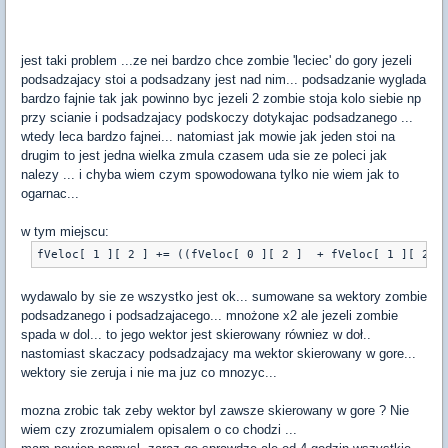
jest taki problem ...ze nei bardzo chce zombie 'leciec' do gory jezeli
podsadzajacy stoi a podsadzany jest nad nim... podsadzanie wyglada
bardzo fajnie tak jak powinno byc jezeli 2 zombie stoja kolo siebie np
przy scianie i podsadzajacy podskoczy dotykajac podsadzanego ...
wtedy leca bardzo fajnei... natomiast jak mowie jak jeden stoi na
drugim to jest jedna wielka zmula czasem uda sie ze poleci jak
nalezy ... i chyba wiem czym spowodowana tylko nie wiem jak to
ogarnac...
w tym miejscu:
wydawalo by sie ze wszystko jest ok... sumowane sa wektory zombie
podsadzanego i podsadzajacego... mnożone x2 ale jezeli zombie
spada w dol... to jego wektor jest skierowany równiez w doł..
nastomiast skaczacy podsadzajacy ma wektor skierowany w gore...
wektory sie zeruja i nie ma juz co mnozyc...
mozna zrobic tak zeby wektor byl zawsze skierowany w gore ? Nie
wiem czy zrozumialem opisalem o co chodzi ...