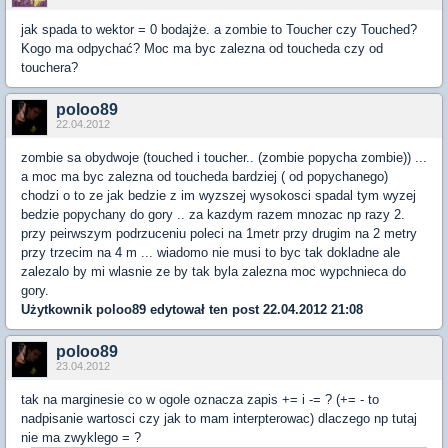
jak spada to wektor = 0 bodajże. a zombie to Toucher czy Touched?
Kogo ma odpychać? Moc ma byc zalezna od toucheda czy od
touchera?
poloo89
22.04.2012
zombie sa obydwoje (touched i toucher.. (zombie popycha zombie)) ...
a moc ma byc zalezna od toucheda bardziej ( od popychanego)
chodzi o to ze jak bedzie z im wyzszej wysokosci spadal tym wyzej
bedzie popychany do gory .. za kazdym razem mnozac np razy 2.
przy peirwszym podrzuceniu poleci na 1metr przy drugim na 2 metry
przy trzecim na 4 m ... wiadomo nie musi to byc tak dokladne ale
zalezalo by mi wlasnie ze by tak byla zalezna moc wypchnieca do
gory.
Użytkownik
poloo89
edytował ten post 22.04.2012 21:08
poloo89
23.04.2012
tak na marginesie co w ogole oznacza zapis += i -= ? (+= - to
nadpisanie wartosci czy jak to mam interpterowac) dlaczego np tutaj
nie ma zwyklego = ?