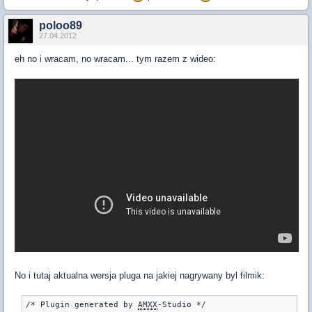
poloo89
27.04.2012
eh no i wracam, no wracam... tym razem z wideo:
No i tutaj aktualna wersja pluga na jakiej nagrywany byl filmik:
/* Plugin generated by 
AMXX
-Studio */