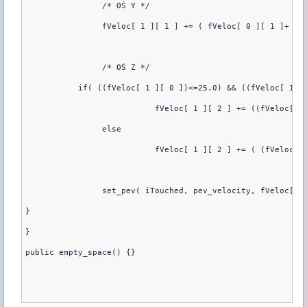
		/* OŚ Y */
		fVeloc[ 1 ][ 1 ] += ( fVeloc[ 0 ][ 1 ]+ fV
		/* OŚ Z */
	   if( ((fVeloc[ 1 ][ 0 ])<=25.0) && ((fVeloc[ 1 
			   fVeloc[ 1 ][ 2 ] += ((fVeloc[
		else
			   fVeloc[ 1 ][ 2 ] += ( (fVeloc
		set_pev( iTouched, pev_velocity, fVeloc[ 1
}
}
public empty_space() {}