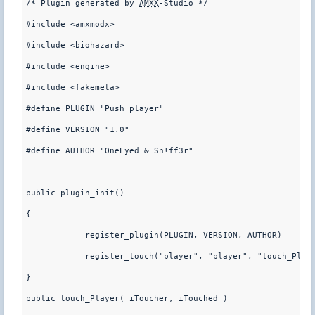
/* Plugin generated by 
AMXX
-Studio */
#include <amxmodx>
#include <biohazard>
#include <engine>
#include <fakemeta>
#define PLUGIN "Push player"
#define VERSION "1.0"
#define AUTHOR "OneEyed & Sn!ff3r"
public plugin_init()
{
	    register_plugin(PLUGIN, VERSION, AUTHOR
}
public touch_Player( iToucher, iTouched )