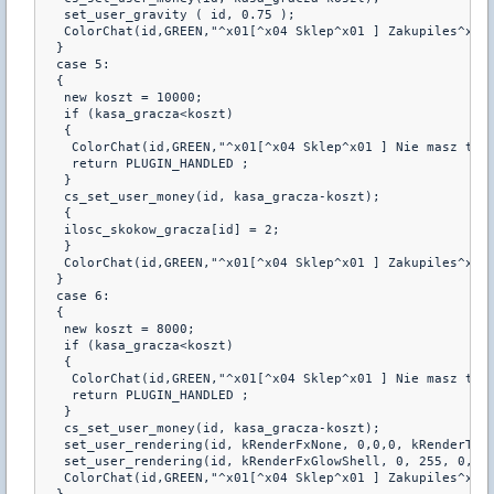
   set_user_gravity ( id, 0.75 );
   ColorChat(id,GREEN,"^x01[^x04 Sklep^x01 ] Zakupiles^x3 
  }
  case 5:
  {
   new koszt = 10000;
   if (kasa_gracza<koszt)
   {
    ColorChat(id,GREEN,"^x01[^x04 Sklep^x01 ] Nie masz tyl
    return PLUGIN_HANDLED ;
   }
   cs_set_user_money(id, kasa_gracza-koszt);
   { 
   ilosc_skokow_gracza[id] = 2;
   }
   ColorChat(id,GREEN,"^x01[^x04 Sklep^x01 ] Zakupiles^x3 
  }
  case 6:
  {
   new koszt = 8000;
   if (kasa_gracza<koszt)
   {
    ColorChat(id,GREEN,"^x01[^x04 Sklep^x01 ] Nie masz tyl
    return PLUGIN_HANDLED ;
   }
   cs_set_user_money(id, kasa_gracza-koszt);
   set_user_rendering(id, kRenderFxNone, 0,0,0, kRenderTra
   set_user_rendering(id, kRenderFxGlowShell, 0, 255, 0, k
   ColorChat(id,GREEN,"^x01[^x04 Sklep^x01 ] Zakupiles^x3 