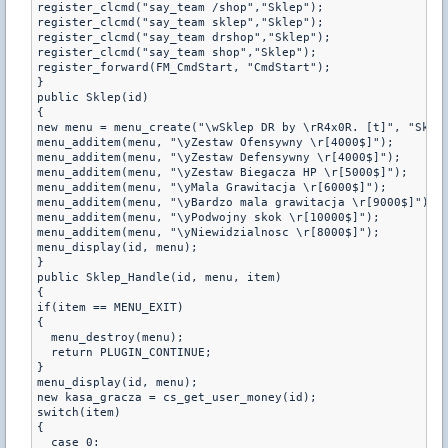
register_clcmd("say_team /shop","Sklep");
register_clcmd("say_team sklep","Sklep");
register_clcmd("say_team drshop","Sklep");
register_clcmd("say_team shop","Sklep");
register_forward(FM_CmdStart, "CmdStart");
}
public Sklep(id)
{
new menu = menu_create("\wSklep DR by \rR4x0R. [t]", "Skle
menu_additem(menu, "\yZestaw Ofensywny \r[4000$]");
menu_additem(menu, "\yZestaw Defensywny \r[4000$]");
menu_additem(menu, "\yZestaw Biegacza HP \r[5000$]");
menu_additem(menu, "\yMala Grawitacja \r[6000$]");
menu_additem(menu, "\yBardzo mala grawitacja \r[9000$]");
menu_additem(menu, "\yPodwojny skok \r[10000$]");
menu_additem(menu, "\yNiewidzialnosc \r[8000$]");
menu_display(id, menu);
}
public Sklep_Handle(id, menu, item)
{
if(item == MENU_EXIT)
{
  menu_destroy(menu);
  return PLUGIN_CONTINUE;
}
menu_display(id, menu);
new kasa_gracza = cs_get_user_money(id);
switch(item)
{
  case 0: