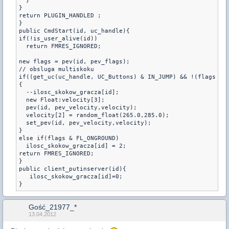
  }
}
return PLUGIN_HANDLED ;
}
public CmdStart(id, uc_handle){
if(!is_user_alive(id))
  return FMRES_IGNORED;
new flags = pev(id, pev_flags);
// obsluga multiskoku
if((get_uc(uc_handle, UC_Buttons) & IN_JUMP) && !(flags & 
{
  --ilosc_skokow_gracza[id];
  new Float:velocity[3];
  pev(id, pev_velocity,velocity);
  velocity[2] = random_float(265.0,285.0);
  set_pev(id, pev_velocity,velocity);
}
else if(flags & FL_ONGROUND)
  ilosc_skokow_gracza[id] = 2;
return FMRES_IGNORED;
}
public client_putinserver(id){
   ilosc_skokow_gracza[id]=0;
Gość_21977_*
13.04.2012