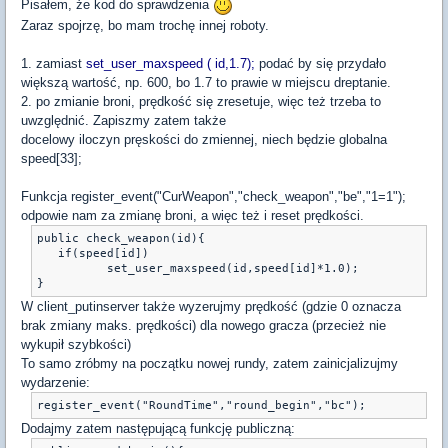
Pisałem, że kod do sprawdzenia
Zaraz spojrzę, bo mam trochę innej roboty.
1. zamiast
set_user_maxspeed ( id,1.7);
podać by się przydało
większą wartość, np. 600, bo 1.7 to prawie w miejscu dreptanie.
2. po zmianie broni, prędkość się zresetuje, więc też trzeba to
uwzględnić. Zapiszmy zatem także
docelowy iloczyn pręskości do zmiennej, niech będzie globalna
speed[33];
Funkcja register_event("CurWeapon","check_weapon","be","1=1");
odpowie nam za zmianę broni, a więc też i reset prędkości.
public check_weapon(id){
   if(speed[id])
	  set_user_maxspeed(id,speed[id]*1.0);
W client_putinserver także wyzerujmy prędkość (gdzie 0 oznacza
brak zmiany maks. prędkości) dla nowego gracza (przecież nie
wykupił szybkości)
To samo zróbmy na początku nowej rundy, zatem zainicjalizujmy
wydarzenie:
Dodajmy zatem następującą funkcję publiczną: