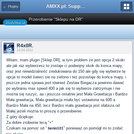
AMXX.pl: Support AMX Mod X i SourceMod
← Pluginy
Przerobienie "Sklepu na DR"
Modyfikacja
R4x0R.
13.04.2012
Witam, mam plugin [Sklep DR], w tym problem że jest opcja 2 skoki
ale jak raz wybierzesz to zostaje ci podwojny skok do konca mapy,
oraz jest niewidzialność zredukowana do 150 ale gdy się wybierze tę
opcje to model świeci sie na zielono i też pozostaje do końca mapy, i
jeszcze jedna sprawa jest również Zestaw Biegacza powinno dawać
po wybraniu max speed 400 a jak się to wybierze zatrzymuje i nie
można się ruszyć, aa i jeszcze ostatnie jest Mała Grawitacja i Bardzo
Mała grawitacja, Mała grawitacja miała być ustawiona na 600 a
Bardzo Mała na 450, lecz Bardzo mała grawitacja jest słabsza od
Małej jeżeli można to proszę o przerobienie.
Z góry dziękuje.
Za dobre zrobienie lecą "+"
Czekam na pomoc od "
" ponieważ on pomógł mi to zrobić
benio101