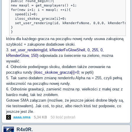
public round_begin(){
new maxpl = get_maxplayers() +1;
for(new i=1; i < maxpl; ++i){
  speed[i]=0;
  ilosc_skokow_gracza[i]=0;
  set_user_rendering(id, kRenderFxNone, 0,0,0, kRenderTran
}
która dla każdego gracza na początku nowej rundy usuwa zakupioną
szybkość + zakupione dodatkowe skoki.
3.
set_user_rendering(id, kRenderFxGlowShell, 0, 255, 0,
kRenderGlow, 150)
odpowiada za świecenie na zielono, można
wywalić.
4. Odnośnie podwójnego skoku, dodałem także zerowanie na
początku rundy (
ilosc_skokow_gracza[i]=0;
w pętli)
5. Tak samo dodałem zmianę renderinfu Alpha na = 255, czyli pełną
widoczność na początku nowej rundy.
6. Odnośnie grawitacji, zamienić można np. wielkości z małej oraz z
bardzo małej, tak też zrobiłem.
Gotowe SMA załączam (możliwe, że jeszcze jakieś drobne błędy są,
nie testowałem). Jak coś, to pisz, albo niech ktoś też podpowie, co
jeszcze jest źle.
aaaa.sma
5,34 KB
50 Ilość pobrań
R4x0R.