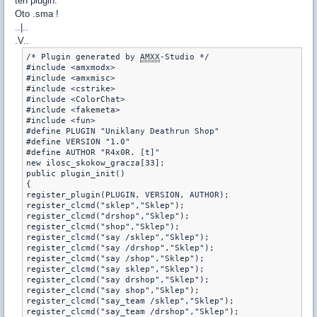
ten plugin.
Oto .sma !
..|..
.V..
/* Plugin generated by 
AMXX
-Studio */
#include <amxmodx>
#include <amxmisc>
#include <cstrike>
#include <ColorChat>
#include <fakemeta>
#include <fun>
#define PLUGIN "Uniklany Deathrun Shop"
#define VERSION "1.0"
#define AUTHOR "R4x0R. [t]"
new ilosc_skokow_gracza[33];
public plugin_init()
{
register_plugin(PLUGIN, VERSION, AUTHOR);
register_clcmd("sklep","Sklep");
register_clcmd("drshop","Sklep");
register_clcmd("shop","Sklep");
register_clcmd("say /sklep","Sklep");
register_clcmd("say /drshop","Sklep");
register_clcmd("say /shop","Sklep");
register_clcmd("say sklep","Sklep");
register_clcmd("say drshop","Sklep");
register_clcmd("say shop","Sklep");
register_clcmd("say_team /sklep","Sklep");
register_clcmd("say_team /drshop","Sklep");