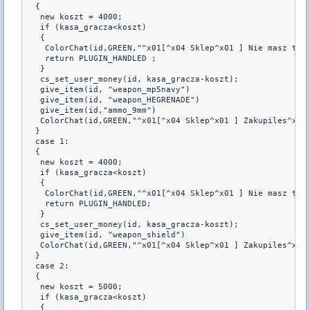
  {
   new koszt = 4000;
   if (kasa_gracza<koszt)
   {
    ColorChat(id,GREEN,"^x01[^x04 Sklep^x01 ] Nie masz tyl
    return PLUGIN_HANDLED ;
   }
   cs_set_user_money(id, kasa_gracza-koszt);
   give_item(id, "weapon_mp5navy")
   give_item(id, "weapon_HEGRENADE")
   give_item(id,"ammo_9mm")
   ColorChat(id,GREEN,"^x01[^x04 Sklep^x01 ] Zakupiles^x3 
  }
  case 1:
  {
   new koszt = 4000;
   if (kasa_gracza<koszt)
   {
    ColorChat(id,GREEN,"^x01[^x04 Sklep^x01 ] Nie masz tyl
    return PLUGIN_HANDLED;
   }
   cs_set_user_money(id, kasa_gracza-koszt);
   give_item(id, "weapon_shield")
   ColorChat(id,GREEN,"^x01[^x04 Sklep^x01 ] Zakupiles^x3 
  }
  case 2:
  {
   new koszt = 5000;
   if (kasa_gracza<koszt)
   {