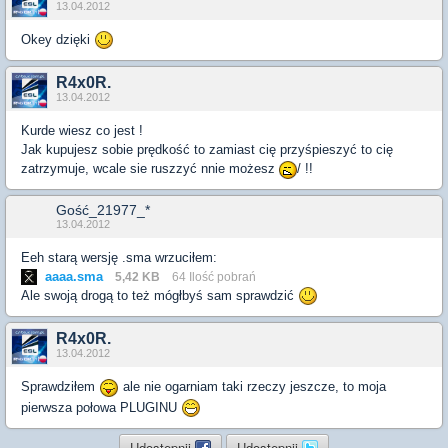
13.04.2012
Okey dzięki
R4x0R.
13.04.2012
Kurde wiesz co jest !
Jak kupujesz sobie prędkość to zamiast cię przyśpieszyć to cię
zatrzymuje, wcale sie ruszzyć nnie możesz
/ !!
Gość_21977_*
13.04.2012
Eeh starą wersję .sma wrzuciłem:
aaaa.sma
5,42 KB
64 Ilość pobrań
Ale swoją drogą to też mógłbyś sam sprawdzić
R4x0R.
13.04.2012
Sprawdziłem
ale nie ogarniam taki rzeczy jeszcze, to moja
pierwsza połowa PLUGINU
Udostępnij
Udostępnij