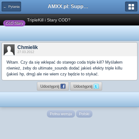
AMXX.pl: Support AMX Mod X i SourceMod
← Pytania
TripleKill i Stary COD?
CoD Stary
Chmielik
27.03.2012
Witam. Czy da się wklepać do starego coda triple kill? Myślałem
również, żeby do ultimate_sounds dodać jakieś efekty triple killu
(jakieś hp, dmg) ale nie wiem czy będzie to stykać.
Udostępnij
Udostępnij
Pełna wersja
Polski