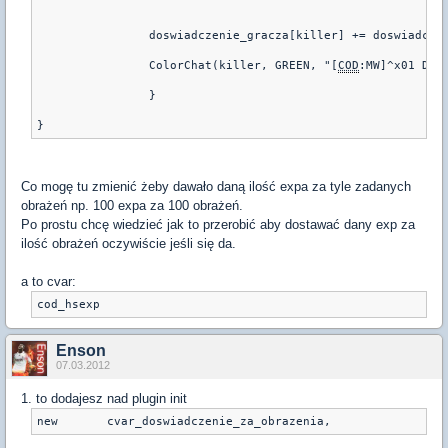
		doswiadczenie_gracza[killer] += doswiadcze
		ColorChat(killer, GREEN, "[
COD
:MW]^x01 Dos
		}
Co mogę tu zmienić żeby dawało daną ilość expa za tyle zadanych
obrażeń np. 100 expa za 100 obrażeń.
Po prostu chcę wiedzieć jak to przerobić aby dostawać dany exp za
ilość obrażeń oczywiście jeśli się da.
a to cvar:
Enson
07.03.2012
1. to dodajesz nad plugin init