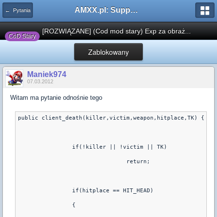
AMXX.pl: Support AMX Mod X i SourceMod
← Pytania
[ROZWIĄZANE] (Cod mod stary) Exp za obraż...
CoD Stary
Zablokowany
Maniek974
07.03.2012
Witam ma pytanie odnośnie tego
public client_death(killer,victim,weapon,hitplace,TK) {
		if(!killer || !victim || TK)
				return;
		if(hitplace == HIT_HEAD)
		{