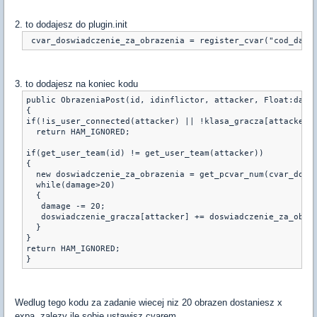
2. to dodajesz do plugin.init
3. to dodajesz na koniec kodu
public ObrazeniaPost(id, idinflictor, attacker, Float:dama
{
if(!is_user_connected(attacker) || !klasa_gracza[attacker]
  return HAM_IGNORED;
if(get_user_team(id) != get_user_team(attacker))
{
  new doswiadczenie_za_obrazenia = get_pcvar_num(cvar_dosw
  while(damage>20)
  {
   damage -= 20;
   doswiadczenie_gracza[attacker] += doswiadczenie_za_obra
  }
}
return HAM_IGNORED;
Wedlug tego kodu za zadanie wiecej niz 20 obrazen dostaniesz x
expa, zalezy ile sobie ustawisz cvarem