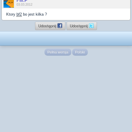
Fili:P
03.03.2012
Ktory
bf2
bo jest kilka ?
Udostępnij
Udostępnij
Pełna wersja
Polski