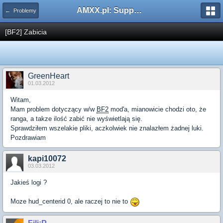
AMXX.pl: Support AMX Mod X i SourceMod
← Problemy
[BF2] Zabicia
GreenHeart
01.03.2012
Witam,
Mam problem dotyczący w/w
BF2
mod'a, mianowicie chodzi oto, że
ranga, a takze ilość zabić nie wyświetlają się.
Sprawdziłem wszelakie pliki, aczkolwiek nie znalazłem żadnej luki.
Pozdrawiam
kapi10072
03.03.2012
Jakieś logi ?
Moze hud_centerid 0, ale raczej to nie to