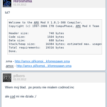
Hiroshima
01.03.2012
lol?
Welcome to the 
AMX
 Mod X 1.8.1-300 Compiler.

Copyright (c) 1997-2006 ITB CompuPhase, 
AMX
 Mod X Team

Header size:            740 bytes

Code size:             1504 bytes

Data size:              688 bytes

Stack/heap size:      16384 bytes; estimated max. usage=42 
Total requirements:   19316 bytes

Done.
.sma -
http://amxx.pl/kompi...kforrespawn.sma
.
amxx
-
http://amxx.pl/kompi...kforrespawn.sma
pfkers
01.03.2012
Wiem moj blad.. po prostu nie mialem codmod.inc
ale
cod
mi nie dziala ;/