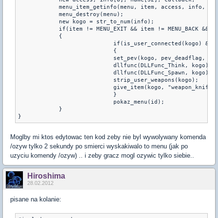
	    menu_item_getinfo(menu, item, access, info, 7,
	    menu_destroy(menu);
	    new kogo = str_to_num(info);
	    if(item != MENU_EXIT && item != MENU_BACK && i
	    {
			    if(is_user_connected(kogo) &&
			    {
			    set_pev(kogo, pev_deadflag, D
			    dllfunc(DLLFunc_Think, kogo);
			    dllfunc(DLLFunc_Spawn, kogo);
			    strip_user_weapons(kogo);
			    give_item(kogo, "weapon_knife"
			    }
			    pokaz_menu(id);
	    }
Moglby mi ktos edytowac ten kod zeby nie byl wywolywany komenda
/ozyw tylko 2 sekundy po smierci wyskakiwalo to menu (jak po
uzyciu komendy /ozyw) .. i zeby gracz mogl ozywic tylko siebie..
Hiroshima
28.02.2012
pisane na kolanie: