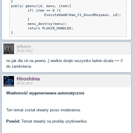
}

public gmenu(id, menu, item){

	if( item == 0 ){

		ExecuteHamB(Ham_CS_RoundRespawn, id);

	}

	menu_destroy(menu);

	return PLUGIN_HANDLED;

}
pfkers
28.02.2012
no jak dla cb na pewno ;] wielkie dzięki wszystko ladnie dziala ++ //
do zamkniecia
Hiroshima
28.02.2012
Wiadomość wygenerowana automatycznie
Ten temat został otwarty przez moderatora.
Powód:
Temat otwarty na prośbę użytkownika.