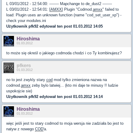
L 03/01/2012 - 12:54:00: -------- Mapchange to de_dust2 --------
L 03/01/2012 - 12:54:01: [
AMXX
] Plugin "Codmod.
amxx
" failed to
load: Plugin uses an unknown function (name "cod_set_user_xp") -
check your modules.ini
Użytkownik
pfk92
edytował ten post 01.03.2012 14:05
Hiroshima
01.03.2012
to może się określ o jakiego codmoda chodzi i co Ty kombinujesz?
pfkers
01.03.2012
no to jest zwykly stary
cod
mod tylko zmieniona nazwa na
codmod.
amxx
zeby bylo latwiej... (kto mi daje te minusy !! ludzie
uspokojcie sie)
Użytkownik
pfk92
edytował ten post 01.03.2012 14:14
Hiroshima
01.03.2012
więc jeśli jest to stary codmod to moja wersja nie zadziała bo jest to
natyw z nowego
COD
'a.