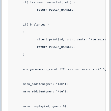
        if( !is_user_connected( id ) )
                return PLUGIN_HANDLED;
	if( b_planted )
	{
		client_print(id, print_center,"Nie mozesz
		return PLUGIN_HANDLED;
	}
        new gmenu=menu_create("Chcesz sie wskrzesic?","gme
        menu_additem(gmenu,"Tak");
        menu_additem(gmenu,"Nie");
        menu_display(id, gmenu,0);