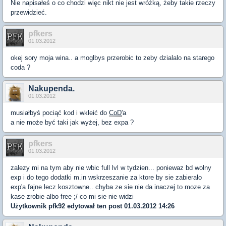
Nie napisałeś o co chodzi więc nikt nie jest wróżką, żeby takie rzeczy
przewidzieć.
pfkers
01.03.2012
okej sory moja wina.. a moglbys przerobic to zeby dzialalo na starego
coda ?
Nakupenda.
01.03.2012
musiałbyś pociąć kod i wkleić do
CoD
'a
a nie może być taki jak wyżej, bez expa ?
pfkers
01.03.2012
zalezy mi na tym aby nie wbic full lvl w tydzien... poniewaz bd wolny
exp i do tego dodatki m.in wskrzeszanie za ktore by sie zabieralo
exp'a fajne lecz kosztowne.. chyba ze sie nie da inaczej to moze za
kase zrobie albo free ;/ co mi sie nie widzi
Użytkownik
pfk92
edytował ten post 01.03.2012 14:26