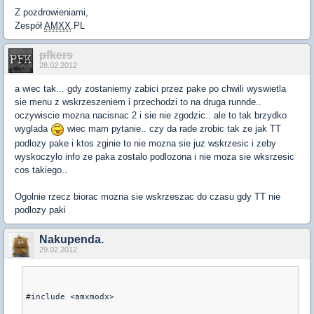
Z pozdrowieniami,
Zespół
AMXX
.PL
pfkers
28.02.2012
a wiec tak... gdy zostaniemy zabici przez pake po chwili wyswietla
sie menu z wskrzeszeniem i przechodzi to na druga runnde..
oczywiscie mozna nacisnac 2 i sie nie zgodzic.. ale to tak brzydko
wyglada
wiec mam pytanie.. czy da rade zrobic tak ze jak TT
podlozy pake i ktos zginie to nie mozna sie juz wskrzesic i zeby
wyskoczylo info ze paka zostalo podlozona i nie moza sie wksrzesic
cos takiego..
Ogolnie rzecz biorac mozna sie wskrzeszac do czasu gdy TT nie
podlozy paki
Nakupenda.
29.02.2012
#include <amxmodx>