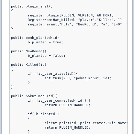
public plugin_init()

{

        register_plugin(PLUGIN, VERSION, AUTHOR);

        RegisterHam(Ham_Killed, "player","Killed", 1);

        register_event("HLTV", "NewRound", "a", "1=0", "2=0
}

public bomb_planted(id)

        b_planted = true;

public NewRound()

        b_planted = false;

public Killed(id)

{

        if (!is_user_alive(id)){

                set_task(2.0, "pokaz_menu", id);

        }

}

public pokaz_menu(id){

        if( !is_user_connected( id ) )

                return PLUGIN_HANDLED;

        if( b_planted )

        {

                client_print(id, print_center,"Nie mozesz s
                return PLUGIN_HANDLED;

        }
