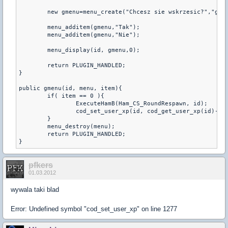
        new gmenu=menu_create("Chcesz sie wskrzesic?","gmen
        menu_additem(gmenu,"Tak");

        menu_additem(gmenu,"Nie");

        menu_display(id, gmenu,0);

        return PLUGIN_HANDLED;

}

public gmenu(id, menu, item){

        if( item == 0 ){

                ExecuteHamB(Ham_CS_RoundRespawn, id);

                cod_set_user_xp(id, cod_get_user_xp(id)-100
        }

        menu_destroy(menu);

        return PLUGIN_HANDLED;

}
pfkers
01.03.2012
wywala taki blad
Error: Undefined symbol "cod_set_user_xp" on line 1277