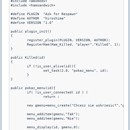
#include <amxmodx>

#include <hamsandwich>

#define PLUGIN  "Ask for Respawn"

#define AUTHOR  "hiroshima"

#define VERSION "1.0"

public plugin_init()

{

	register_plugin(PLUGIN, VERSION, AUTHOR);

	RegisterHam(Ham_Killed, "player","Killed", 1);

}

public Killed(id)

{

	if (!is_user_alive(id)){

		set_task(2.0, "pokaz_menu", id);

	}

}

public pokaz_menu(id){

	if( !is_user_connected( id ) )

		return ;

	new gmenu=menu_create("Chcesz sie wskrzesic?","gmenu");

	menu_additem(gmenu,"Tak");

	menu_additem(gmenu,"Nie");

	menu_display(id, gmenu,0);
