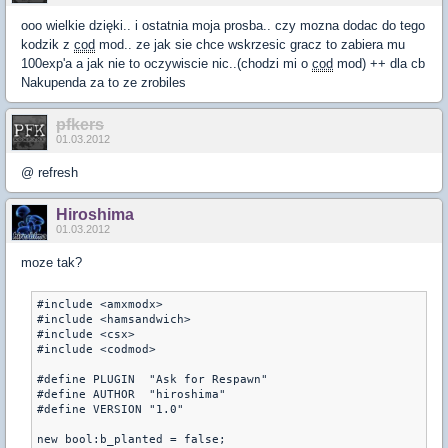
ooo wielkie dzięki.. i ostatnia moja prosba.. czy mozna dodac do tego
kodzik z
cod
mod.. ze jak sie chce wskrzesic gracz to zabiera mu
100exp'a a jak nie to oczywiscie nic..(chodzi mi o
cod
mod) ++ dla cb
Nakupenda za to ze zrobiles
pfkers
01.03.2012
@ refresh
Hiroshima
01.03.2012
moze tak?
#include <amxmodx>

#include <hamsandwich>

#include <csx>

#include <codmod>

#define PLUGIN  "Ask for Respawn"

#define AUTHOR  "hiroshima"

#define VERSION "1.0"

new bool:b_planted = false;
