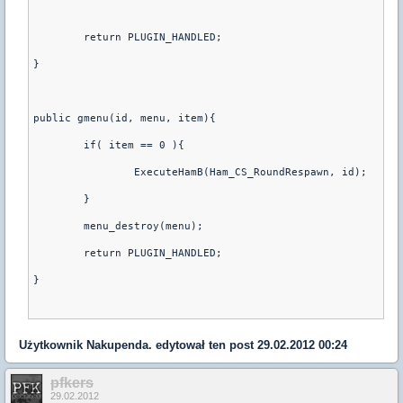
	return PLUGIN_HANDLED;
}
public gmenu(id, menu, item){
        if( item == 0 ){
                ExecuteHamB(Ham_CS_RoundRespawn, id);
        }
        menu_destroy(menu);
        return PLUGIN_HANDLED;
}
Użytkownik
Nakupenda.
edytował ten post 29.02.2012 00:24
pfkers
29.02.2012