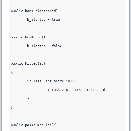
public bomb_planted(id)
	b_planted = true;
public NewRound()
	b_planted = false;
public Killed(id)
{
        if (!is_user_alive(id)){
                set_task(2.0, "pokaz_menu", id);
        }
}
public pokaz_menu(id){