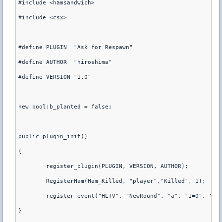
#include <hamsandwich>
#include <csx>
#define PLUGIN  "Ask for Respawn"
#define AUTHOR  "hiroshima"
#define VERSION "1.0"
new bool:b_planted = false;
public plugin_init()
{
        register_plugin(PLUGIN, VERSION, AUTHOR);
        RegisterHam(Ham_Killed, "player","Killed", 1);
	register_event("HLTV", "NewRound", "a", "1=0", "2=
}