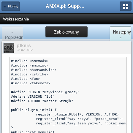
AMXX.pl: Support AMX Mod X i SourceMod
← Pluginy
Wskrzeszanie
«
Zablokowany
Następny
Poprzedni
»
pfkers
28.02.2012
#include <amxmodx>
#include <amxmisc>
#include <hamsandwich>
#include <cstrike>
#include <fun>
#include <fakemeta>
#define PLUGIN "Ozywianie graczy"
#define VERSION "1.0"
#define AUTHOR "Kanter Strajk"
public plugin_init() {
	    register_plugin(PLUGIN, VERSION, AUTHOR)
	    register_clcmd("say /ozyw", "pokaz_menu");
	    register_clcmd("say_team /ozyw", "pokaz_menu")
}
public pokaz_menu(id)