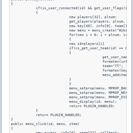
{
	    if(is_user_connected(id) && get_user_flags(id)
	    {
			    new players[32], plnum;
			    get_players(players, plnum, "b
			    new key[40], info[8], team[16]
			    new menu = menu_create("Wybie
			    for(new i = 0; i < plnum; i++)
			    {
			    new id=players[i]
			    if(cs_get_user_team(id) == CS_
			    {
					    get_user_nam
					    formatex(inf
					    team="TT";
					    formatex(ke
					    menu_additem
			    }
			    }
			    menu_setprop(menu, MPROP_BACK
			    menu_setprop(menu, MPROP_NEXT
			    menu_setprop(menu, MPROP_EXIT
			    menu_display(id, menu);
			    return PLUGIN_HANDLED;
	    }
	    return PLUGIN_HANDLED;
}
public menu_click(id, menu, item)
{
	    new access, info[8], name[32], callback;