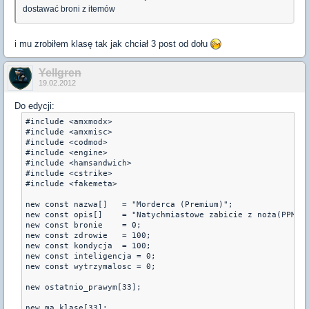
dostawać broni z itemów
i mu zrobiłem klasę tak jak chciał 3 post od dołu
Yellgren
19.02.2012
Do edycji:
#include <amxmodx>

#include <amxmisc>

#include <codmod>

#include <engine>

#include <hamsandwich>

#include <cstrike>

#include <fakemeta>

new const nazwa[]   = "Morderca (Premium)";

new const opis[]    = "Natychmiastowe zabicie z noża(PPM).J
new const bronie    = 0;

new const zdrowie   = 100;

new const kondycja  = 100;

new const inteligencja = 0;

new const wytrzymalosc = 0;

new ostatnio_prawym[33];

new ma_klase[33];
