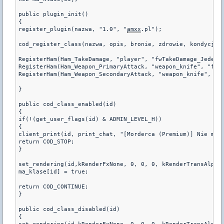
public plugin_init()

{

register_plugin(nazwa, "1.0", "
amxx
.pl");

cod_register_class(nazwa, opis, bronie, zdrowie, kondycja, 
RegisterHam(Ham_TakeDamage, "player", "fwTakeDamage_JedenCi
RegisterHam(Ham_Weapon_PrimaryAttack, "weapon_knife", "fwPr
RegisterHam(Ham_Weapon_SecondaryAttack, "weapon_knife", "fw
}

public cod_class_enabled(id)

{

if(!(get_user_flags(id) & ADMIN_LEVEL_H))

{

client_print(id, print_chat, "[Morderca (Premium)] Nie masz
return COD_STOP;

}

set_rendering(id,kRenderFxNone, 0, 0, 0, kRenderTransAlpha,
ma_klase[id] = true;

return COD_CONTINUE;

}

public cod_class_disabled(id)

{
