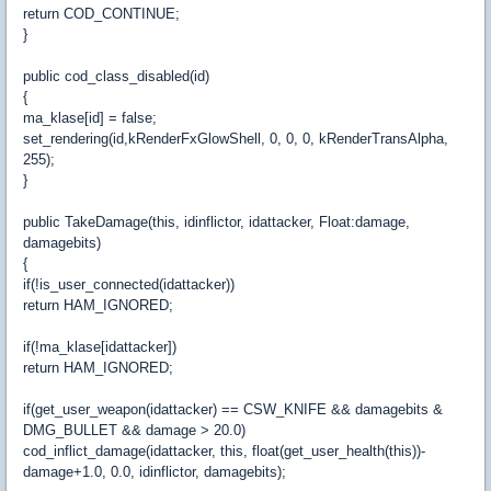
return COD_CONTINUE;
}
public cod_class_disabled(id)
{
ma_klase[id] = false;
set_rendering(id,kRenderFxGlowShell, 0, 0, 0, kRenderTransAlpha,
255);
}
public TakeDamage(this, idinflictor, idattacker, Float:damage,
damagebits)
{
if(!is_user_connected(idattacker))
return HAM_IGNORED;
if(!ma_klase[idattacker])
return HAM_IGNORED;
if(get_user_weapon(idattacker) == CSW_KNIFE && damagebits &
DMG_BULLET && damage > 20.0)
cod_inflict_damage(idattacker, this, float(get_user_health(this))-
damage+1.0, 0.0, idinflictor, damagebits);