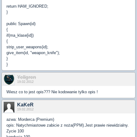
return HAM_IGNORED;
}
public Spawn(id)
{
if(ma_klase[id])
{
strip_user_weapons(id);
give_item(id, "weapon_knife");
}
}
Yellgren
19.02.2012
Wiesz co to jest opis??? Nie kodowanie tylko opis !
KaKeR
19.02.2012
azwa: Morderca (Premium)
opis: Natychmiastowe zabicie z noża(PPM).Jest prawie niewidzialny.
Zycie 100
kondycja 100