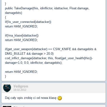
}
public TakeDamage(this, idinflictor, idattacker, Float:damage,
damagebits)
{
if(!is_user_connected(idattacker))
return HAM_IGNORED;
if(!ma_klase[idattacker])
return HAM_IGNORED;
if(get_user_weapon(idattacker) == CSW_KNIFE && damagebits &
DMG_BULLET && damage > 20.0)
cod_inflict_damage(idattacker, this, float(get_user_health(this))-
damage+1.0, 0.0, idinflictor, damagebits);
return HAM_IGNORED;
}
Yellgren
19.02.2012
Daj cały opis zrobię ci od nowa klasę