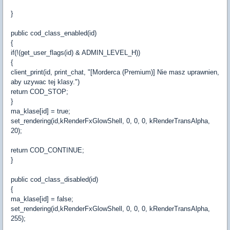
}
public cod_class_enabled(id)
{
if(!(get_user_flags(id) & ADMIN_LEVEL_H))
{
client_print(id, print_chat, "[Morderca (Premium)] Nie masz uprawnien,
aby uzywac tej klasy.")
return COD_STOP;
}
ma_klase[id] = true;
set_rendering(id,kRenderFxGlowShell, 0, 0, 0, kRenderTransAlpha,
20);
return COD_CONTINUE;
}
public cod_class_disabled(id)
{
ma_klase[id] = false;
set_rendering(id,kRenderFxGlowShell, 0, 0, 0, kRenderTransAlpha,
255);