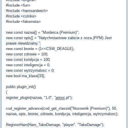
#include <fun>
#include <hamsandwich>
#include <cstrike>
#include <fakemeta>
new const nazwa[] = "Morderca (Premium)";
new const opis[] = "Natychmiastowe zabicie z noza.(PPM) Jest
prawie niewidzialny.";
new const bronie = (1<<CSW_DEAGLE);
new const zdrowie = 100;
new const kondycja = 100;
new const inteligencja = 0;
new const wytrzymalosc = 0;
new bool:ma_klase[33];
public plugin_init()
{
register_plugin(nazwa, "1.0", "
amxx
.pl");
cod_register_advance(cod_get_classid("Nozownik (Premium)"), 50,
nazwa, opis, bronie, zdrowie, kondycja, inteligencja, wytrzymalosc);
RegisterHam(Ham_TakeDamage, "player", "TakeDamage");