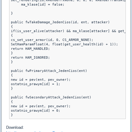
set_rendering(id,kRenderFxNone, 0, 0, 0, kRenderTransAlpha,
     ma_klase[id] = false;

}

public fwTakeDamage_JedenCios(id, ent, attacker)

{

if(is_user_alive(attacker) && ma_klase[attacker] && get_use
{

cs_set_user_armor(id, 0, CS_ARMOR_NONE);

SetHamParamFloat(4, float(get_user_health(id) + 1));

return HAM_HANDLED;

}

return HAM_IGNORED;

}

public fwPrimaryAttack_JedenCios(ent)

{

new id = pev(ent, pev_owner);

ostatnio_prawym[id] = 1;

}

public fwSecondaryAttack_JedenCios(ent)

{

new id = pev(ent, pev_owner);

ostatnio_prawym[id] = 0;

Download: