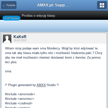
AMXX.pl: Support AMX Mod X i SourceMod
← Pytania
Prośba o edycję klasy.
CoD Nowy
KaKeR
19.02.2012
Witam niżej podaje wam sma Mordercy. Mógł by ktoś edytować te
sma tak aby klasa miała tylko nóż i możliwość kladzenia paki.? Chcę
aby nie miał możliwości również dostawać broni z itemów. Za pomoc
leci plus.
sma:
/* Plugin generated by
AMXX
-Studio */
#include <amxmodx>
#include <amxmisc>
#include <codmod>
#include <engine>