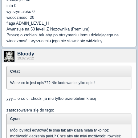
inta 0
wytrzymałośc 0
widocznosc: 20
flaga ADMIN_LEVEL_H
Awansuje na 50 leveli Z Nozownika (Premium)
Proszę o zrobieni tak aby po otrzymaniu itemu działającego na
widocznosć i wyrzuceniu jego nie stawał się widzialny.
Bloody_
19.02.2012
Cytat
Wiesz co to jest opis??? Nie kodowanie tylko opis !
yyy... o co ci chodzi ja mu tylko przerobiłem klasę
zastosowałem się do tego:
Cytat
Mógł by ktoś edytować te sma tak aby klasa miała tylko nóż i
możliwość kladzenia paki.? Chcę aby nie miał możliwości również