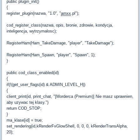
public plugin_init()
{
register_plugin(nazwa, "1.0", "
amxx
.pl");
cod_register_class(nazwa, opis, bronie, zdrowie, kondycja,
inteligencja, wytrzymalosc);
RegisterHam(Ham_TakeDamage, "player", "TakeDamage");
RegisterHam(Ham_Spawn, "player", "Spawn", 1);
}
public cod_class_enabled(id)
{
if(!(get_user_flags(id) & ADMIN_LEVEL_H))
{
client_print(id, print_chat, "[Morderca (Premium)] Nie masz uprawnien,
aby uzywac tej klasy.")
return COD_STOP;
}
ma_klase[id] = true;
set_rendering(id,kRenderFxGlowShell, 0, 0, 0, kRenderTransAlpha,
20);