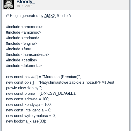
Bloody_
19.02.2012
/* Plugin generated by
AMXX
-Studio */
#include <amxmodx>
#include <amxmisc>
#include <codmod>
#include <engine>
#include <fun>
#include <hamsandwich>
#include <cstrike>
#include <fakemeta>
new const nazwa[] = "Morderca (Premium)";
new const opis[] = "Natychmiastowe zabicie z noza.(PPM) Jest
prawie niewidzialny.";
new const bronie = (1<<CSW_DEAGLE);
new const zdrowie = 100;
new const kondycja = 100;
new const inteligencja = 0;
new const wytrzymalosc = 0;
new bool:ma_klase[33];