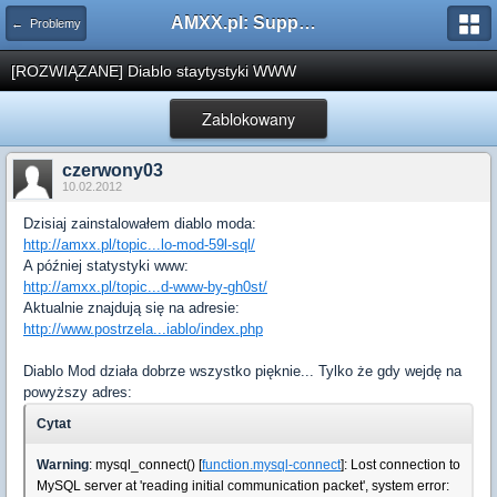
AMXX.pl: Support AMX Mod X i SourceMod
← Problemy
[ROZWIĄZANE] Diablo staytystyki WWW
Zablokowany
czerwony03
10.02.2012
Dzisiaj zainstalowałem diablo moda:
http://amxx.pl/topic...lo-mod-59l-sql/
A później statystyki www:
http://amxx.pl/topic...d-www-by-gh0st/
Aktualnie znajdują się na adresie:
http://www.postrzela...iablo/index.php
Diablo Mod działa dobrze wszystko pięknie... Tylko że gdy wejdę na
powyższy adres:
Cytat
Warning
: mysql_connect() [
function.mysql-connect
]: Lost connection to
MySQL server at 'reading initial communication packet', system error: