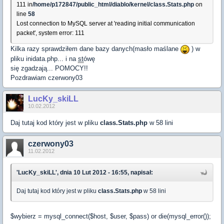
111 in
/home/p172847/public_html/diablo/kernel/class.Stats.php
on
line
58
Lost connection to MySQL server at 'reading initial communication
packet', system error: 111
Kilka razy sprawdziłem dane bazy danych(masło maślane
) w
pliku inidata.php... i na
st
ówę
się zgadzają... POMOCY!!
Pozdrawiam czerwony03
LucKy_skiLL
10.02.2012
Daj tutaj kod który jest w pliku
class.Stats.php
w 58 lini
czerwony03
11.02.2012
'LucKy_skiLL', dnia 10 Lut 2012 - 16:55, napisał:
Daj tutaj kod który jest w pliku
class.Stats.php
w 58 lini
$wybierz = mysql_connect($host, $user, $pass) or die(mysql_error());