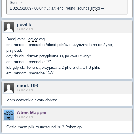
Sounds ]
L 02/15/2009 - 00:04:41: [alt_end_round_sounds.
amxx
] ---
pawlik
14.02.2009
Dodaj cvar -
amxx
.cfg
erc_random_precache
//ilość plików muzycznych na drużynę,
przykład:
gdy do obu drużyn przypisane są po dwa utwory:
erc_random_precache "2"
lub gdy dla Terro są przypisana 2 pliki a dla CT 3 pliki:
erc_random_precache "2-3"
cinek 193
14.02.2009
Mam wszystkie cvary dobrze.
Abes Mapper
14.02.2009
Gdzie masz plik roundsound.ini ? Pokaż go.