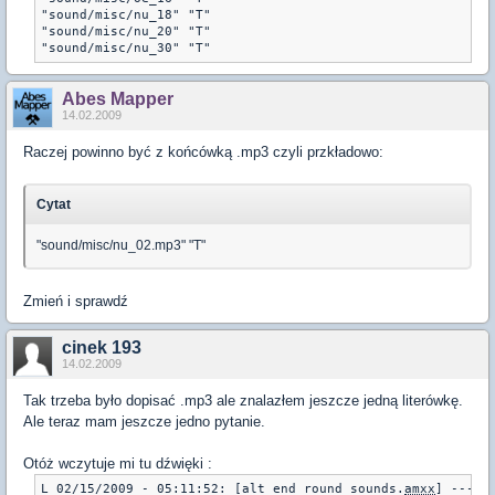
"sound/misc/nu_18" "T"

"sound/misc/nu_20" "T"

"sound/misc/nu_30" "T"
Abes Mapper
14.02.2009
Raczej powinno być z końcówką .mp3 czyli przkładowo:
Cytat
"sound/misc/nu_02.mp3" "T"
Zmień i sprawdź
cinek 193
14.02.2009
Tak trzeba było dopisać .mp3 ale znalazłem jeszcze jedną literówkę.
Ale teraz mam jeszcze jedno pytanie.
Otóż wczytuje mi tu dźwięki :
L 02/15/2009 - 05:11:52: [alt_end_round_sounds.
amxx
] ---
