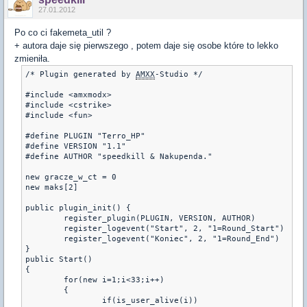
27.01.2012
Po co ci fakemeta_util ?
+ autora daje się pierwszego , potem daje się osobe które to lekko
zmieniła.
/* Plugin generated by 
AMXX
-Studio */

#include <amxmodx>

#include <cstrike>

#include <fun>

#define PLUGIN "Terro_HP"

#define VERSION "1.1"

#define AUTHOR "speedkill & Nakupenda."

new gracze_w_ct = 0

new maks[2]

public plugin_init() {

	register_plugin(PLUGIN, VERSION, AUTHOR)

	register_logevent("Start", 2, "1=Round_Start")

	register_logevent("Koniec", 2, "1=Round_End")

}

public Start()

{

	for(new i=1;i<33;i++)

	{

		if(is_user_alive(i))
