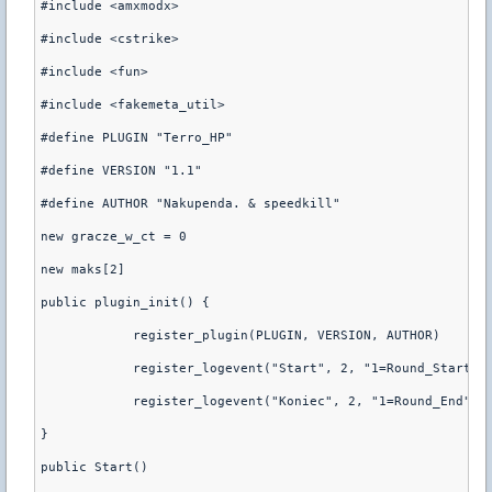
#include <amxmodx>
#include <cstrike>
#include <fun>
#include <fakemeta_util>
#define PLUGIN "Terro_HP"
#define VERSION "1.1"
#define AUTHOR "Nakupenda. & speedkill"
new gracze_w_ct = 0
new maks[2]
public plugin_init() {
	    register_plugin(PLUGIN, VERSION, AUTHOR)
	    register_logevent("Start", 2, "1=Round_Start")
	    register_logevent("Koniec", 2, "1=Round_End")
}
public Start()