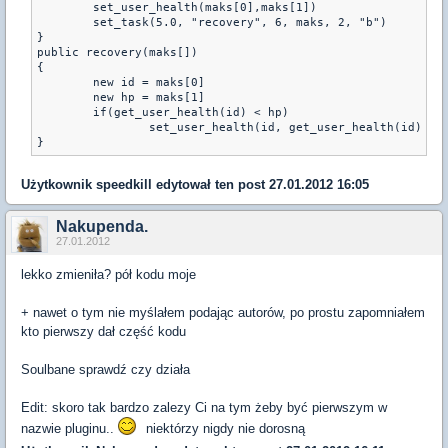
	set_user_health(maks[0],maks[1])

	set_task(5.0, "recovery", 6, maks, 2, "b")

}

public recovery(maks[])

{

	new id = maks[0]

	new hp = maks[1]

	if(get_user_health(id) < hp)

		set_user_health(id, get_user_health(id) + hp)

}
Użytkownik
speedkill
edytował ten post 27.01.2012 16:05
Nakupenda.
27.01.2012
lekko zmieniła? pół kodu moje
+ nawet o tym nie myślałem podając autorów, po prostu zapomniałem
kto pierwszy dał część kodu
Soulbane sprawdź czy działa
Edit: skoro tak bardzo zalezy Ci na tym żeby być pierwszym w
nazwie pluginu..
niektórzy nigdy nie dorosną