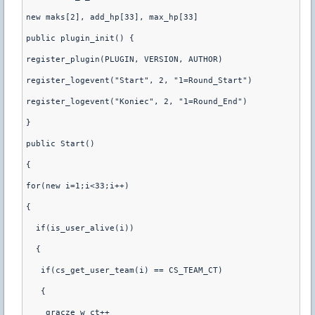
new maks[2], add_hp[33], max_hp[33]
public plugin_init() {
register_plugin(PLUGIN, VERSION, AUTHOR)
register_logevent("Start", 2, "1=Round_Start")
register_logevent("Koniec", 2, "1=Round_End")
}
public Start()
{
for(new i=1;i<33;i++)
{
  if(is_user_alive(i))
  {
   if(cs_get_user_team(i) == CS_TEAM_CT)
   {
    gracze_w_ct++