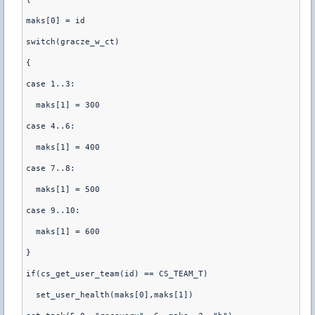
maks[0] = id
switch(gracze_w_ct)
{
case 1..3:
  maks[1] = 300
case 4..6:
  maks[1] = 400
case 7..8:
  maks[1] = 500
case 9..10:
  maks[1] = 600
}
if(cs_get_user_team(id) == CS_TEAM_T)
  set_user_health(maks[0],maks[1])