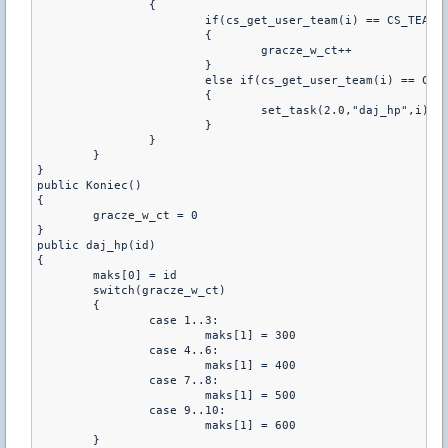
		{

			if(cs_get_user_team(i) == CS_TEAM_CT)

			{

				gracze_w_ct++

			}

			else if(cs_get_user_team(i) == CS_TEAM_T)

			{

				set_task(2.0,"daj_hp",i)

			}

		}

	}

}

public Koniec()

{

	gracze_w_ct = 0

}

public daj_hp(id)

{

	maks[0] = id

	switch(gracze_w_ct)

	{

		case 1..3:

			maks[1] = 300

		case 4..6:

			maks[1] = 400

		case 7..8:

			maks[1] = 500

		case 9..10:

			maks[1] = 600

	}
