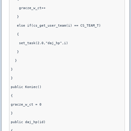
    gracze_w_ct++
   }
   else if(cs_get_user_team(i) == CS_TEAM_T)
   {
    set_task(2.0,"daj_hp",i)
   }
  }
}
}
public Koniec()
{
gracze_w_ct = 0
}
public daj_hp(id)
{