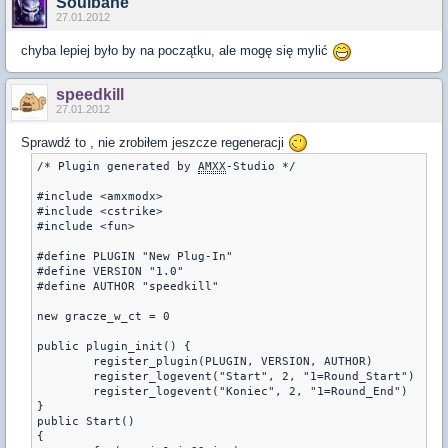
Soulbane
27.01.2012
chyba lepiej było by na początku, ale mogę się mylić
speedkill
27.01.2012
Sprawdź to , nie zrobiłem jeszcze regeneracji
/* Plugin generated by 
AMXX
-Studio */

#include <amxmodx>

#include <cstrike>

#include <fun>

#define PLUGIN "New Plug-In"

#define VERSION "1.0"

#define AUTHOR "speedkill"

new gracze_w_ct = 0

public plugin_init() {

	register_plugin(PLUGIN, VERSION, AUTHOR)

	register_logevent("Start", 2, "1=Round_Start") 

	register_logevent("Koniec", 2, "1=Round_End")

}

public Start()

{
