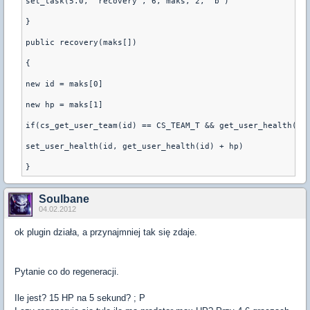
set_task(5.0, "recovery", 6, maks, 2, "b")
}
public recovery(maks[])
{
new id = maks[0]
new hp = maks[1]
if(cs_get_user_team(id) == CS_TEAM_T && get_user_health(id
set_user_health(id, get_user_health(id) + hp)
Soulbane
04.02.2012
ok plugin działa, a przynajmniej tak się zdaje.
Pytanie co do regeneracji.
Ile jest? 15 HP na 5 sekund? ; P