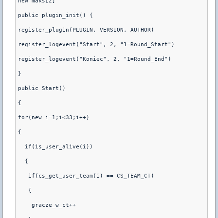
new maks[2]
public plugin_init() {
register_plugin(PLUGIN, VERSION, AUTHOR)
register_logevent("Start", 2, "1=Round_Start")
register_logevent("Koniec", 2, "1=Round_End")
}
public Start()
{
for(new i=1;i<33;i++)
{
  if(is_user_alive(i))
  {
   if(cs_get_user_team(i) == CS_TEAM_CT)
   {
    gracze_w_ct++