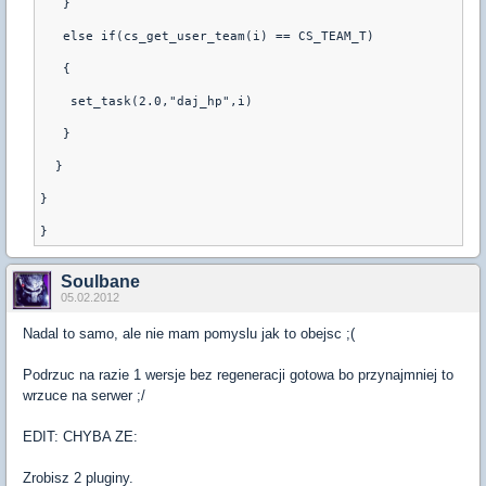
   }
   else if(cs_get_user_team(i) == CS_TEAM_T)
   {
    set_task(2.0,"daj_hp",i)
   }
  }
}
Soulbane
05.02.2012
Nadal to samo, ale nie mam pomyslu jak to obejsc ;(
Podrzuc na razie 1 wersje bez regeneracji gotowa bo przynajmniej to
wrzuce na serwer ;/
EDIT: CHYBA ZE:
Zrobisz 2 pluginy.