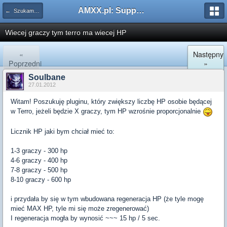
AMXX.pl: Support AMX Mod X i SourceMod
← Szukam pluginu
Wiecej graczy tym terro ma wiecej HP
«
Następny
Poprzedni
»
Soulbane
27.01.2012
Witam! Poszukuję pluginu, który zwiększy liczbę HP osobie będącej
w Terro, jeżeli będzie X graczy, tym HP wzrośnie proporcjonalnie
Licznik HP jaki bym chciał mieć to:
1-3 graczy - 300 hp
4-6 graczy - 400 hp
7-8 graczy - 500 hp
8-10 graczy - 600 hp
i przydała by się w tym wbudowana regeneracja HP (że tyle mogę
mieć MAX HP, tyle mi się może zregenerować)
I regeneracja mogła by wynosić ~~~ 15 hp / 5 sec.