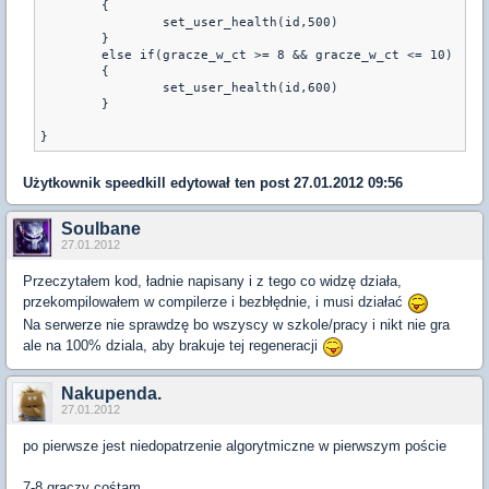
	{

		set_user_health(id,500)

	}	

	else if(gracze_w_ct >= 8 && gracze_w_ct <= 10)

	{

		set_user_health(id,600)

	}

}
Użytkownik
speedkill
edytował ten post 27.01.2012 09:56
Soulbane
27.01.2012
Przeczytałem kod, ładnie napisany i z tego co widzę działa,
przekompilowałem w compilerze i bezbłędnie, i musi działać
Na serwerze nie sprawdzę bo wszyscy w szkole/pracy i nikt nie gra
ale na 100% dziala, aby brakuje tej regeneracji
Nakupenda.
27.01.2012
po pierwsze jest niedopatrzenie algorytmiczne w pierwszym poście
7-8 graczy cośtam