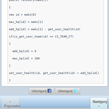
public recovery(maks[])
{
new id = maks[0]
max_hp[id] = maks[1]
add_hp[id] = maks[1] - get_user_health(id)
if(cs_get_user_team(id) == CS_TEAM_CT)
{
  add_hp[id] = 0
  max_hp[id] = 100
}
set_user_health(id, get_user_health(id) + add_hp[id])
Udostępnij
Udostępnij
«
Następny
Poprzedni
»