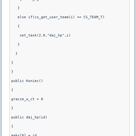
   }
   else if(cs_get_user_team(i) == CS_TEAM_T)
   {
    set_task(2.0,"daj_hp",i)
   }
  }
}
}
public Koniec()
{
gracze_w_ct = 0
}
public daj_hp(id)
{
maks[0] = id