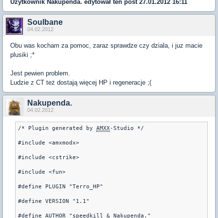
Użytkownik
Nakupenda.
edytował ten post 27.01.2012 16:11
Soulbane
04.02.2012
Obu was kocham za pomoc, zaraz sprawdze czy dziala, i juz macie
plusiki ;*
Jest pewien problem.
Ludzie z CT też dostają więcej HP i regeneracje ;(
Nakupenda.
04.02.2012
/* Plugin generated by 
AMXX
-Studio */
#include <amxmodx>
#include <cstrike>
#include <fun>
#define PLUGIN "Terro_HP"
#define VERSION "1.1"
#define AUTHOR "speedkill & Nakupenda."