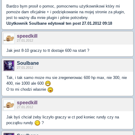
Bardzo bym prosił o pomoc, pomocnemu użytkownikowi który mi
pomoże dam oficjalnie + i podziękowanie na mojej stronie za plugin,
jest to ważny dla mnie plugin i pilnie potrzebny.
Użytkownik
Soulbane
edytował ten post 27.01.2012 09:18
speedkill
27.01.2012
Jak jest 8-10 graczy to tt dostaje 600 na start ?
Soulbane
27.01.2012
Tak, i tak samo moze mu sie zregenerowac 600 hp max, nie 300, nie
400, nie 1000 ale 600
O to mi chodzi wlasnie
speedkill
27.01.2012
Jak byś chciał żeby liczyło graczy w ct pod koniec rundy czy na
początku rundy
?