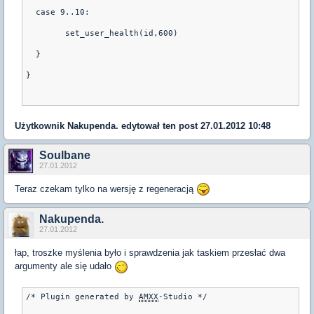
  case 9..10:
	set_user_health(id,600)
  }
}
Użytkownik
Nakupenda.
edytował ten post 27.01.2012 10:48
Soulbane
27.01.2012
Teraz czekam tylko na wersję z regeneracją
Nakupenda.
27.01.2012
łap, troszke myślenia było i sprawdzenia jak taskiem przesłać dwa
argumenty ale się udało
/* Plugin generated by 
AMXX
-Studio */