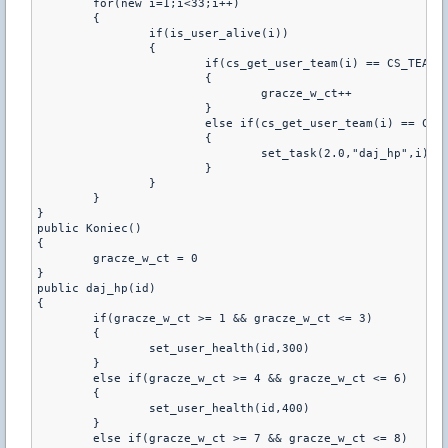
	for(new i=1;i<33;i++)

	{

		if(is_user_alive(i))

		{

			if(cs_get_user_team(i) == CS_TEAM_CT)

			{

				gracze_w_ct++

			}

			else if(cs_get_user_team(i) == CS_TEAM_T)

			{

				set_task(2.0,"daj_hp",i)

			}

		}

	}

}

public Koniec()

{

	gracze_w_ct = 0

}

public daj_hp(id)

{

	if(gracze_w_ct >= 1 && gracze_w_ct <= 3)

	{

		set_user_health(id,300)

	}

	else if(gracze_w_ct >= 4 && gracze_w_ct <= 6)

	{

		set_user_health(id,400)

	}

	else if(gracze_w_ct >= 7 && gracze_w_ct <= 8)
