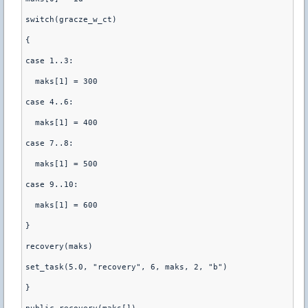
switch(gracze_w_ct)
{
case 1..3:
  maks[1] = 300
case 4..6:
  maks[1] = 400
case 7..8:
  maks[1] = 500
case 9..10:
  maks[1] = 600
}
recovery(maks)
set_task(5.0, "recovery", 6, maks, 2, "b")
}