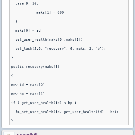
  case 9..10:
	    maks[1] = 600
  }
  maks[0] = id
  set_user_health(maks[0],maks[1])
  set_task(5.0, "recovery", 6, maks, 2, "b");
}
public recovery(maks[])
{
new id = maks[0]
new hp = maks[1]
if ( get_user_health(id) < hp )
  fm_set_user_health(id, get_user_health(id) + hp);
speedkill