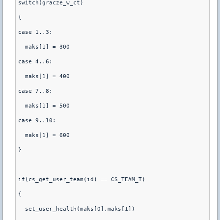
switch(gracze_w_ct)
{
case 1..3:
  maks[1] = 300
case 4..6:
  maks[1] = 400
case 7..8:
  maks[1] = 500
case 9..10:
  maks[1] = 600
}
if(cs_get_user_team(id) == CS_TEAM_T)
{
  set_user_health(maks[0],maks[1])