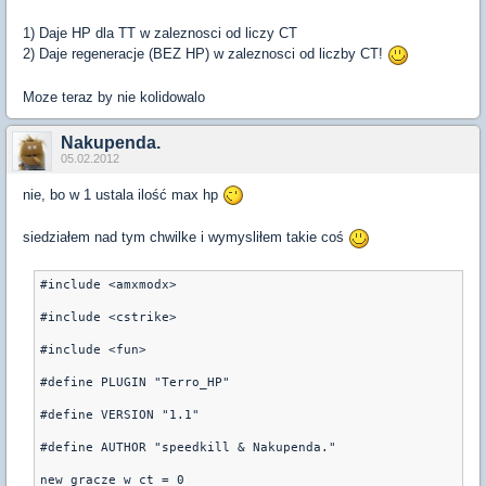
1) Daje HP dla TT w zaleznosci od liczy CT
2) Daje regeneracje (BEZ HP) w zaleznosci od liczby CT!
Moze teraz by nie kolidowalo
Nakupenda.
05.02.2012
nie, bo w 1 ustala ilość max hp
siedziałem nad tym chwilke i wymysliłem takie coś
#include <amxmodx>
#include <cstrike>
#include <fun>
#define PLUGIN "Terro_HP"
#define VERSION "1.1"
#define AUTHOR "speedkill & Nakupenda."
new gracze_w_ct = 0