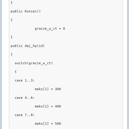
}
public Koniec()
{
	    gracze_w_ct = 0
}
public daj_hp(id)
{
  switch(gracze_w_ct)
  {
  case 1..3:
	    maks[1] = 300
  case 4..6:
	    maks[1] = 400
  case 7..8:
	    maks[1] = 500