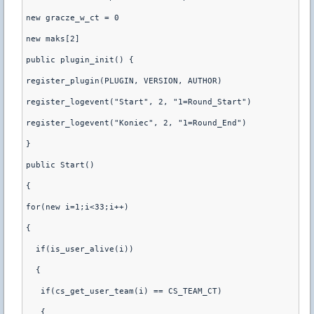
new gracze_w_ct = 0
new maks[2]
public plugin_init() {
register_plugin(PLUGIN, VERSION, AUTHOR)
register_logevent("Start", 2, "1=Round_Start")
register_logevent("Koniec", 2, "1=Round_End")
}
public Start()
{
for(new i=1;i<33;i++)
{
  if(is_user_alive(i))
  {
   if(cs_get_user_team(i) == CS_TEAM_CT)
   {