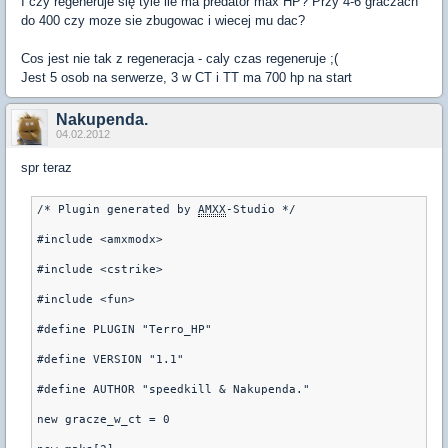
I czy regeneruje się tyle ile ma predator max HP? Przy 4-6 graczach
do 400 czy moze sie zbugowac i wiecej mu dac?
Cos jest nie tak z regeneracja - caly czas regeneruje ;(
Jest 5 osob na serwerze, 3 w CT i TT ma 700 hp na start
Nakupenda.
04.02.2012
spr teraz
/* Plugin generated by 
AMXX
-Studio */
#include <amxmodx>
#include <cstrike>
#include <fun>
#define PLUGIN "Terro_HP"
#define VERSION "1.1"
#define AUTHOR "speedkill & Nakupenda."
new gracze_w_ct = 0