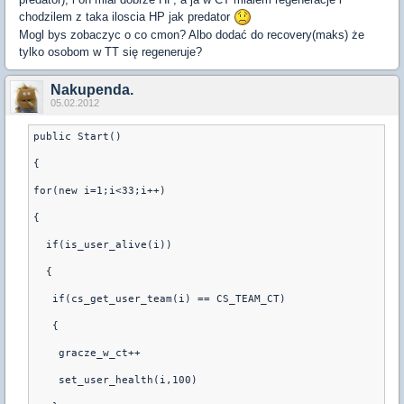
chodzilem z taka iloscia HP jak predator
Mogl bys zobaczyc o co cmon? Albo dodać do recovery(maks) że
tylko osobom w TT się regeneruje?
Nakupenda.
05.02.2012
public Start()
{
for(new i=1;i<33;i++)
{
  if(is_user_alive(i))
  {
   if(cs_get_user_team(i) == CS_TEAM_CT)
   {
    gracze_w_ct++
    set_user_health(i,100)