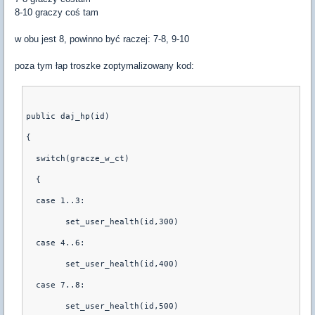
8-10 graczy coś tam
w obu jest 8, powinno być raczej: 7-8, 9-10
poza tym łap troszke zoptymalizowany kod:
public daj_hp(id)
{
  switch(gracze_w_ct)
  {
  case 1..3:
	set_user_health(id,300)
  case 4..6:
	set_user_health(id,400)
  case 7..8:
	set_user_health(id,500)