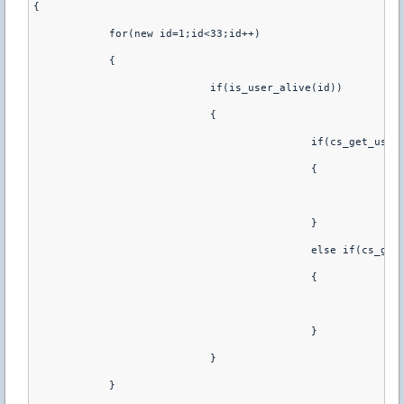
{
	    for(new id=1;id<33;id++)
	    {
			    if(is_user_alive(id))
			    {
					    if(cs_get_u
					    {
			
					    }
					    else if(cs_
					    {
			
					    }
			    }
	    }