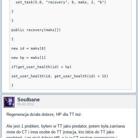
  set_task(5.0, "recovery", 6, maks, 2, "b")
}
}
public recovery(maks[])
{
new id = maks[0]
new hp = maks[1]
if(get_user_health(id) < hp)
set_user_health(id, get_user_health(id) + 15)
Soulbane
05.02.2012
Regeneracja działa dobrze, HP dla TT też.
Ale jest 1 problem, byłem w TT jako predator, potem była zamiana
mnie do CT i inna osobe do TT (rotacja, kto idzie do TT jako
predator), i on mial dobrze HP, a ja w CT mialem regeneracje i