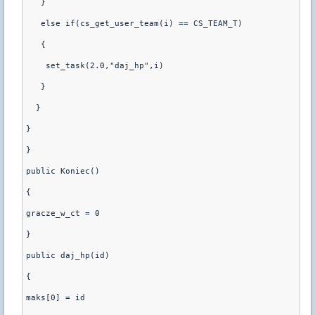
   }
   else if(cs_get_user_team(i) == CS_TEAM_T)
   {
    set_task(2.0,"daj_hp",i)
   }
  }
}
}
public Koniec()
{
gracze_w_ct = 0
}
public daj_hp(id)
{
maks[0] = id