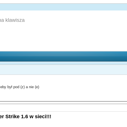
a klawisza
by był pod (z) a nie (e)
 Strike 1.6 w sieci!!!