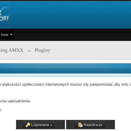
Inne
pting AMXX
→
Pluginy
 większości społeczności internetowych musisz się zarejestrować aby móc od
zne uaktualnienia
h