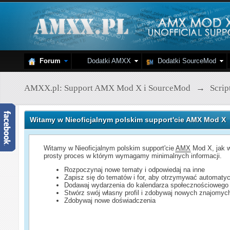
Forum
Dodatki AMXX
Dodatki SourceMod
AMXX.pl: Support AMX Mod X i SourceMod
→
Scri
Witamy w Nieoficjalnym polskim support'cie AMX Mod X
Witamy w Nieoficjalnym polskim support'cie
AMX
Mod X, jak w
prosty proces w którym wymagamy minimalnych informacji.
Rozpoczynaj nowe tematy i odpowiedaj na inne
Zapisz się do tematów i for, aby otrzymywać automatyc
Dodawaj wydarzenia do kalendarza społecznościowego
Stwórz swój własny profil i zdobywaj nowych znajomyc
Zdobywaj nowe doświadczenia