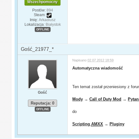
Wszechpomocny
Postów:
894
Steam:
Imię:
Arkadiusz
Lokalizacja:
Białystok
OFFLINE
Gość_21977_*
Napisano
02.07.2012 18:59
Automatyczna wiadomość
Ten temat został przeniesiony z for
Gość
Mody
→
Call of Duty Mod
→
Pytan
Reputacja: 0
OFFLINE
do
Scripting
AMXX
→
Pluginy