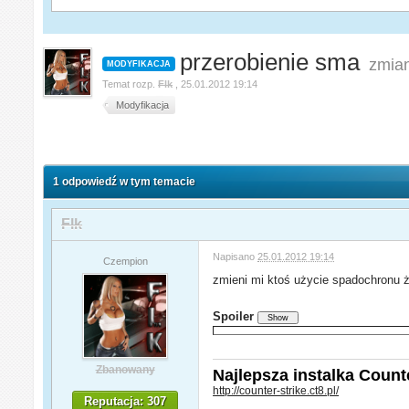
przerobienie sma
zmian
MODYFIKACJA
Temat rozp.
Flk
,
25.01.2012 19:14
Modyfikacja
1 odpowiedź w tym temacie
Flk
Napisano
25.01.2012 19:14
Czempion
zmieni mi ktoś użycie spadochronu że
Spoiler
Zbanowany
Najlepsza instalka Counter
http://counter-strike.ct8.pl/
Reputacja: 307