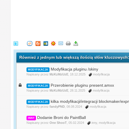
Również z jednym lub większą ilością słów kluczowych
Modyfikacja pluginu /skiny
MODYFIKACJA
Napisany przez
MzKzMzUzE
, 18.12.2025
modyfikacja
Przerobienie pluginu present.amxx
MODYFIKACJA
Napisany przez
MzKzMzUzE
, 28.11.2025
modyfikacja
kilka modyfikacji/integracji blockmaker/ex
MODYFIKACJA
Napisany przez
fandyPND
, 08.08.2024
modyfikacja
Dodanie Broni do PaintBall
INNY
Napisany przez
One ShooT
, 05.02.2024
inny
,
modyfikacja