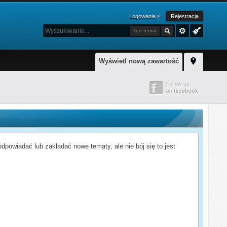
Logowanie »
Rejestracja
Ten temat
Wyświetl nową zawartość
powiadać lub zakładać nowe tematy, ale nie bój się to jest