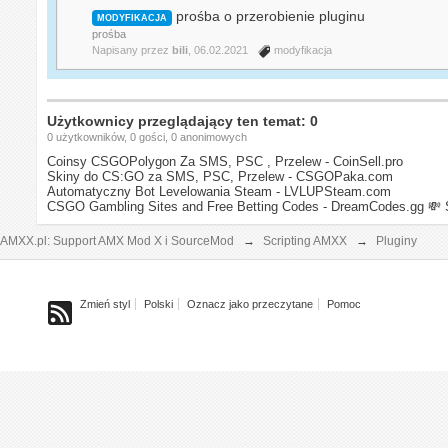
prośba o przerobienie pluginu
MODYFIKACJA
prośba
Napisany przez
bili
, 06.02.2021
modyfikacja
Użytkownicy przeglądający ten temat: 0
0 użytkowników, 0 gości, 0 anonimowych
Coinsy CSGOPolygon Za SMS, PSC , Przelew - CoinSell.pro
Skiny do CS:GO za SMS, PSC, Przelew - CSGOPaka.com
Automatyczny Bot Levelowania Steam - LVLUPSteam.com
CSGO Gambling Sites and Free Betting Codes - DreamCodes.gg
💸 
AMXX.pl: Support AMX Mod X i SourceMod
→
Scripting AMXX
→
Pluginy
Zmień styl
Polski
Oznacz jako przeczytane
Pomoc