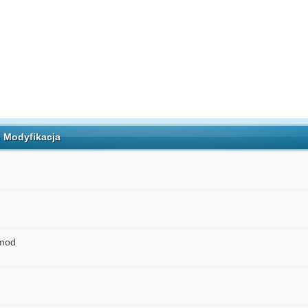
: Modyfikacja
pmod