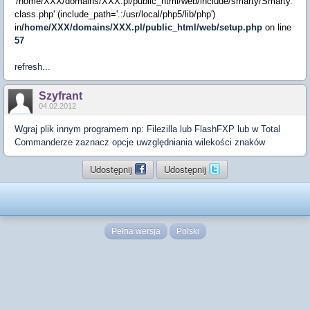
'/home/XXX/domains/XXX.pl/public_html/web/include/smarty/Smarty.
class.php' (include_path='.:/usr/local/php5/lib/php')
in
/home/XXX/domains/XXX.pl/public_html/web/setup.php
on line
57
refresh...
Szyfrant
04.02.2012
Wgraj plik innym programem np: Filezilla lub FlashFXP lub w Total
Commanderze zaznacz opcje uwzględniania wilekości znaków
Udostępnij
Udostępnij
Pełna wersja
Polski