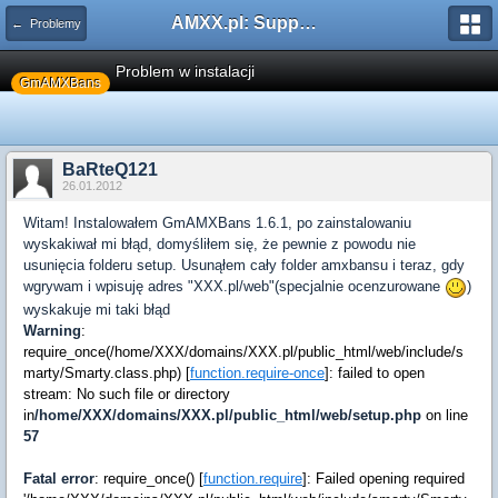
AMXX.pl: Support AMX Mod X i SourceMod
← Problemy
Problem w instalacji
GmAMXBans
BaRteQ121
26.01.2012
Witam! Instalowałem GmAMXBans 1.6.1, po zainstalowaniu
wyskakiwał mi błąd, domyśliłem się, że pewnie z powodu nie
usunięcia folderu setup. Usunąłem cały folder amxbansu i teraz, gdy
wgrywam i wpisuję adres "XXX.pl/web"(specjalnie ocenzurowane
)
wyskakuje mi taki błąd
Warning
:
require_once(/home/XXX/domains/XXX.pl/public_html/web/include/s
marty/Smarty.class.php) [
function.require-once
]: failed to open
stream: No such file or directory
in
/home/XXX/domains/XXX.pl/public_html/web/setup.php
on line
57
Fatal error
: require_once() [
function.require
]: Failed opening required