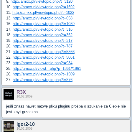
9.
http://amxx.pl/viewtopic.php?t=3120
10.
http://amxx.pl/viewtopic.php?t=1592
11.
http://amxx.pl/viewtopic.php?t=1022
13.
http://amxx.pl/viewtopic.php?t=658
16.
http://amxx.pl/viewtopic.php?t=1089
17.
http://amxx.pl/viewtopic.php?t=316
18.
http://amxx.pl/viewtopic.php?t=352
19.
http://amxx.pl/viewtopic.php?t=317
20.
http://amxx.pl/viewtopic.php?t=787
21.
http://amxx.pl/viewtopic.php?t=5866
22.
http://amxx.pl/viewtopic.php?t=5061
23.
http://amxx.pl/viewtopic.php?t=934
25.
http://amxx.pl/viewt...php?p=1861#1861
26.
http://amxx.pl/viewtopic.php?t=1509
27.
http://amxx.pl/viewtopic.php?t=876
R3X
10.02.2009
jeśli znasz nawet nazwę pliku pluginu prośba o szukanie za Ciebie nie
jest zbyt grzeczna
igor2-10
10.02.2009