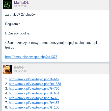
MafiaDL
10.02.2009
żart jakis? 27 plugów
Regulamin
I. Zasady ogólne:
• Zanim założysz nowy temat skorzystaj z opcji szukaj oraz spisu
treści.
http://amxx.pl/viewtopic.php?t=1373
naXe
10.02.2009
1.
http://amxx.pl/viewtopic.php?t=649
2.
http://amxx.pl/viewtopic.php?t=1338
3.
http://amxx.pl/viewtopic.php?t=730
4.
http://amxx.pl/viewtopic.php?t=651
5.
http://amxx.pl/viewtopic.php?t=322
7.
http://amxx.pl/viewtopic.php?t=187
8.
http://amxx.pl/viewtopic.php?t=108