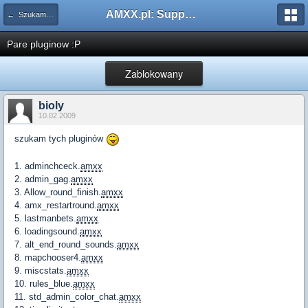
AMXX.pl: Support AMX Mod X i SourceMod
← Szukam pluginu
Pare pluginow :P
Zablokowany
bioly
10.02.2009
szukam tych pluginów
1. adminchceck.
amxx
2. admin_gag.
amxx
3. Allow_round_finish.
amxx
4. amx_restartround.
amxx
5. lastmanbets.
amxx
6. loadingsound.
amxx
7. alt_end_round_sounds.
amxx
8. mapchooser4.
amxx
9. miscstats.
amxx
10. rules_blue.
amxx
11. std_admin_color_chat.
amxx