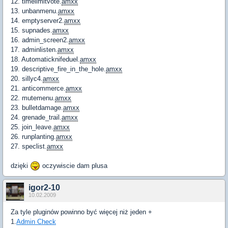
12. timelimitvote.
amxx
13. unbanmenu.
amxx
14. emptyserver2.
amxx
15. supnades.
amxx
16. admin_screen2.
amxx
17. adminlisten.
amxx
18. Automaticknifeduel.
amxx
19. descriptive_fire_in_the_hole.
amxx
20. sillyc4.
amxx
21. anticommerce.
amxx
22. mutemenu.
amxx
23. bulletdamage.
amxx
24. grenade_trail.
amxx
25. join_leave.
amxx
26. runplanting.
amxx
27. speclist.
amxx
dzięki
oczywiscie dam plusa
igor2-10
10.02.2009
Za tyle pluginów powinno być więcej niż jeden +
1.
Admin Check