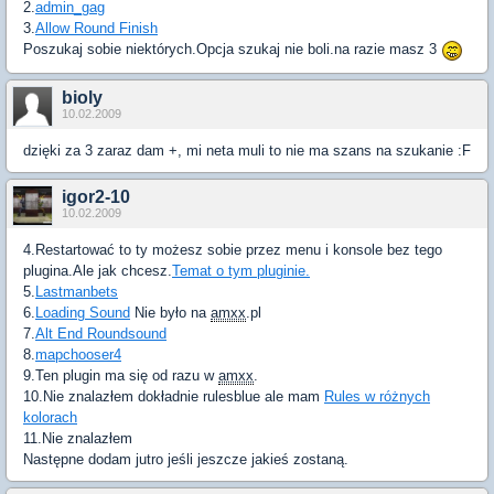
2.
admin_gag
3.
Allow Round Finish
Poszukaj sobie niektórych.Opcja szukaj nie boli.na razie masz 3
bioly
10.02.2009
dzięki za 3 zaraz dam +, mi neta muli to nie ma szans na szukanie :F
igor2-10
10.02.2009
4.Restartować to ty możesz sobie przez menu i konsole bez tego
plugina.Ale jak chcesz.
Temat o tym pluginie.
5.
Lastmanbets
6.
Loading Sound
Nie było na
amxx
.pl
7.
Alt End Roundsound
8.
mapchooser4
9.Ten plugin ma się od razu w
amxx
.
10.Nie znalazłem dokładnie rulesblue ale mam
Rules w różnych
kolorach
11.Nie znalazłem
Następne dodam jutro jeśli jeszcze jakieś zostaną.