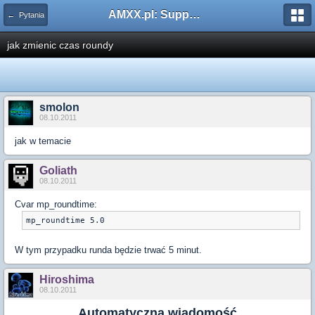
AMXX.pl: Support AMX Mod X i SourceMod
← Pytania
jak zmienic czas roundy
smolon
08.10.2011
jak w temacie
Goliath
08.10.2011
Cvar mp_roundtime:
W tym przypadku runda będzie trwać 5 minut.
Hiroshima
08.10.2011
Automatyczna wiadomość