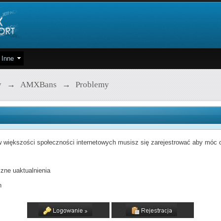
Inne
y
→
AMXBans
→
Problemy
 większości społeczności internetowych musisz się zarejestrować aby móc od
zne uaktualnienia
h