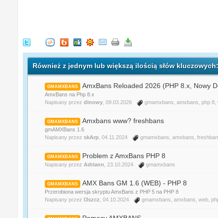
Również z jednym lub większą ilością słów kluczowy
AmxBans Reloaded 2026 (PHP 8.x, Nowy De
GMAMXBANS
AmxBans na Php 8.x
Napisany przez
dinowy
, 09.03.2026
gmamxbans
,
amxbans
,
php 8
,
Amxbans www? freshbans
GMAMXBANS
gmAMXBans 1.6
Napisany przez
skArp
, 04.11.2024
gmamxbans
,
amxbans
,
freshba
Problem z AmxBans PHP 8
GMAMXBANS
Napisany przez
Adriann
, 23.10.2024
gmamxbans
AMX Bans GM 1.6 (WEB) - PHP 8
GMAMXBANS
Przerobiona wersja skryptu AmxBans z PHP 5 na PHP 8
Napisany przez
l3szcz
, 04.10.2024
gmamxbans
,
amxbans
,
web
,
ph
Pomocy AMXBANS