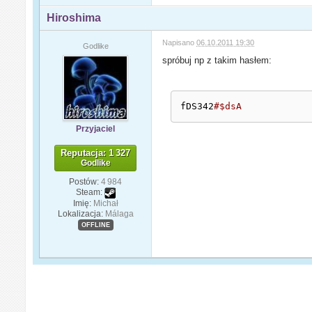
Hiroshima
Napisano
06.10.2011 19:30
Godlike
spróbuj np z takim hasłem:
fDS342
#$dsA
Przyjaciel
Reputacja: 1 327
Godlike
Postów:
4 984
Steam:
Imię:
Michał
Lokalizacja:
Málaga
OFFLINE