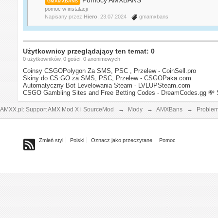
GMAMXBANS
pomoc w instalacji
Napisany przez
Hiero
, 23.07.2024
gmamxbans
Użytkownicy przeglądający ten temat: 0
0 użytkowników, 0 gości, 0 anonimowych
Coinsy CSGOPolygon Za SMS, PSC , Przelew - CoinSell.pro
Skiny do CS:GO za SMS, PSC, Przelew - CSGOPaka.com
Automatyczny Bot Levelowania Steam - LVLUPSteam.com
CSGO Gambling Sites and Free Betting Codes - DreamCodes.gg
💸 
AMXX.pl: Support AMX Mod X i SourceMod
→
Mody
→
AMXBans
→
Proble
Zmień styl
Polski
Oznacz jako przeczytane
Pomoc