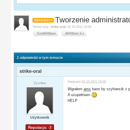
Tworzenie administrato
GMAMXBANS
Temat rozp.
strike-oral
,
02.10.2011 19:00
GmAMXBans
AMXBans 6.x
2 odpowiedzi w tym temacie
strike-oral
Napisano
02.10.2011 19:00
Życzliwy
Wgrałem
amx
bans by szyfrancik z p
A uzupełniam
HELP
Użytkownik
Reputacja: -3