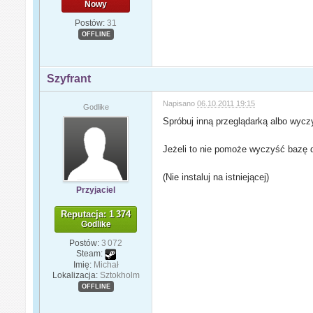
Nowy
Postów:
31
OFFLINE
Szyfrant
Napisano
06.10.2011 19:15
Godlike
Spróbuj inną przeglądarką albo wycz
Jeżeli to nie pomoże wyczyść bazę d
(Nie instaluj na istniejącej)
Przyjaciel
Reputacja: 1 374
Godlike
Postów:
3 072
Steam:
Imię:
Michał
Lokalizacja:
Sztokholm
OFFLINE