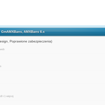
ch: GmAMXBans, AMXBans 6.x
sign, Poprawione zabezpieczenia)
web
ns
p8
i 1 więcej