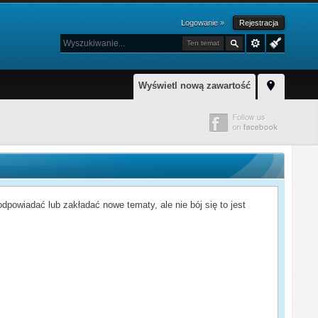
Logowanie »
Rejestracja
Ten temat
Wyświetl nową zawartość
powiadać lub zakładać nowe tematy, ale nie bój się to jest