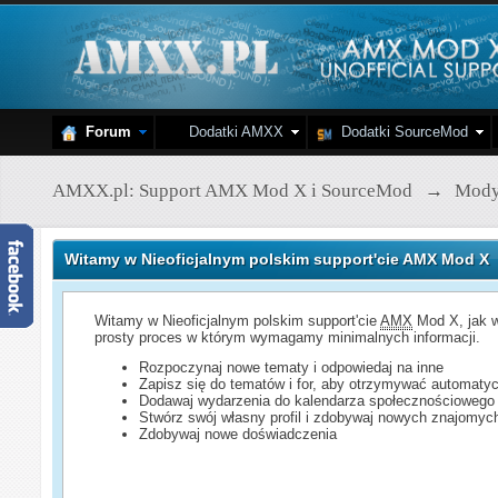
Forum
Dodatki AMXX
Dodatki SourceMod
AMXX.pl: Support AMX Mod X i SourceMod
→
Mod
Witamy w Nieoficjalnym polskim support'cie AMX Mod X
Witamy w Nieoficjalnym polskim support'cie
AMX
Mod X, jak w
prosty proces w którym wymagamy minimalnych informacji.
Rozpoczynaj nowe tematy i odpowiedaj na inne
Zapisz się do tematów i for, aby otrzymywać automatyc
Dodawaj wydarzenia do kalendarza społecznościowego
Stwórz swój własny profil i zdobywaj nowych znajomyc
Zdobywaj nowe doświadczenia