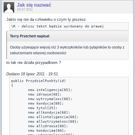
Jak się nazwać
18.07.2011
Jakto się nie da człowieku o czym ty piszesz.
\R - dalszy tekst będzie wyrównany do prawej
Terry Pratchett napisał
Osoby używające więcej niż 3 wykrzykników lub pytajników to osoby z
zaburzeniami własnej osobowości
to tak nie działa przypadkiem ?
Dodano 18 lipiec 2011 - 19:51:
public PrzydzielPunkty(id)

{

	new inteligencja[65];

	new zdrowie[60];

	new wytrzymalosc[60];

	new kondycja[60];

	new tytul[25];

	new allkondycja[60];

	new allinteligencja[60];

	new allwytrzymalosc[60];

	new allzdrowie[60];

	new kondycjaa[60];
