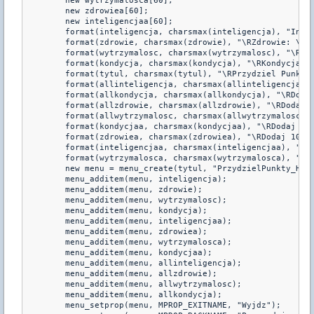
	new wytrzymalosca[60];

	new zdrowiea[60];

	new inteligencjaa[60];

	format(inteligencja, charsmax(inteligencja), "Inteligencja: \r%i \y(Zwieksza sile perkow i umiejetnosci klasy)", PobierzInteligencje(id, 1, 1, 1));

	format(zdrowie, charsmax(zdrowie), "\RZdrowie: \r%i \y(Zwieksza zdrowie)", PobierzZdrowie(id, 1, 1, 1));

	format(wytrzymalosc, charsmax(wytrzymalosc), "\RWytrzymalosc: \r%i \y(Zmniejsza obrazenia)", PobierzWytrzymalosc(id, 1, 1, 1));

	format(kondycja, charsmax(kondycja), "\RKondycja: \r%i \y(Zwieksza tempo chodu)", PobierzKondycje(id, 1, 1, 1));

	format(tytul, charsmax(tytul), "\RPrzydziel Punkty(%i):", punkty_gracza[id]);

	format(allinteligencja, charsmax(allinteligencja), "\RDodaj wszystko w inteligencje");

	format(allkondycja, charsmax(allkondycja), "\RDodaj wszystko w kondycje");

	format(allzdrowie, charsmax(allzdrowie), "\RDodaj wszystko w zdrowie");

	format(allwytrzymalosc, charsmax(allwytrzymalosc), "\RDodaj wszystko w wytrzymalosc");

	format(kondycjaa, charsmax(kondycjaa), "\RDodaj 10 punktow w kondycje");

	format(zdrowiea, charsmax(zdrowiea), "\RDodaj 10 punktow w zdrowie");

	format(inteligencjaa, charsmax(inteligencjaa), "\RDodaj 10 punktow w inteligencje");

	format(wytrzymalosca, charsmax(wytrzymalosca), "\RDodaj 10 punktow w wytrzymalosc");

	new menu = menu_create(tytul, "PrzydzielPunkty_Handler");

	menu_additem(menu, inteligencja);

	menu_additem(menu, zdrowie);

	menu_additem(menu, wytrzymalosc);

	menu_additem(menu, kondycja);

	menu_additem(menu, inteligencjaa);

	menu_additem(menu, zdrowiea);

	menu_additem(menu, wytrzymalosca);

	menu_additem(menu, kondycjaa);

	menu_additem(menu, allinteligencja);

	menu_additem(menu, allzdrowie);

	menu_additem(menu, allwytrzymalosc);

	menu_additem(menu, allkondycja);

	menu_setprop(menu, MPROP_EXITNAME, "Wyjdz");
