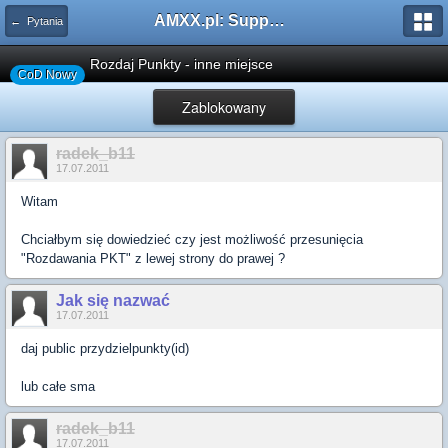
AMXX.pl: Support AMX Mod X i SourceMod
← Pytania
Rozdaj Punkty - inne miejsce
CoD Nowy
Zablokowany
radek_b11
17.07.2011
Witam
Chciałbym się dowiedzieć czy jest możliwość przesunięcia
"Rozdawania PKT" z lewej strony do prawej ?
Jak się nazwać
17.07.2011
daj public przydzielpunkty(id)
lub całe sma
radek_b11
17.07.2011