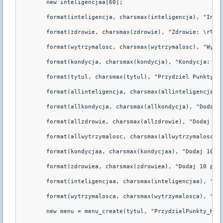
	new inteligencjaa[60];

	format(inteligencja, charsmax(inteligencja), "Inteligencja: \r%i \y(Zwieksza sile perkow i umiejetnosci klasy)", PobierzInteligencje(id, 1, 1, 1));

	format(zdrowie, charsmax(zdrowie), "Zdrowie: \r%i \y(Zwieksza zdrowie)", PobierzZdrowie(id, 1, 1, 1));

	format(wytrzymalosc, charsmax(wytrzymalosc), "Wytrzymalosc: \r%i \y(Zmniejsza obrazenia)", PobierzWytrzymalosc(id, 1, 1, 1));

	format(kondycja, charsmax(kondycja), "Kondycja: \r%i \y(Zwieksza tempo chodu)", PobierzKondycje(id, 1, 1, 1));

	format(tytul, charsmax(tytul), "Przydziel Punkty(%i):", punkty_gracza[id]);

	format(allinteligencja, charsmax(allinteligencja), "Dodaj wszystko w inteligencje");

	format(allkondycja, charsmax(allkondycja), "Dodaj wszystko w kondycje");

	format(allzdrowie, charsmax(allzdrowie), "Dodaj wszystko w zdrowie");

	format(allwytrzymalosc, charsmax(allwytrzymalosc), "Dodaj wszystko w wytrzymalosc");

	format(kondycjaa, charsmax(kondycjaa), "Dodaj 10 punktow w kondycje");

	format(zdrowiea, charsmax(zdrowiea), "Dodaj 10 punktow w zdrowie");

	format(inteligencjaa, charsmax(inteligencjaa), "Dodaj 10 punktow w inteligencje");

	format(wytrzymalosca, charsmax(wytrzymalosca), "Dodaj 10 punktow w wytrzymalosc");

	new menu = menu_create(tytul, "PrzydzielPunkty_Handler");
