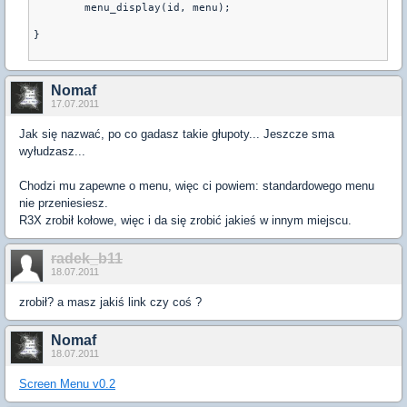
	menu_display(id, menu);

}

Nomaf
17.07.2011
Jak się nazwać, po co gadasz takie głupoty... Jeszcze sma
wyłudzasz...
Chodzi mu zapewne o menu, więc ci powiem: standardowego menu
nie przeniesiesz.
R3X zrobił kołowe, więc i da się zrobić jakieś w innym miejscu.
radek_b11
18.07.2011
zrobił? a masz jakiś link czy coś ?
Nomaf
18.07.2011
Screen Menu v0.2