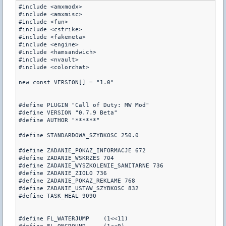
#include <amxmodx>

#include <amxmisc>

#include <fun>

#include <cstrike>

#include <fakemeta>

#include <engine>

#include <hamsandwich>

#include <nvault>

#include <colorchat>

new const VERSION[] = "1.0"

#define PLUGIN "Call of Duty: MW Mod"

#define VERSION "0.7.9 Beta"

#define AUTHOR "******"

#define STANDARDOWA_SZYBKOSC 250.0

#define ZADANIE_POKAZ_INFORMACJE 672

#define ZADANIE_WSKRZES 704

#define ZADANIE_WYSZKOLENIE_SANITARNE 736

#define ZADANIE_ZIOLO 736

#define ZADANIE_POKAZ_REKLAME 768

#define ZADANIE_USTAW_SZYBKOSC 832

#define TASK_HEAL 9090

#define	FL_WATERJUMP	(1<<11)
