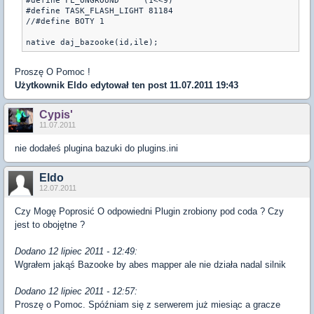
#define	FL_ONGROUND	(1<<9)

#define TASK_FLASH_LIGHT 81184

//#define BOTY 1

native daj_bazooke(id,ile);
Proszę O Pomoc !
Użytkownik
Eldo
edytował ten post 11.07.2011 19:43
Cypis'
11.07.2011
nie dodałeś plugina bazuki do plugins.ini
Eldo
12.07.2011
Czy Mogę Poprosić O odpowiedni Plugin zrobiony pod coda ? Czy
jest to obojętne ?
Dodano 12 lipiec 2011 - 12:49:
Wgrałem jakąś Bazooke by abes mapper ale nie działa nadal silnik
Dodano 12 lipiec 2011 - 12:57:
Proszę o Pomoc. Spóźniam się z serwerem już miesiąc a gracze