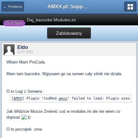
AMXX.pl: Support AMX Mod X i SourceMod
← Problemy
Daj_bazooke Modules.ini
CoD Stary
Zablokowany
Eldo
11.07.2011
Witam Mam ProCoda.
Mam tam bazooke. Wgrywam go na serwer cały silnik nie działa.
O to Logi z Serwera :
[
AMXX
] Plugin "CodMod.
amxx
" failed to load: Plugin uses an
Jak Widzicie Musze Zmienić coś w modules.ini ale nie wiem co
dopisać
O to początek .sma