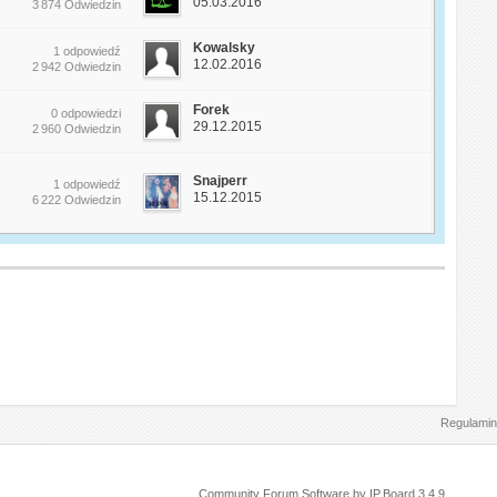
05.03.2016
3 874 Odwiedzin
Kowalsky
1 odpowiedź
12.02.2016
2 942 Odwiedzin
Forek
0 odpowiedzi
29.12.2015
2 960 Odwiedzin
Snajperr
1 odpowiedź
15.12.2015
6 222 Odwiedzin
Regulamin
Community Forum Software by IP.Board 3.4.9