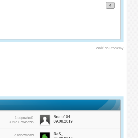
0
Wróć do Problemy
Bruno104
1 odpowiedź
09.08.2019
3 792 Odwiedzin
RaS_
2 odpowiedzi