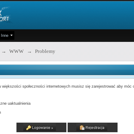
Inne
→
WWW
→
Problemy
 większości społeczności internetowych musisz się zarejestrować aby móc od
zne uaktualnienia
h