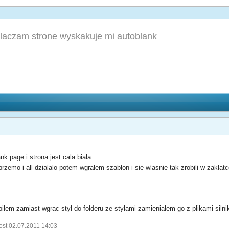
wlaczam strone wyskakuje mi autoblank
k page i strona jest cala biala
zemo i all dzialalo potem wgralem szablon i sie wlasnie tak zrobili w zaklatc
lem zamiast wgrac styl do folderu ze stylami zamienialem go z plikami silni
ost 02.07.2011 14:03