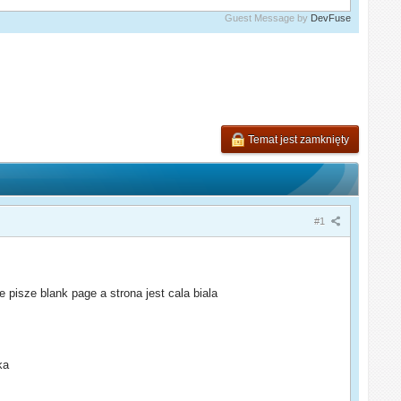
Guest Message by
DevFuse
Temat jest zamknięty
#1
e pisze blank page a strona jest cala biala
ka