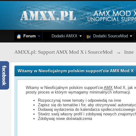
Forum
Dodatki AMXX
Dodatki SourceMod
AMXX.pl: Support AMX Mod X i SourceMod
→
Inne
Witamy w Nieoficjalnym polskim support'cie AMX Mod X
Witamy w Nieoficjalnym polskim support'cie
AMX
Mod X, jak w
prosty proces w którym wymagamy minimalnych informacji.
Rozpoczynaj nowe tematy i odpowiedaj na inne
Zapisz się do tematów i for, aby otrzymywać automatyc
Dodawaj wydarzenia do kalendarza społecznościowego
Stwórz swój własny profil i zdobywaj nowych znajomyc
Zdobywaj nowe doświadczenia