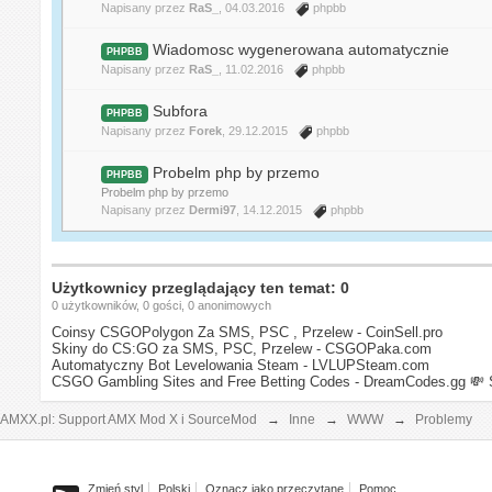
Napisany przez
RaS_
, 04.03.2016
phpbb
Wiadomosc wygenerowana automatycznie
PHPBB
Napisany przez
RaS_
, 11.02.2016
phpbb
Subfora
PHPBB
Napisany przez
Forek
, 29.12.2015
phpbb
Probelm php by przemo
PHPBB
Probelm php by przemo
Napisany przez
Dermi97
, 14.12.2015
phpbb
Użytkownicy przeglądający ten temat: 0
0 użytkowników, 0 gości, 0 anonimowych
Coinsy CSGOPolygon Za SMS, PSC , Przelew - CoinSell.pro
Skiny do CS:GO za SMS, PSC, Przelew - CSGOPaka.com
Automatyczny Bot Levelowania Steam - LVLUPSteam.com
CSGO Gambling Sites and Free Betting Codes - DreamCodes.gg
💸 
AMXX.pl: Support AMX Mod X i SourceMod
→
Inne
→
WWW
→
Problemy
Zmień styl
Polski
Oznacz jako przeczytane
Pomoc