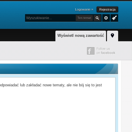
Logowanie »
Rejestracja
Ten temat
Wyświetl nową zawartość
powiadać lub zakładać nowe tematy, ale nie bój się to jest