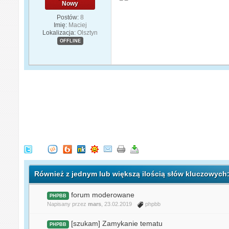
Nowy
Postów:
8
Imię:
Maciej
Lokalizacja:
Olsztyn
OFFLINE
Również z jednym lub większą ilością słów kluczowyc
forum moderowane
PHPBB
Napisany przez
mars
, 23.02.2019
phpbb
[szukam] Zamykanie tematu
PHPBB