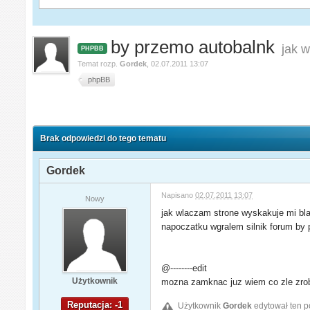
by przemo autobalnk
jak 
PHPBB
Temat rozp.
Gordek
,
02.07.2011 13:07
phpBB
Brak odpowiedzi do tego tematu
Gordek
Napisano
02.07.2011 13:07
Nowy
jak wlaczam strone wyskakuje mi blan
napoczatku wgralem silnik forum by pr
@--------edit
Użytkownik
mozna zamknac juz wiem co zle zrobi
Reputacja: -1
Użytkownik
Gordek
edytował ten p