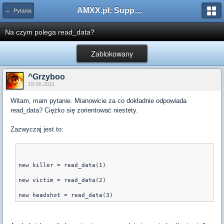
AMXX.pl: Support AMX Mod X i SourceMod
← Pytania
Na czym polega read_data?
Zablokowany
^Grzyboo
18.06.2011
Witam, mam pytanie. Mianowicie za co dokładnie odpowiada
read_data? Ciężko się zorientować niestety.
Zazwyczaj jest to:
new killer = read_data(1)
new victim = read_data(2)