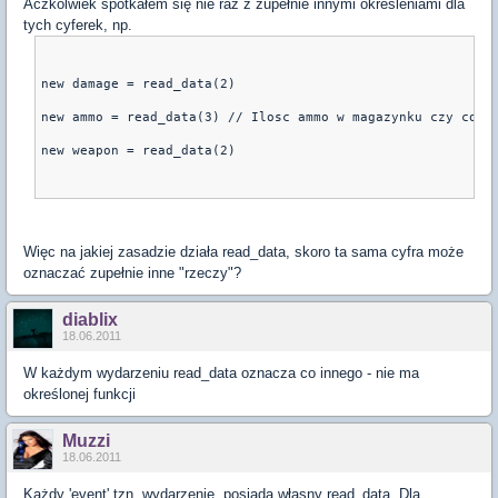
Aczkolwiek spotkałem się nie raz z zupełnie innymi określeniami dla
tych cyferek, np.
new damage = read_data(2)
new ammo = read_data(3) // Ilosc ammo w magazynku czy coś 
new weapon = read_data(2)
Więc na jakiej zasadzie działa read_data, skoro ta sama cyfra może
oznaczać zupełnie inne "rzeczy"?
diablix
18.06.2011
W każdym wydarzeniu read_data oznacza co innego - nie ma
określonej funkcji
Muzzi
18.06.2011
Każdy 'event' tzn. wydarzenie, posiada własny read_data. Dla