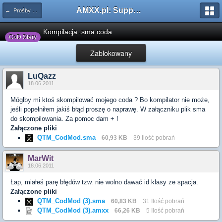
AMXX.pl: Support AMX Mod X i SourceMod
← Prośby o kompilacje pluginów / Problemy z kompilacją
Kompilacja .sma coda
CoD Stary
Zablokowany
LuQazz
18.06.2011
Mógłby mi ktoś skompilować mojego coda ? Bo kompilator nie może,
jeśli popełniłem jakiś błąd proszę o naprawę. W załączniku plik sma
do skompilowania. Za pomoc dam + !
Załączone pliki
QTM_CodMod.sma
60,93 KB
39 Ilość pobrań
MarWit
18.06.2011
Łap, miałeś parę błędów tzw. nie wolno dawać id klasy ze spacja.
Załączone pliki
QTM_CodMod (3).sma
60,83 KB
31 Ilość pobrań
QTM_CodMod (3).amxx
66,26 KB
5 Ilość pobrań