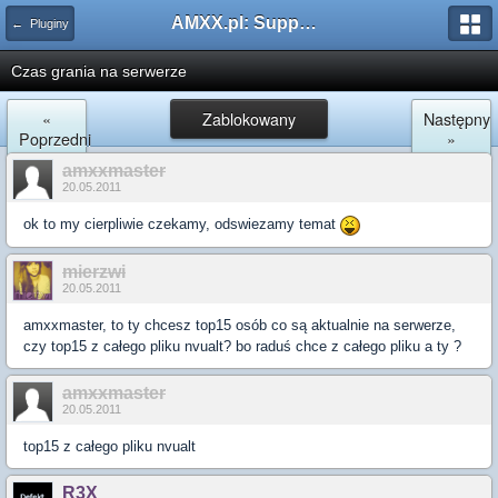
AMXX.pl: Support AMX Mod X i SourceMod
← Pluginy
Czas grania na serwerze
«
Zablokowany
Następny
Poprzedni
»
amxxmaster
20.05.2011
ok to my cierpliwie czekamy, odswiezamy temat
mierzwi
20.05.2011
amxxmaster, to ty chcesz top15 osób co są aktualnie na serwerze,
czy top15 z całego pliku nvualt? bo raduś chce z całego pliku a ty ?
amxxmaster
20.05.2011
top15 z całego pliku nvualt
R3X