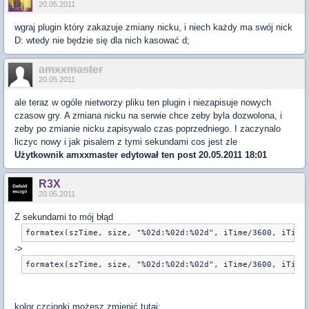
20.05.2011
wgraj plugin który zakazuje zmiany nicku, i niech każdy ma swój nick
D: wtedy nie będzie się dla nich kasować d;
amxxmaster
20.05.2011
ale teraz w ogóle nietworzy pliku ten plugin i niezapisuje nowych
czasow gry. A zmiana nicku na serwie chce zeby byla dozwolona, i
zeby po zmianie nicku zapisywalo czas poprzedniego. I zaczynalo
liczyc nowy i jak pisalem z tymi sekundami cos jest zle
Użytkownik
amxxmaster
edytował ten post 20.05.2011 18:01
R3X
20.05.2011
Z sekundami to mój błąd
formatex(szTime, size, "%02d:%02d:%02d", iTime/3600, iTime
->
formatex(szTime, size, "%02d:%02d:%02d", iTime/3600, iTime
kolor czcionki możesz zmienić tutaj: