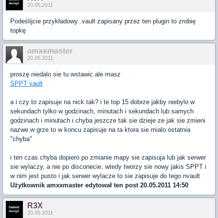
20.05.2011
Podeślijcie przykładowy .vault zapisany przez ten plugin to zrobię
topkę
amxxmaster
20.05.2011
proszę niedalo sie tu wstawic ale masz
SPPT vault
a i czy to zapisuje na nick tak? i te top 15 dobrze jakby niebylo w
sekundach tylko w godzinach, minutach i sekundach lub samych
godzinach i minutach i chyba jeszcze tak sie dzieje ze jak sie zmieni
nazwe w grze to w koncu zapisuje na ta ktora sie mialo ostatnia
"chyba"
i ten czas chyba dopiero po zmianie mapy sie zapisuja lub jak serwer
sie wylaczy, a nie po disconecie, wtedy tworzy sie nowy jakis SPPT i
w nim jest pusto i jak serwer wylacze to sie zapisuje do tego nvault
Użytkownik
amxxmaster
edytował ten post 20.05.2011 14:50
R3X
20.05.2011