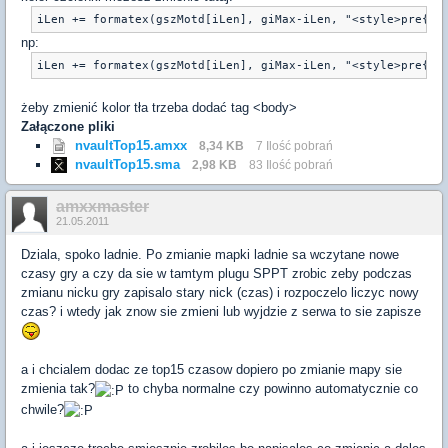
iLen += formatex(gszMotd[iLen], giMax-iLen, "<style>pre{ma
np:
iLen += formatex(gszMotd[iLen], giMax-iLen, "<style>pre{ma
żeby zmienić kolor tła trzeba dodać tag <body>
Załączone pliki
nvaultTop15.amxx
8,34 KB
7 Ilość pobrań
nvaultTop15.sma
2,98 KB
83 Ilość pobrań
amxxmaster
21.05.2011
Dziala, spoko ladnie. Po zmianie mapki ladnie sa wczytane nowe
czasy gry a czy da sie w tamtym plugu SPPT zrobic zeby podczas
zmianu nicku gry zapisalo stary nick (czas) i rozpoczelo liczyc nowy
czas? i wtedy jak znow sie zmieni lub wyjdzie z serwa to sie zapisze
a i chcialem dodac ze top15 czasow dopiero po zmianie mapy sie
zmienia tak?
to chyba normalne czy powinno automatycznie co
chwile?