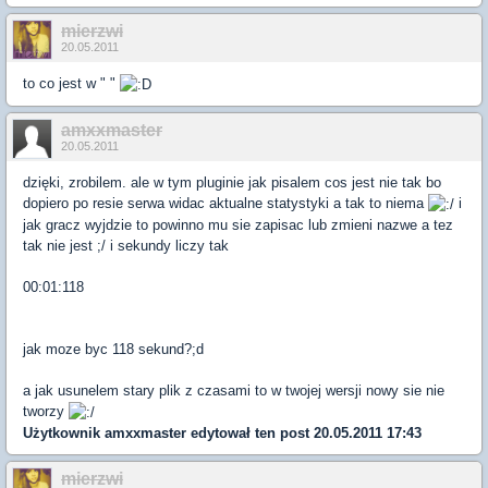
mierzwi
20.05.2011
to co jest w " "
amxxmaster
20.05.2011
dzięki, zrobilem. ale w tym pluginie jak pisalem cos jest nie tak bo
dopiero po resie serwa widac aktualne statystyki a tak to niema
i
jak gracz wyjdzie to powinno mu sie zapisac lub zmieni nazwe a tez
tak nie jest ;/ i sekundy liczy tak
00:01:118
jak moze byc 118 sekund?;d
a jak usunelem stary plik z czasami to w twojej wersji nowy sie nie
tworzy
Użytkownik
amxxmaster
edytował ten post 20.05.2011 17:43
mierzwi