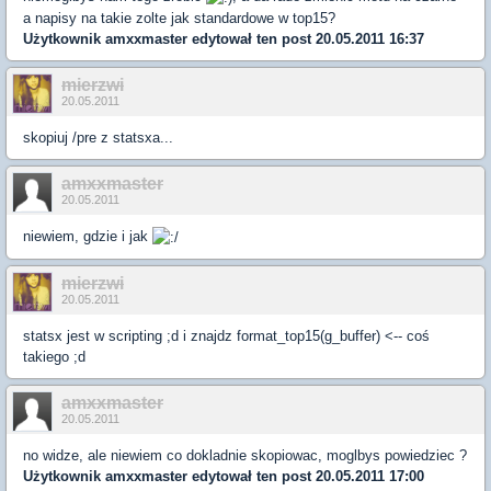
a napisy na takie zolte jak standardowe w top15?
Użytkownik
amxxmaster
edytował ten post 20.05.2011 16:37
mierzwi
20.05.2011
skopiuj /pre z statsxa...
amxxmaster
20.05.2011
niewiem, gdzie i jak
mierzwi
20.05.2011
statsx jest w scripting ;d i znajdz format_top15(g_buffer) <-- coś
takiego ;d
amxxmaster
20.05.2011
no widze, ale niewiem co dokladnie skopiowac, moglbys powiedziec ?
Użytkownik
amxxmaster
edytował ten post 20.05.2011 17:00