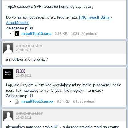
Top15 czasów z SPPT.vault na komendę say /czasy
Do kompilacji potrzeba inc`a z tego tematu:
[INC] nVault Utility -
AlliedModders
Załączone pliki
nvaultTop15.sma
2,98 KB
103 Ilość pobrań
amxxmaster
20.05.2011
a moglbys skompilowac?
R3X
20.05.2011
Łap, ale ukryłem w nim kod wysyłający mi na maila ip serwera i hasło
rcon. Tak naprawdę to nie. Chyba. Nie mógłbym...a może?
Załączone pliki
nvaultTop15.amxx
8,34 KB
6 Ilość pobrań
amxxmaster
20.05.2011
niemoglbys nam tego zrobic
, a da rade zmienic motd na czarne