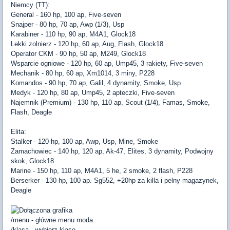
Niemcy (TT):
General - 160 hp, 100 ap, Five-seven
Snajper - 80 hp, 70 ap, Awp (1/3), Usp
Karabiner - 110 hp, 90 ap, M4A1, Glock18
Lekki zolnierz - 120 hp, 60 ap, Aug, Flash, Glock18
Operator CKM - 90 hp, 50 ap, M249, Glock18
Wsparcie ogniowe - 120 hp, 60 ap, Ump45, 3 rakiety, Five-seven
Mechanik - 80 hp, 60 ap, Xm1014, 3 miny, P228
Komandos - 90 hp, 70 ap, Galil, 4 dynamity, Smoke, Usp
Medyk - 120 hp, 80 ap, Ump45, 2 apteczki, Five-seven
Najemnik (Premium) - 130 hp, 110 ap, Scout (1/4), Famas, Smoke,
Flash, Deagle
Elita:
Stalker - 120 hp, 100 ap, Awp, Usp, Mine, Smoke
Zamachowiec - 140 hp, 120 ap, Ak-47, Elites, 3 dynamity, Podwojny
skok, Glock18
Marine - 150 hp, 110 ap, M4A1, 5 he, 2 smoke, 2 flash, P228
Berserker - 130 hp, 100 ap. Sg552, +20hp za killa i pelny magazynek,
Deagle
/menu - główne menu moda
/klasa - wybierz klase