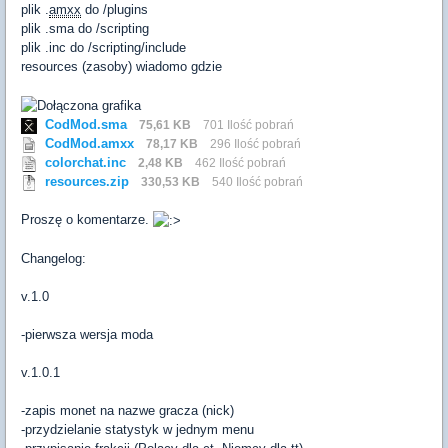
plik .
amxx
do /plugins
plik .sma do /scripting
plik .inc do /scripting/include
resources (zasoby) wiadomo gdzie
CodMod.sma
75,61 KB
701 Ilość pobrań
CodMod.amxx
78,17 KB
296 Ilość pobrań
colorchat.inc
2,48 KB
462 Ilość pobrań
resources.zip
330,53 KB
540 Ilość pobrań
Proszę o komentarze.
Changelog:
v.1.0
-pierwsza wersja moda
v.1.0.1
-zapis monet na nazwe gracza (nick)
-przydzielanie statystyk w jednym menu