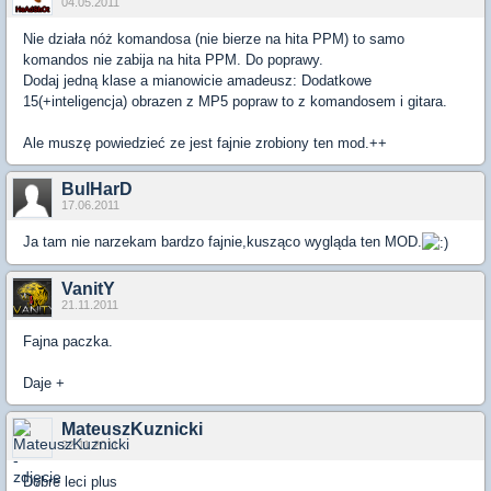
04.05.2011
Nie działa nóż komandosa (nie bierze na hita PPM) to samo
komandos nie zabija na hita PPM. Do poprawy.
Dodaj jedną klase a mianowicie amadeusz: Dodatkowe
15(+inteligencja) obrazen z MP5 popraw to z komandosem i gitara.
Ale muszę powiedzieć ze jest fajnie zrobiony ten mod.++
BulHarD
17.06.2011
Ja tam nie narzekam bardzo fajnie,kusząco wygląda ten MOD.
VanitY
21.11.2011
Fajna paczka.
Daje +
MateuszKuznicki
22.11.2011
Dobre leci plus