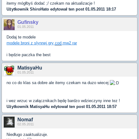
itemy mógłbyś dodać ;/ czekam na aktualizacje !
Użytkownik
ShiroHato
edytował ten post 01.05.2011 18:17
Gufinsky
01.05.2011
Dodaj te modele
modele broni z slynnej gry
cod
mw2 rar
i będzie paczka the best
MatisyaHu
01.05.2011
no co do klas sa dobre ale itemy czekam na duzo wiecej
i wez wrzuc w załącznikach będę bardzo wdzieczyny inne tez !
Użytkownik
MatisyaHu
edytował ten post 01.05.2011 18:57
Nomaf
02.05.2011
Niedługo zaaktualizuje.