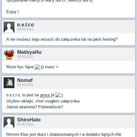
-przypisanie frakcji (Polacy dla ct, Niemcy dla tt)
Enjoy !
o.s.t.r.o
28.04.2011
A nie możesz tego wrzucić do załącznika lub na jakiś hosting?
MatisyaHu
28.04.2011
Może byc fajna
masz +
Nomaf
29.04.2011
o.s.t.r.o, to jest na
amxx
.pl
Użyłem wklejki, choć mogłem załącznika
Jakieś wrażenia? Pobieraliście?
ShiroHato
01.05.2011
Hmmm Klas jest dużo i zbalansowanych i w dodatku fajnych.Ale