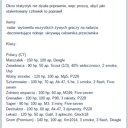
Okno statystyk nie działa poprawnie, więc proszę, abyś jaki
utalentowany człowiek to poprawił.
Itemy:
-radar: wyświetla wszystkich żywych graczy na radarze,
-dezorientujące noboje: ukrywają celownika przeciwnika
Klasy:
Polacy (CT):
Marszalek - 150 hp, 100 ap, Deagle
Zwiadowca - 90 hp, 50 ap, Scout (1/3), 40% widocznosci, 2 smoke,
Usp
Wolny strzelec - 120 hp, 100 ap, Mp5, P228
Szturmowiec - 100 hp, 70 ap, Ak-47, 5 he, 1 smoke, 2 flash, Five-
seven
Zolnierz wsparcia - 100 hp, 60 ap, M249, Five-seven
Grenadier - 100 hp, 100 ap, P90, 3 rakiety, P228
Saper - 90 hp, 100 ap, M3, 3 miny, Five-seven
Destruktor - 100 hp, 60 ap, Ak-47, 3 dynamity, P228
Lekarz - 120 hp, 50 ap, Galil, 3 apteczki, Glock18
Grom (Premium) - 140 hp, 100 ap, Xm1014, 3 smoke, 3 flash, Deagle