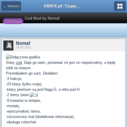
AMXX.pl: Support AMX Mod X i SourceMod
← Nowości
Cod Mod by Nomaf
CoD Stary
Nomaf
25.04.2011
Stary
cod
. Daje go wam, ponieważ mi jest on niepotrzebny, a będę
robił na nowym.
Przerabiałem go sam. Dodałem:
-3 frakcje,
-23 klasy (tylko moje),
-klasy premium są pod flagą G, a elita pod H,
-2 itemy (wow
)
-9 towarów w sklepie,
-monety,
-wytrzymałość itemu,
-rozszerzony hud (dodatkowe informacje),
-obsługa colorchat