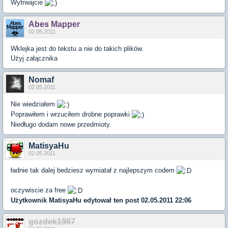
Wytrwajcie
Abes Mapper
02.05.2011
Wklejka jest do tekstu a nie do takich plików.
Użyj załącznika
Nomaf
02.05.2011
Nie wiedziałem
Poprawiłem i wrzuciłem drobne poprawki
Niedługo dodam nowe przedmioty.
MatisyaHu
02.05.2011
ładnie tak dalej bedziesz wymiatał z najlepszym codem
oczywiscie za free
Użytkownik
MatisyaHu
edytował ten post 02.05.2011 22:06
gozdek1987