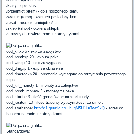
/klasy - opis klas
/przedmiot (/item) - opis noszonego itemu
/wyrzuc (/drop) - wyrzuca posiadany item
/reset - resetuje umiejętności
/sklep (/shop) - otwiera sklepik
/statystyki - otwiera motd ze statystykami
cod_killxp 5 - exp za zabójstwo
cod_bombxp 20 - exp za pake
cod_winxp 10 - exp za wygraną
cod_dmgxp 1 - exp za obrażenia
cod_dmgtoexp 20 - obrażenia wymagane do otrzymania powyższego
expa
cod_kill_monety 1 - monety za zabójstwo
cod_bomb_monety 3 - monety za pake
cod_starthe 3 - ilość granatów he na start rundy
cod_resitem 10 - ilość traconej wytrzymałości za śmierć
cod_statbanner
http://t1.gstatic.co...b_gM5U1LnTwzSkQ
- adres do
banneru na motd ze statystkami
Standardowa: