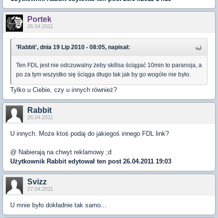
Portek
26.04.2011
'Rabbit', dnia 19 Lip 2010 - 08:05, napisał:
Ten FDL jest nie odczuwalny żeby skillsa ściągać 10min to paranoja, a
po za tym wszystko się ściąga długo tak jak by go wogóle nie było.
Tylko u Ciebie, czy u innych również?
Rabbit
26.04.2011
U innych. Może ktoś podaj do jakiegoś innego FDL link?
@ Nabierają na chwyt reklamowy ;d
Użytkownik
Rabbit
edytował ten post 26.04.2011 19:03
Svizz
27.04.2011
U mnie było dokładnie tak samo...