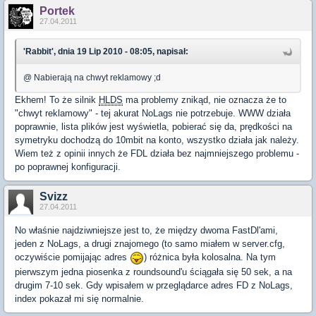
Portek
27.04.2011
'Rabbit', dnia 19 Lip 2010 - 08:05, napisał:
@ Nabierają na chwyt reklamowy ;d
Ekhem! To że silnik
HLDS
ma problemy znikąd, nie oznacza że to
"chwyt reklamowy" - tej akurat NoLags nie potrzebuje. WWW działa
poprawnie, lista plików jest wyświetla, pobierać się da, prędkości na
symetryku dochodzą do 10mbit na konto, wszystko działa jak należy.
Wiem też z opinii innych że FDL działa bez najmniejszego problemu -
po poprawnej konfiguracji.
Svizz
27.04.2011
No właśnie najdziwniejsze jest to, że między dwoma FastDl'ami,
jeden z NoLags, a drugi znajomego (to samo miałem w server.cfg,
oczywiście pomijając adres
) różnica była kolosalna. Na tym
pierwszym jedna piosenka z roundsound'u ściągała się 50 sek, a na
drugim 7-10 sek. Gdy wpisałem w przeglądarce adres FD z NoLags,
index pokazał mi się normalnie.