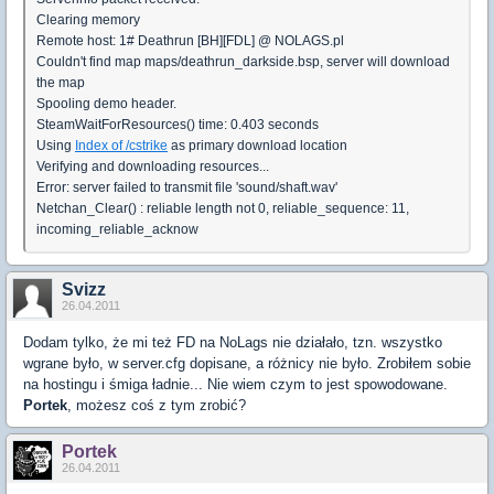
Clearing memory
Remote host: 1# Deathrun [BH][FDL] @ NOLAGS.pl
Couldn't find map maps/deathrun_darkside.bsp, server will download
the map
Spooling demo header.
SteamWaitForResources() time: 0.403 seconds
Using
Index of /cstrike
as primary download location
Verifying and downloading resources...
Error: server failed to transmit file 'sound/shaft.wav'
Netchan_Clear() : reliable length not 0, reliable_sequence: 11,
incoming_reliable_acknow
Svizz
26.04.2011
Dodam tylko, że mi też FD na NoLags nie działało, tzn. wszystko
wgrane było, w server.cfg dopisane, a różnicy nie było. Zrobiłem sobie
na hostingu i śmiga ładnie... Nie wiem czym to jest spowodowane.
Portek
, możesz coś z tym zrobić?
Portek
26.04.2011