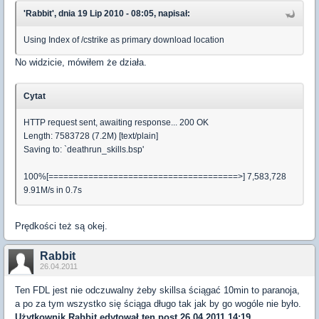
'Rabbit', dnia 19 Lip 2010 - 08:05, napisał:
Using Index of /cstrike as primary download location
No widzicie, mówiłem że działa.
Cytat
HTTP request sent, awaiting response... 200 OK
Length: 7583728 (7.2M) [text/plain]
Saving to: `deathrun_skills.bsp'
100%[======================================>] 7,583,728
9.91M/s in 0.7s
Prędkości też są okej.
Rabbit
26.04.2011
Ten FDL jest nie odczuwalny żeby skillsa ściągać 10min to paranoja,
a po za tym wszystko się ściąga długo tak jak by go wogóle nie było.
Użytkownik
Rabbit
edytował ten post 26.04.2011 14:19