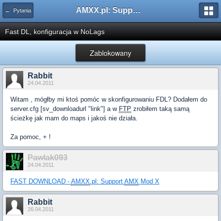
AMXX.pl: Support AMX Mod X i SourceMod
← Pytania
Fast DL, konfiguracja w NoLags
Zablokowany
Rabbit
24.04.2011
Witam , mógłby mi ktoś pomóc w skonfigurowaniu FDL? Dodałem do
server.cfg [sv_downloadurl "link"] a w
FTP
zrobiłem taką samą
ścieżkę jak mam do maps i jakoś nie działa.
Za pomoc, + !
Pawlak093
24.04.2011
FAST DOWNLOAD -
AMXX
.pl: Support
AMX
Mod X
Rabbit
26.04.2011