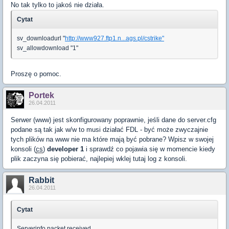
No tak tylko to jakoś nie działa.
Cytat
sv_downloadurl "
http://www927.ftp1.n...ags.pl/cstrike"
sv_allowdownload "1"
Proszę o pomoc.
Portek
26.04.2011
Serwer (www) jest skonfigurowany poprawnie, jeśli dane do server.cfg
podane są tak jak w/w to musi działać FDL - być może zwyczajnie
tych plików na www nie ma które mają być pobrane? Wpisz w swojej
konsoli (
cs
)
developer 1
i sprawdź co pojawia się w momencie kiedy
plik zaczyna się pobierać, najlepiej wklej tutaj log z konsoli.
Rabbit
26.04.2011
Cytat
Serverinfo packet received.