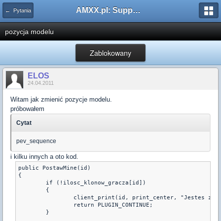
AMXX.pl: Support AMX Mod X i SourceMod
← Pytania
pozycja modelu
Zablokowany
ELOS
24.04.2011
Witam jak zmienić pozycje modelu.
próbowałem
Cytat
pev_sequence
i kilku innych a oto kod.
public PostawMine(id)

{

	if (!ilosc_klonow_gracza[id])

	{

		client_print(id, print_center, "Jestes zdolny postawic tylko dwa klony!");

		return PLUGIN_CONTINUE;

	}
