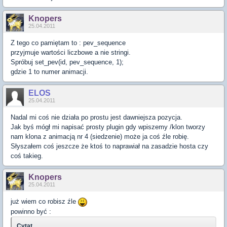
Knopers
25.04.2011
Z tego co pamiętam to : pev_sequence
przyjmuje wartości liczbowe a nie stringi.
Spróbuj set_pev(id, pev_sequence, 1);
gdzie 1 to numer animacji.
ELOS
25.04.2011
Nadal mi coś nie działa po prostu jest dawniejsza pozycja.
Jak byś mógł mi napisać prosty plugin gdy wpiszemy /klon tworzy
nam klona z animacją nr 4 (siedzenie) może ja coś źle robię.
Słyszałem coś jeszcze że ktoś to naprawiał na zasadzie hosta czy
coś takieg.
Knopers
25.04.2011
już wiem co robisz źle
powinno być :
Cytat