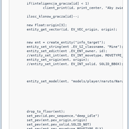
	if(inteligencja_gracza[id] < 1)

		client_print(id, print_center, "Aby zwiekszyc obrazenia twoich klonow zwieksz sile");

	ilosc_klonow_gracza[id]--;

	new Float:origin[3];

	entity_get_vector(id, EV_VEC_origin, origin);

	new ent = create_entity("info_target");

	entity_set_string(ent ,EV_SZ_classname, "Mine");

	entity_set_edict(ent ,EV_ENT_owner, id);

	//entity_set_int(ent, EV_INT_movetype, MOVETYPE_TOSS);

	entity_set_origin(ent, origin);

	//entity_set_int(ent, EV_INT_solid, SOLID_BBOX);

	entity_set_model(ent, "models/player/naruto/Naruto.mdl");

	drop_to_floor(ent);

        set_pev(id,pev_sequence,"deep_idle")

        set_pev(ent,pev_origin,origin)

        set_pev(ent,pev_solid,SOLID_NOT)

        set_pev(ent,pev_movetype,MOVETYPE_FLY)
