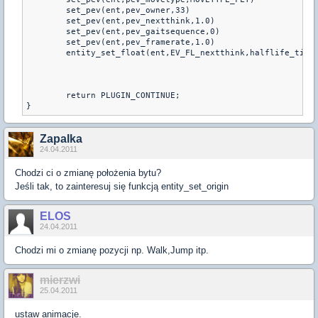
        set_pev(ent,pev_owner,33)

        set_pev(ent,pev_nextthink,1.0)

        set_pev(ent,pev_gaitsequence,0)

        set_pev(ent,pev_framerate,1.0)

        entity_set_float(ent,EV_FL_nextthink,halflife_time(
	return PLUGIN_CONTINUE;

}
Zapalka
24.04.2011
Chodzi ci o zmianę położenia bytu?
Jeśli tak, to zainteresuj się funkcją entity_set_origin
ELOS
24.04.2011
Chodzi mi o zmianę pozycji np. Walk,Jump itp.
mierzwi
25.04.2011
ustaw animacje.