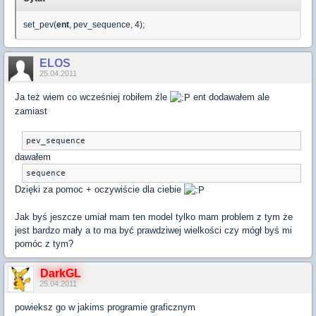
set_pev(
ent
, pev_sequence, 4);
ELOS
25.04.2011
Ja też wiem co wcześniej robiłem źle
ent dodawałem ale
zamiast
pev_sequence
dawałem
sequence
Dzięki za pomoc + oczywiście dla ciebie
Jak byś jeszcze umiał mam ten model tylko mam problem z tym że
jest bardzo mały a to ma być prawdziwej wielkości czy mógł byś mi
pomóc z tym?
DarkGL
25.04.2011
powieksz go w jakims programie graficznym